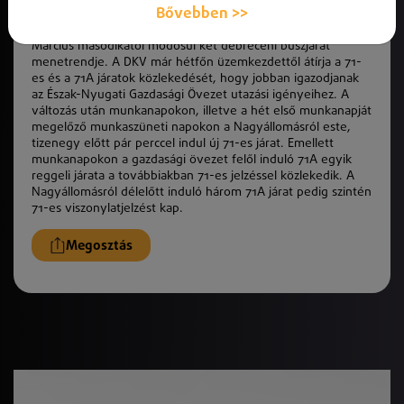
Bővebben >>
Március másodikától módosul
k
ét debreceni buszjárat
menetrendje. A DKV már
hé
tfőn üzemkezdettől átírja a 71-
es és a 71A járatok
k
özlekedését, hogy jobban igazodjanak
az Észak-Nyugati Gazdasági Övezet utazási igényeihez. A
változás után munkanapokon, illetve a
hé
t első munkanapját
megelőző munkaszüneti napokon a Nagyállomásról este,
tizenegy előtt pár perccel indul új 71-es járat. Emellett
munkanapokon a gazdasági övezet felől induló 71A egyik
reggeli járata a továbbiakban 71-es jelzéssel
k
özlekedik. A
Nagyállomásról délelőtt induló három 71A járat pedig szintén
71-es viszonylatjelzést kap.
Megosztás