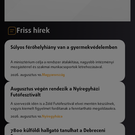
Friss hírek
Súlyos férőhelyhiány van a gyermekvédelemben
A minisztérium célja a rendszer átalakítása, nagyobb intézményi
mozgástérrel és szakmai munkacsoportok létrehozásával.
2026. augusztus 10.
Magyarország
Augusztus végén rendezik a Nyíregyházi
Futófesztivált
A szervezők idén is a Zöld Futófesztivál elvei mentén készülnek,
vagyis kiemelt figyelmet fordítanak a fenntartható megoldásokra.
2026. augusztus 10.
Nyíregyháza
7800 külföldi hallgató tanulhat a Debreceni