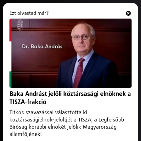
Ezt olvastad már?
Hallgasd és nézd
ONLINE
Új indulások és jelzéscsere jön a
debreceni 71-es buszokon
2026. február 26.
Debrecen
A Nagyállomásról délelőtt induló három 71A járat pedig
szintén 71-es viszonylatjelzést kap.
Baka Andrást jelöli köztársasági elnöknek a
TISZA-frakció
Titkos szavazással választotta ki
köztársaságielnök-jelöltjét a TISZA, a Legfelsőbb
Bíróság korábbi elnökét jelölik Magyarország
államfőjének!