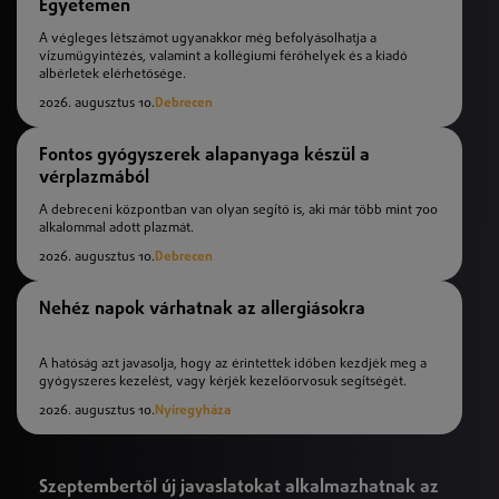
Egyetemen
A végleges létszámot ugyanakkor még befolyásolhatja a
vízumügyintézés, valamint a kollégiumi férőhelyek és a kiadó
albérletek elérhetősége.
2026. augusztus 10.
Debrecen
Fontos gyógyszerek alapanyaga készül a
vérplazmából
A debreceni központban van olyan segítő is, aki már több mint 700
alkalommal adott plazmát.
2026. augusztus 10.
Debrecen
Nehéz napok várhatnak az allergiásokra
A hatóság azt javasolja, hogy az érintettek időben kezdjék meg a
gyógyszeres kezelést, vagy kérjék kezelőorvosuk segítségét.
2026. augusztus 10.
Nyíregyháza
Szeptembertől új javaslatokat alkalmazhatnak az