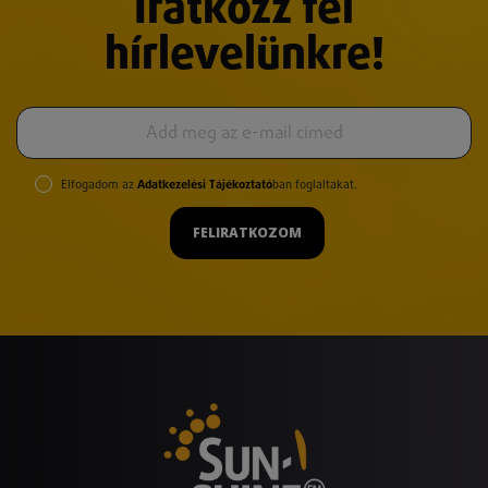
Iratkozz fel
hírlevelünkre!
Elfogadom az
Adatkezelési Tájékoztató
ban foglaltakat.
FELIRATKOZOM