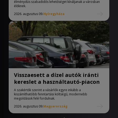
élménydús szabadidős lehetőséget kínáljanak a városban
élőknek.
2026. augusztus 09.
Nyíregyháza
Visszaesett a dízel autók iránti
kereslet a használtautó-piacon
A szakértők szerint a vásárlók egyre inkább a
kiszámíthatóbb fenntartási költségű, modernebb
megoldások felé fordulnak.
2026. augusztus 09.
Magyarország