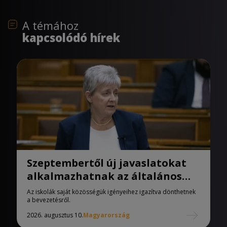
A témához
kapcsolódó hírek
Szeptembertől új javaslatokat
alkalmazhatnak az általános
iskolák
Az iskolák saját közösségük igényeihez igazítva dönthetnek
a bevezetésről.
2026. augusztus 10.
Magyarország