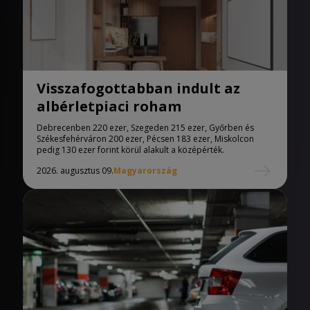
Visszafogottabban indult az
albérletpiaci roham
Debrecenben 220 ezer, Szegeden 215 ezer, Győrben és
Székesfehérváron 200 ezer, Pécsen 183 ezer, Miskolcon
pedig 130 ezer forint körül alakult a középérték.
2026. augusztus 09.
Magyarország