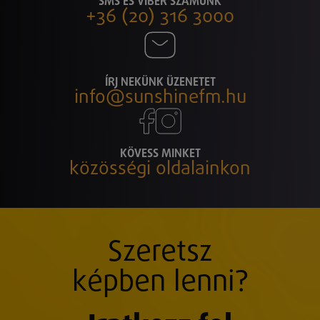
SMS ÉS VIBER SZÁMUNK
+36 (20) 316 3000
ÍRJ NEKÜNK ÜZENETET
info@sunshinefm.hu
KÖVESS MINKET
közösségi oldalainkon
Szeretsz
képben lenni?