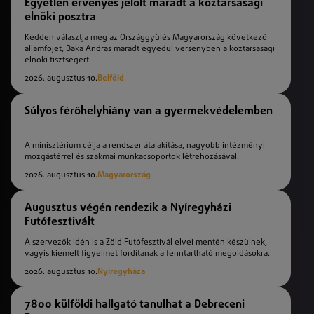
Egyetlen érvényes jelölt maradt a köztársasági
elnöki posztra
Kedden választja meg az Országgyűlés Magyarország következő
államfőjét, Baka András maradt egyedül versenyben a köztársasági
elnöki tisztségért.
2026. augusztus 10.
Belföld
Súlyos férőhelyhiány van a gyermekvédelemben
A minisztérium célja a rendszer átalakítása, nagyobb intézményi
mozgástérrel és szakmai munkacsoportok létrehozásával.
2026. augusztus 10.
Magyarország
Augusztus végén rendezik a Nyíregyházi
Futófesztivált
A szervezők idén is a Zöld Futófesztivál elvei mentén készülnek,
vagyis kiemelt figyelmet fordítanak a fenntartható megoldásokra.
2026. augusztus 10.
Nyíregyháza
7800 külföldi hallgató tanulhat a Debreceni