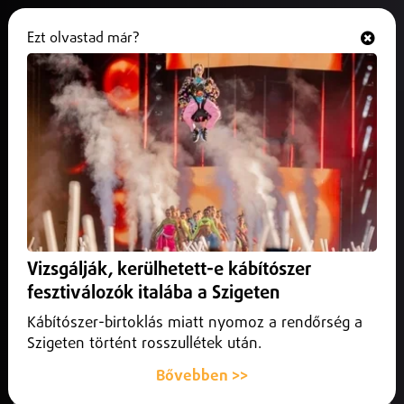
Ezt olvastad már?
Hallgasd és nézd
ONLINE
Új fejlesztő játszószoba nyílt a
debreceni Gyermekklinikán
2026. június 07.
Debrecen
Új fejlesztő játszószobával bővült a Debreceni Egyetem
Klinikai Központ Gyermekgyógyászati Klinikájának
Vizsgálják, kerülhetett-e kábítószer
rehabilitációs részlege.
fesztiválozók italába a Szigeten
Kábítószer-birtoklás miatt nyomoz a rendőrség a
Szigeten történt rosszullétek után.
Bővebben >>