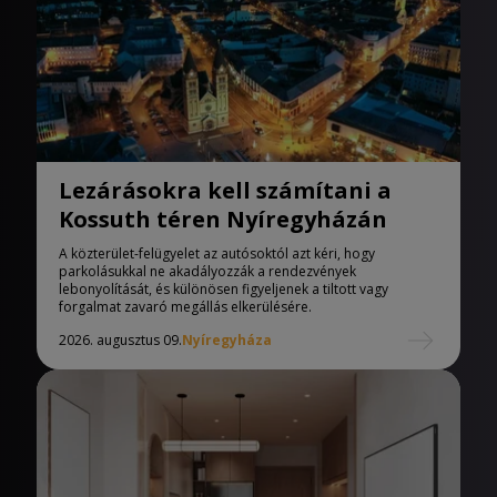
Lezárásokra kell számítani a
Kossuth téren Nyíregyházán
A közterület-felügyelet az autósoktól azt kéri, hogy
parkolásukkal ne akadályozzák a rendezvények
lebonyolítását, és különösen figyeljenek a tiltott vagy
forgalmat zavaró megállás elkerülésére.
2026. augusztus 09.
Nyíregyháza