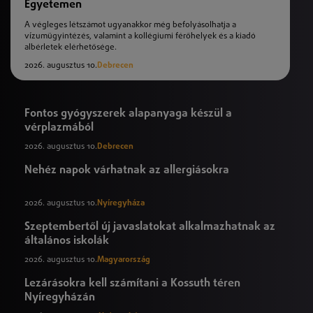
Egyetemen
A végleges létszámot ugyanakkor még befolyásolhatja a
vízumügyintézés, valamint a kollégiumi férőhelyek és a kiadó
albérletek elérhetősége.
2026. augusztus 10.
Debrecen
Fontos gyógyszerek alapanyaga készül a
vérplazmából
2026. augusztus 10.
Debrecen
Nehéz napok várhatnak az allergiásokra
2026. augusztus 10.
Nyíregyháza
Szeptembertől új javaslatokat alkalmazhatnak az
általános iskolák
2026. augusztus 10.
Magyarország
Lezárásokra kell számítani a Kossuth téren
Nyíregyházán