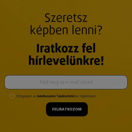
Szeretsz
képben lenni?
Iratkozz fel
hírlevelünkre!
Elfogadom az
Adatkezelési Tájékoztató
ban foglaltakat.
FELIRATKOZOM