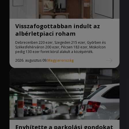
Visszafogottabban indult az
albérletpiaci roham
Debrecenben 220 ezer, Szegeden 215 ezer, Győrben és
Székesfehérváron 200 ezer, Pécsen 183 ezer, Miskolcon
pedig 130 ezer forint körül alakult a középérték.
2026. augusztus 09.
Magyarország
Enyhítette a parkolási gondokat