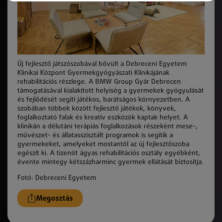
Új fejlesztő játszószobával bővült a Debreceni Egyetem
Klinikai Központ Gyermekgyógyászati Klinikájának
rehabilitációs részlege. A BMW Group Gyár Debrecen
támogatásával kialakított helyiség a gyermekek gyógyulását
és fejlődését segíti játékos, barátságos környezetben. A
szobában többek között fejlesztő játékok, könyvek,
foglalkoztató falak és kreatív eszközök kaptak helyet. A
klinikán a délutáni terápiás foglalkozások részeként mese-,
művészet- és állatasszisztált programok is segítik a
gyermekeket, amelyeket mostantól az új fejlesztőszoba
egészít ki. A tizenöt ágyas rehabilitációs osztály egyébként,
évente mintegy kétszázharminc gyermek ellátását biztosítja.
Fotó: Debreceni Egyetem
Megosztás