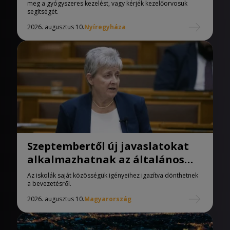
meg a gyógyszeres kezelést, vagy kérjék kezelőorvosuk
segítségét.
2026. augusztus 10.
Nyíregyháza
Szeptembertől új javaslatokat
alkalmazhatnak az általános
iskolák
Az iskolák saját közösségük igényeihez igazítva dönthetnek
a bevezetésről.
2026. augusztus 10.
Magyarország