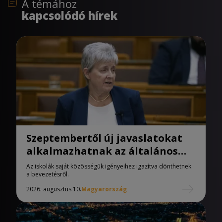
A témához
kapcsolódó hírek
Szeptembertől új javaslatokat
alkalmazhatnak az általános
iskolák
Az iskolák saját közösségük igényeihez igazítva dönthetnek
a bevezetésről.
2026. augusztus 10.
Magyarország