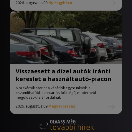
2026. augusztus 09.
Nyíregyháza
Visszaesett a dízel autók iránti
kereslet a használtautó-piacon
A szakértők szerint a vásárlók egyre inkább a
kiszámíthatóbb fenntartási költségű, modernebb
megoldások felé fordulnak.
2026. augusztus 09.
Magyarország
OLVASS MÉG
további hírek