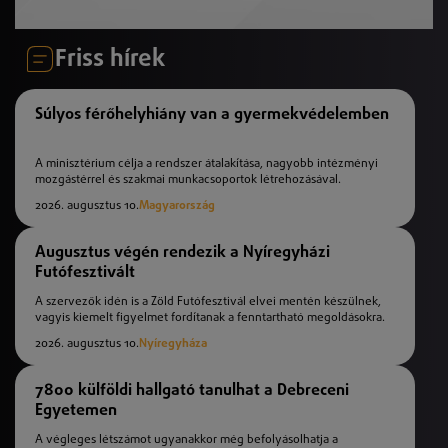
Friss hírek
Súlyos férőhelyhiány van a gyermekvédelemben
A minisztérium célja a rendszer átalakítása, nagyobb intézményi
mozgástérrel és szakmai munkacsoportok létrehozásával.
2026. augusztus 10.
Magyarország
Augusztus végén rendezik a Nyíregyházi
Futófesztivált
A szervezők idén is a Zöld Futófesztivál elvei mentén készülnek,
vagyis kiemelt figyelmet fordítanak a fenntartható megoldásokra.
2026. augusztus 10.
Nyíregyháza
7800 külföldi hallgató tanulhat a Debreceni
Egyetemen
A végleges létszámot ugyanakkor még befolyásolhatja a