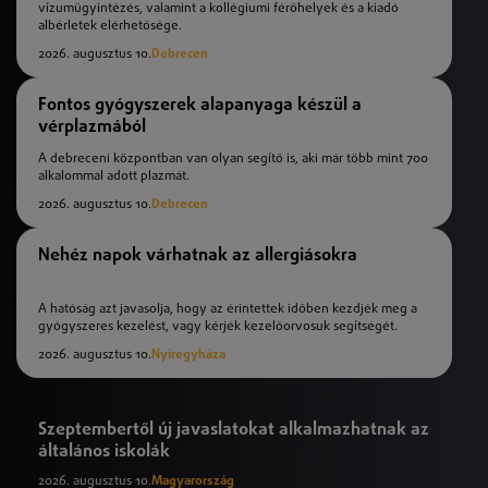
vízumügyintézés, valamint a kollégiumi férőhelyek és a kiadó
albérletek elérhetősége.
2026. augusztus 10.
Debrecen
Fontos gyógyszerek alapanyaga készül a
vérplazmából
A debreceni központban van olyan segítő is, aki már több mint 700
alkalommal adott plazmát.
2026. augusztus 10.
Debrecen
Nehéz napok várhatnak az allergiásokra
A hatóság azt javasolja, hogy az érintettek időben kezdjék meg a
gyógyszeres kezelést, vagy kérjék kezelőorvosuk segítségét.
2026. augusztus 10.
Nyíregyháza
Szeptembertől új javaslatokat alkalmazhatnak az
általános iskolák
2026. augusztus 10.
Magyarország