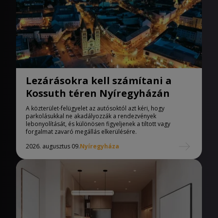
Lezárásokra kell számítani a
Kossuth téren Nyíregyházán
A közterület-felügyelet az autósoktól azt kéri, hogy
parkolásukkal ne akadályozzák a rendezvények
lebonyolítását, és különösen figyeljenek a tiltott vagy
forgalmat zavaró megállás elkerülésére.
2026. augusztus 09.
Nyíregyháza