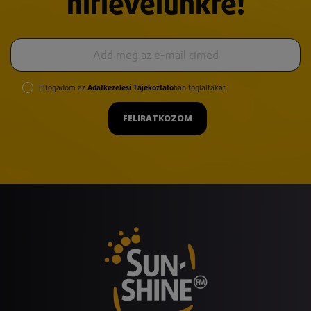
hírlevelünkre!
Elfogadom az
Adatkezelési Tájékoztató
ban foglaltakat.
FELIRATKOZOM