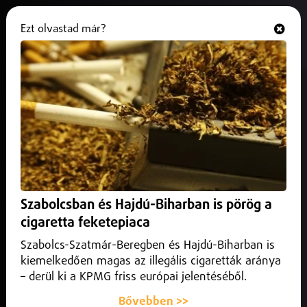
Ezt olvastad már?
Hallgasd és nézd
ONLINE
Új csúcsminisztérium jön létre
2025. január 04.
Magyarország
Összeolvad a Nemzetgazdasági Minisztérium és a
Pénzügyminisztérium, ezzel létrejön egy új gazdasági
csúcsminisztérium.
Szabolcsban és Hajdú-Biharban is pörög a
cigaretta feketepiaca
Szabolcs-Szatmár-Beregben és Hajdú-Biharban is
kiemelkedően magas az illegális cigaretták aránya
– derül ki a KPMG friss európai jelentéséből.
Bővebben >>