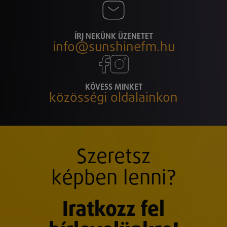
ÍRJ NEKÜNK ÜZENETET
info@sunshinefm.hu
KÖVESS MINKET
közösségi oldalainkon
Szeretsz
képben lenni?
Iratkozz fel