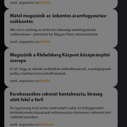
2026. augusztus 07.
Belföld
Mától megszűnik az önkéntes áramfogyasztás-
csökkentés
Már nincs szükség az önkéntes lakossági áramfogyasztás-
csökkentésre – jelentette be Magyar Péter miniszterelnök.
2026. augusztus 07.
Belföld
Megszűnik a Klebelsberg Központ középirányítói
szerepe
A cél, hogy az iskolák önállóbban működhessenek, a pedagógusok
pedig a tanításra koncentrálhassanak.
2026. augusztus 07.
Belföld
Kerekesszékes rokonát bántalmazta, bíróság
előtt felel a férfi
Az ügyészség testi sértés miatt emelt vádat, és felfüggesztett
börtönbüntetés kiszabását indítványozta a beismerő vallomást tett
vádlottal szemben.
2026. augusztus 07.
Debrecen