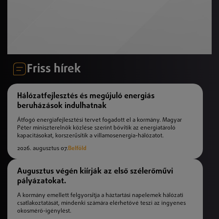
Friss hírek
Hálózatfejlesztés és megújuló energiás
beruházások indulhatnak
Átfogó energiafejlesztési tervet fogadott el a kormány. Magyar
Péter miniszterelnök közlése szerint bővítik az energiatároló
kapacitásokat, korszerűsítik a villamosenergia-hálózatot.
2026. augusztus 07.
Belföld
Augusztus végén kiírják az első szélerőművi
pályázatokat.
A kormány emellett felgyorsítja a háztartási napelemek hálózati
csatlakoztatását, mindenki számára elérhetővé teszi az ingyenes
okosmérő-igénylést.