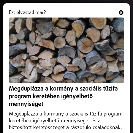
Ezt olvastad már?
Hallgasd és nézd
ONLINE
Új adatbázis segíti a tudatos
vásárlást
2025. július 11.
Magyarország
Hiánypótló adatbázist indított a Nemzeti Kereskedelmi és
Fogyasztóvédelmi Hatóság.
Megduplázza a kormány a szociális tűzifa
program keretében igényelhető
mennyiséget
Megduplázza a kormány a szociális tűzifa program
keretében igényelhető mennyiséget és a
biztosított keretösszeget a rászoruló családoknak.