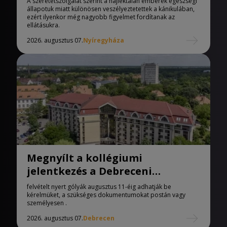
A szeretetszolgálat szerint a hajléktalan emberek egészségi
állapotuk miatt különösen veszélyeztetettek a kánikulában,
ezért ilyenkor még nagyobb figyelmet fordítanak az
ellátásukra.
2026. augusztus 07.
Nyíregyháza
Megnyílt a kollégiumi
jelentkezés a Debreceni
Egyetemen
felvételt nyert gólyák augusztus 11-éig adhatják be
kérelmüket, a szükséges dokumentumokat postán vagy
személyesen .
2026. augusztus 07.
Debrecen