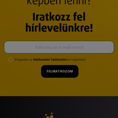
képben lenni?
Iratkozz fel
hírlevelünkre!
Elfogadom az
Adatkezelési Tájékoztató
ban foglaltakat.
FELIRATKOZOM