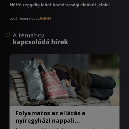
Hétfő reggelig lehet köztársasági elnököt jelölni
2026. augusztus 07.
Belföld
A témához
kapcsolódó hírek
Folyamatos az ellátás a
nyíregyházi nappali
melegedőben