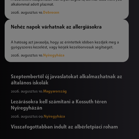
alkalommal adott plazmát.
2026. augusztus 10.
Debrecen
Nehéz napok várhatnak az allergiásokra
A hatóság azt javasolja, hogy az érintettek időben kezdjék meg a
gyógyszeres kezelést, vagy kérjék kezelőorvosuk segítségét.
2026. augusztus 10.
Nyíregyháza
Szeptembertől új javaslatokat alkalmazhatnak az
általános iskolák
2026. augusztus 10.
Magyarország
Lezárásokra kell számítani a Kossuth téren
Nyíregyházán
2026. augusztus 09.
Nyíregyháza
Visszafogottabban indult az albérletpiaci roham