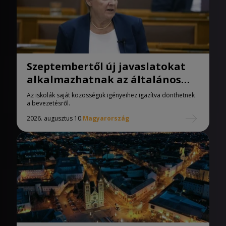
Szeptembertől új javaslatokat
alkalmazhatnak az általános
iskolák
Az iskolák saját közösségük igényeihez igazítva dönthetnek
a bevezetésről.
2026. augusztus 10.
Magyarország