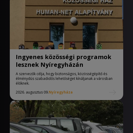
Ingyenes közösségi programok
lesznek Nyíregyházán
A szervezők célja, hogy biztonságos, közösségépítő és
élménydús szabadidős lehetőséget kínáljanak a városban
élőknek.
2026. augusztus 09.
Nyíregyháza