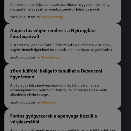
A minisztérium célja a rendszer átalakítása, nagyobb intézményi
mozgástérrel és szakmai munkacsoportok létrehozásával.
2026. augusztus 10.
Magyarország
Augusztus végén rendezik a Nyíregyházi
Futófesztivált
A szervezők idén is a Zöld Futófesztivál elvei mentén készülnek,
vagyis kiemelt figyelmet fordítanak a fenntartható megoldásokra.
2026. augusztus 10.
Nyíregyháza
7800 külföldi hallgató tanulhat a Debreceni
Egyetemen
A végleges létszámot ugyanakkor még befolyásolhatja a
vízumügyintézés, valamint a kollégiumi férőhelyek és a kiadó
albérletek elérhetősége.
2026. augusztus 10.
Debrecen
Fontos gyógyszerek alapanyaga készül a
vérplazmából
A debreceni központban van olyan segítő is, aki már több mint 700