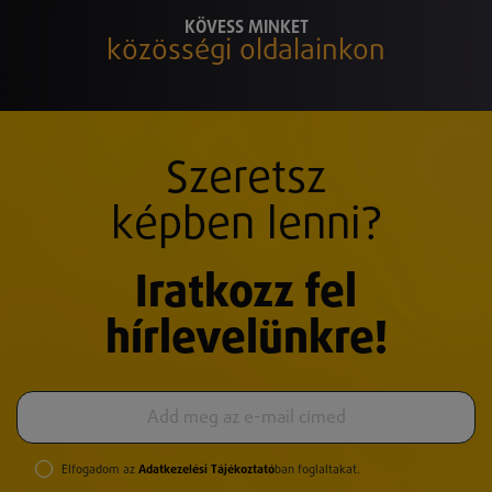
KÖVESS MINKET
közösségi oldalainkon
Szeretsz
képben lenni?
Iratkozz fel
hírlevelünkre!
Elfogadom az
Adatkezelési Tájékoztató
ban foglaltakat.