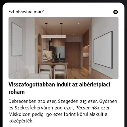
Ezt olvastad már?
Hallgasd és nézd
ONLINE
Trump titokzatos telefonhívást
intézett Madurohoz
2025. december 01.
Külföld
Nő a feszültség Venezuela körül
Visszafogottabban indult az albérletpiaci
roham
Debrecenben 220 ezer, Szegeden 215 ezer, Győrben
és Székesfehérváron 200 ezer, Pécsen 183 ezer,
Miskolcon pedig 130 ezer forint körül alakult a
középérték.