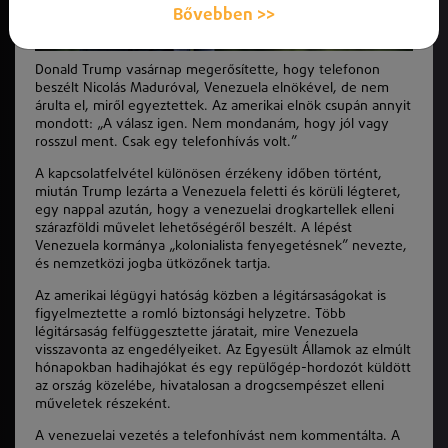
Bővebben >>
Donald Trump vasárnap megerősítette, hogy telefonon
beszélt Nicolás Maduróval, Venezuela elnökével, de nem
árulta el, miről egyeztettek. Az amerikai elnök csupán annyit
mondott: „A válasz igen. Nem mondanám, hogy jól vagy
rosszul ment. Csak egy telefonhívás volt.”
A kapcsolatfelvétel különösen érzékeny időben történt,
miután Trump lezárta a Venezuela feletti és körüli légteret,
egy nappal azután, hogy a venezuelai drogkartellek elleni
szárazföldi művelet lehetőségéről beszélt. A lépést
Venezuela kormánya „kolonialista fenyegetésnek” nevezte,
és nemzetközi jogba ütközőnek tartja.
Az amerikai légügyi hatóság közben a légitársaságokat is
figyelmeztette a romló biztonsági helyzetre. Több
légitársaság felfüggesztette járatait, mire Venezuela
visszavonta az engedélyeiket. Az Egyesült Államok az elmúlt
hónapokban hadihajókat és egy repülőgép-hordozót küldött
az ország közelébe, hivatalosan a drogcsempészet elleni
műveletek részeként.
A venezuelai vezetés a telefonhívást nem kommentálta. A