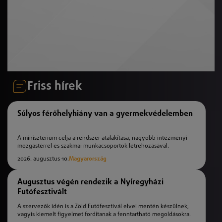
Friss hírek
Súlyos férőhelyhiány van a gyermekvédelemben
A minisztérium célja a rendszer átalakítása, nagyobb intézményi
mozgástérrel és szakmai munkacsoportok létrehozásával.
2026. augusztus 10.
Magyarország
Augusztus végén rendezik a Nyíregyházi
Futófesztivált
A szervezők idén is a Zöld Futófesztivál elvei mentén készülnek,
vagyis kiemelt figyelmet fordítanak a fenntartható megoldásokra.