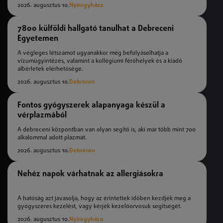
2026. augusztus 10.
Nyíregyháza
7800 külföldi hallgató tanulhat a Debreceni
Egyetemen
A végleges létszámot ugyanakkor még befolyásolhatja a
vízumügyintézés, valamint a kollégiumi férőhelyek és a kiadó
albérletek elérhetősége.
2026. augusztus 10.
Debrecen
Fontos gyógyszerek alapanyaga készül a
vérplazmából
A debreceni központban van olyan segítő is, aki már több mint 700
alkalommal adott plazmát.
2026. augusztus 10.
Debrecen
Nehéz napok várhatnak az allergiásokra
A hatóság azt javasolja, hogy az érintettek időben kezdjék meg a
gyógyszeres kezelést, vagy kérjék kezelőorvosuk segítségét.
2026. augusztus 10.
Nyíregyháza