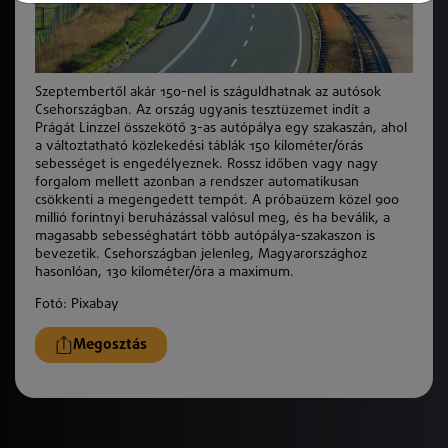
Szeptembertől akár 150-nel is száguldhatnak az autósok
Csehországban. Az ország ugyanis tesztüzemet indít a
Prágát Linzzel összekötő 3-as autópálya egy szakaszán, ahol
a változtatható közlekedési táblák 150 kilométer/órás
sebességet is engedélyeznek. Rossz időben vagy nagy
forgalom mellett azonban a rendszer automatikusan
csökkenti a megengedett tempót. A próbaüzem közel 900
millió forintnyi beruházással valósul meg, és ha beválik, a
magasabb sebességhatárt több autópálya-szakaszon is
bevezetik. Csehországban jelenleg, Magyarországhoz
hasonlóan, 130 kilométer/óra a maximum.
Fotó: Pixabay
Megosztás