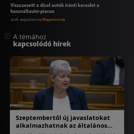
Visszaesett a dízel autók iránti kereslet a
használtautó-piacon
2026. augusztus 09.
Magyarország
A témához
kapcsolódó hírek
Szeptembertől új javaslatokat
alkalmazhatnak az általános
iskolák