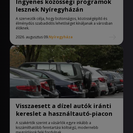
Ingyenes közösségi programok
lesznek Nyíregyházán
A szervezők célja, hogy biztonságos, közösségépítő és
élménydús szabadidős lehetőséget kínáljanak a városban
élőknek.
2026. augusztus 09.
Nyíregyháza
Visszaesett a dízel autók iránti
kereslet a használtautó-piacon
A szakértők szerint a vásárlók egyre inkább a
kiszámíthatóbb fenntartási költségű, modernebb
megoldások felé fordulnak.