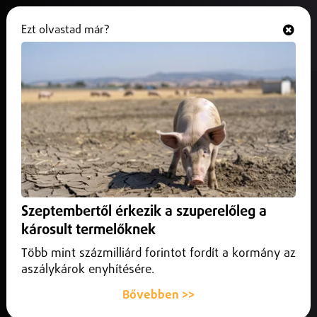
Ezt olvastad már?
Hallgasd és nézd
ONLINE
Szeptembertől akár 150-nel is
száguldhatnak az autósok
2025. augusztus 21.
Külföld
Szeptembertől akár 150-nel is száguldhatnak az autósok
Csehországban.
Szeptembertől érkezik a szuperelőleg a
károsult termelőknek
Több mint százmilliárd forintot fordít a kormány az
aszálykárok enyhítésére.
Bővebben >>