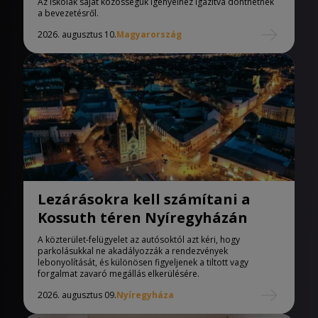
Az iskolák saját közösségük igényeihez igazítva dönthetnek
a bevezetésről.
2026. augusztus 10.
Magyarország
Lezárásokra kell számítani a
Kossuth téren Nyíregyházán
A közterület-felügyelet az autósoktól azt kéri, hogy
parkolásukkal ne akadályozzák a rendezvények
lebonyolítását, és különösen figyeljenek a tiltott vagy
forgalmat zavaró megállás elkerülésére.
2026. augusztus 09.
Nyíregyháza