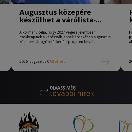
Augusztus közepére
készülhet a várólista-
csökkentő program
A kormány célja, hogy 2027 végére jelentősen
H
csökkenjenek a várólisták, ennek érdekében augusztus
j
közepére átfogó intézkedési program készül.
á
2026. augusztus 07.
Belföld
2
OLVASS MÉG
további hírek