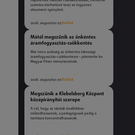
napelemek hálózati csatlakoztatását, mindenki
számára elérhetővé teszi az ingyenes
okosmérő-igénylést.
2026. augusztus 07.
Belföld
Mától megszűnik az önkéntes
áramfogyasztás-csökkentés
Már nincs szükség az önkéntes lakossági
áramfogyasztás-csökkentésre – jelentette be
Magyar Péter miniszterelnök.
2026. augusztus 07.
Belföld
Megszűnik a Klebelsberg Központ
középirányítói szerepe
A cél, hogy az iskolák önállóbban
működhessenek, a pedagógusok pedig a
tanításra koncentrálhassanak.