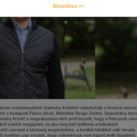
Bővebben >>
melynek eredményeként Szatmáry Kristófot választották a fővárosi szerve
ott a budapesti Fidesz éléről. Alelnökké Renge Zsoltot, Szepesfalvy Anná
áry Kristóf a megválasztása előtt arról beszélt, hogy a Fidesznek viss
 kell a belső megújulást, és újra meg kell szólítania a különböző
között szerepel a közösség megerősítése, a korábbi hibákból való tanulás,
múlt években úgy érezték, hogy véleményük nem kapott kellő figyelmet.