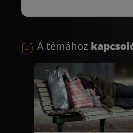
A témához
kapcsol