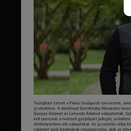
Tisztújítást tartott a Fidesz budapesti szervezete, a
új elnökévé. A döntéssel Szentkirályi Alexandra távoz
Gyepes Ádámot és Lehoczki Ádámot választották. Szatm
kell szereznie a nemzeti gyűjtőpárt jellegét, erősíteni
élethelyzetben élő választókat. Az új vezetés céljai 
valamint azok bizalmának visszaszerzése, akik az el