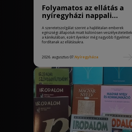
Folyamatos az ellátás a
nyíregyházi nappali
melegedőben
A szeretetszolgálat szerint a hajléktalan emberek
egészségi állapotuk miatt különösen veszélyeztetettek
a kánikulában, ezért ilyenkor még nagyobb figyelmet
fordítanak az ellátásukra.
2026. augusztus 07.
Nyíregyháza