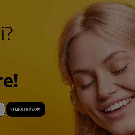
i?
re!
FELIRATKOZOM