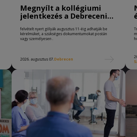
Megnyílt a kollégiumi
jelentkezés a Debreceni
Egyetemen
felvételt nyert gólyák augusztus 11-éig adhatják be
T
kérelmüket, a szükséges dokumentumokat postán
m
vagy személyesen .
h
2
2026. augusztus 07.
Debrecen
S