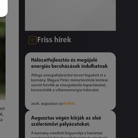
Friss hírek
Hálózatfejlesztés és megújuló
energiás beruházások indulhatnak
Átfogó energiafejlesztési tervet fogadott el a
kormány. Magyar Péter miniszterelnök közlése
szerint bővítik az energiatároló kapacitásokat,
korszerűsítik a villamosenergia-hálózatot.
2026. augusztus 07.
Belföld
zet
t,
Augusztus végén kiírják az első
za
szélerőművi pályázatokat.
A kormány emellett felgyorsítja a háztartási