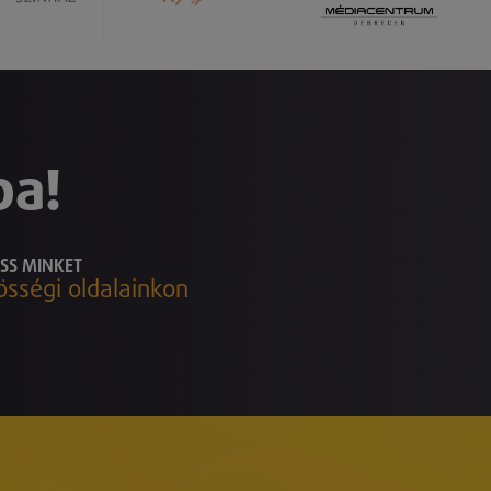
ba!
SS MINKET
össégi oldalainkon