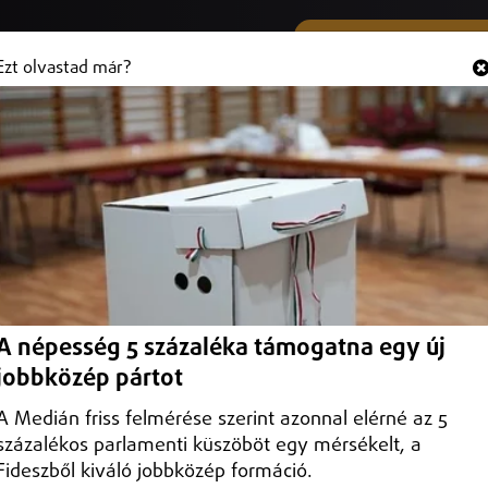
SMS ÉS VIBER SZÁMUNK
Hallgasd és
+36 (20) 316 3000
Ezt olvastad már?
dapesti Fidesz új elnöke
sti Fidesz éléről.
A népesség 5 százaléka támogatna egy új
jobbközép pártot
A Medián friss felmérése szerint azonnal elérné az 5
százalékos parlamenti küszöböt egy mérsékelt, a
Fideszből kiváló jobbközép formáció.