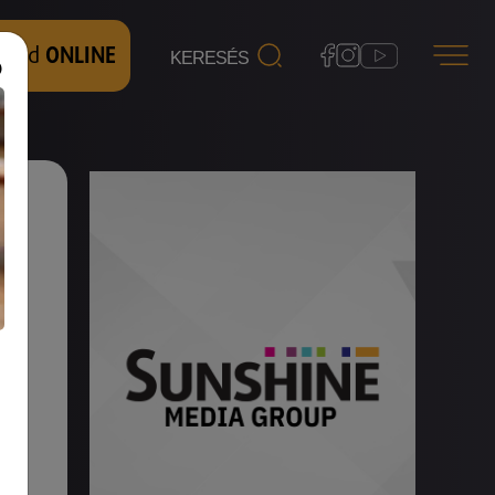
 nézd
ONLINE