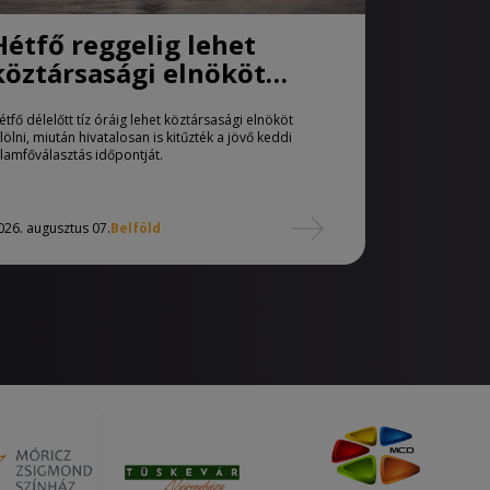
Hétfő reggelig lehet
köztársasági elnököt
jelölni
étfő délelőtt tíz óráig lehet köztársasági elnököt
elölni, miután hivatalosan is kitűzték a jövő keddi
llamfőválasztás időpontját.
026. augusztus 07.
Belföld