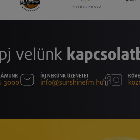
pj velünk
kapcsolat
SZÁMUNK
ÍRJ NEKÜNK ÜZENETET
KÖVE
6 3000
info@sunshinefm.hu
köz