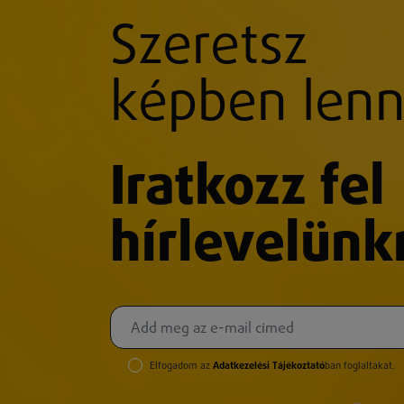
Szeretsz
képben lenn
Iratkozz fel
hírlevelünk
Elfogadom az
Adatkezelési Tájékoztató
ban foglaltakat.