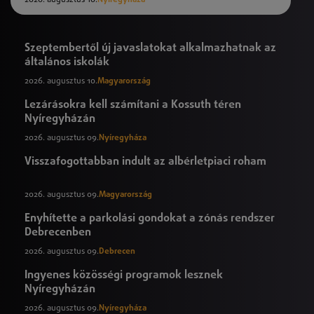
2026. augusztus 10.
Nyíregyháza
Szeptembertől új javaslatokat alkalmazhatnak az
általános iskolák
2026. augusztus 10.
Magyarország
Lezárásokra kell számítani a Kossuth téren
Nyíregyházán
2026. augusztus 09.
Nyíregyháza
Visszafogottabban indult az albérletpiaci roham
2026. augusztus 09.
Magyarország
Enyhítette a parkolási gondokat a zónás rendszer
Debrecenben
2026. augusztus 09.
Debrecen
Ingyenes közösségi programok lesznek
Nyíregyházán
2026. augusztus 09.
Nyíregyháza