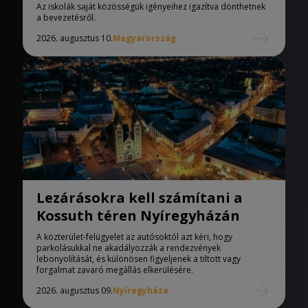
iskolák
Az iskolák saját közösségük igényeihez igazítva dönthetnek
a bevezetésről.
2026. augusztus 10.
Magyarország
Lezárásokra kell számítani a
Kossuth téren Nyíregyházán
A közterület-felügyelet az autósoktól azt kéri, hogy
parkolásukkal ne akadályozzák a rendezvények
lebonyolítását, és különösen figyeljenek a tiltott vagy
forgalmat zavaró megállás elkerülésére.
2026. augusztus 09.
Nyíregyháza