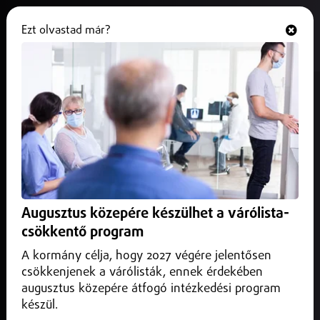
Ezt olvastad már?
Hallgasd és nézd
ONLINE
Olaszországban egyszerre két
vulkán környékén is rendkívüli a
helyzet
2025. augusztus 11.
Külföld
Európa legnagyobb működő vulkánja, az Etna ismét kitört
Augusztus közepére készülhet a várólista-
Szicílián, lávát és hamut lövell ki magából.
csökkentő program
A kormány célja, hogy 2027 végére jelentősen
csökkenjenek a várólisták, ennek érdekében
augusztus közepére átfogó intézkedési program
készül.