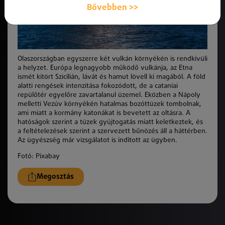
Bővebben >>
Olaszországban egyszerre két vulkán környékén is rendkívüli
a helyzet. Európa legnagyobb működő vulkánja, az Etna
ismét kitört Szicílián, lávát és hamut lövell ki magából. A föld
alatti rengések intenzitása fokozódott, de a cataniai
repülőtér egyelőre zavartalanul üzemel. Eközben a Nápoly
melletti Vezúv környékén hatalmas bozóttüzek tombolnak,
ami miatt a kormány katonákat is bevetett az oltásra. A
hatóságok szerint a tüzek gyújtogatás miatt keletkeztek, és
a feltételezések szerint a szervezett bűnözés áll a háttérben.
Az ügyészség már vizsgálatot is indított az ügyben.
Fotó: Pixabay
Megosztás