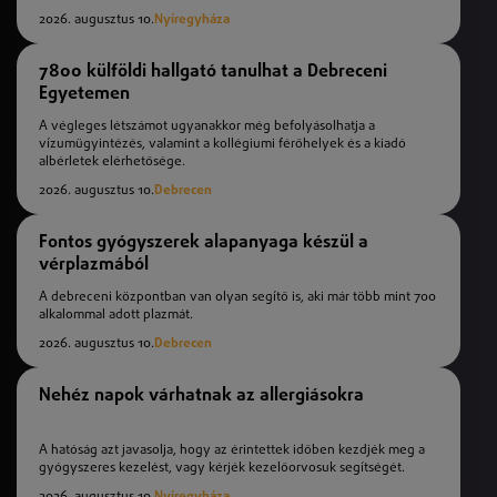
2026. augusztus 10.
Nyíregyháza
7800 külföldi hallgató tanulhat a Debreceni
Egyetemen
A végleges létszámot ugyanakkor még befolyásolhatja a
vízumügyintézés, valamint a kollégiumi férőhelyek és a kiadó
albérletek elérhetősége.
2026. augusztus 10.
Debrecen
Fontos gyógyszerek alapanyaga készül a
vérplazmából
A debreceni központban van olyan segítő is, aki már több mint 700
alkalommal adott plazmát.
2026. augusztus 10.
Debrecen
Nehéz napok várhatnak az allergiásokra
A hatóság azt javasolja, hogy az érintettek időben kezdjék meg a
gyógyszeres kezelést, vagy kérjék kezelőorvosuk segítségét.