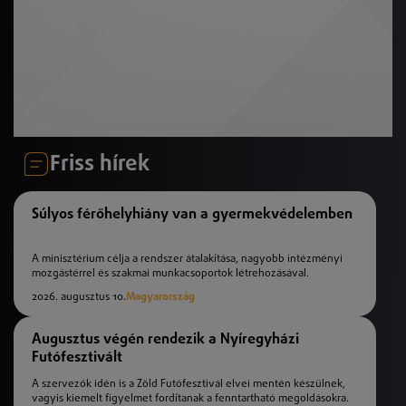
Friss hírek
Súlyos férőhelyhiány van a gyermekvédelemben
A minisztérium célja a rendszer átalakítása, nagyobb intézményi
mozgástérrel és szakmai munkacsoportok létrehozásával.
2026. augusztus 10.
Magyarország
Augusztus végén rendezik a Nyíregyházi
Futófesztivált
A szervezők idén is a Zöld Futófesztivál elvei mentén készülnek,
vagyis kiemelt figyelmet fordítanak a fenntartható megoldásokra.