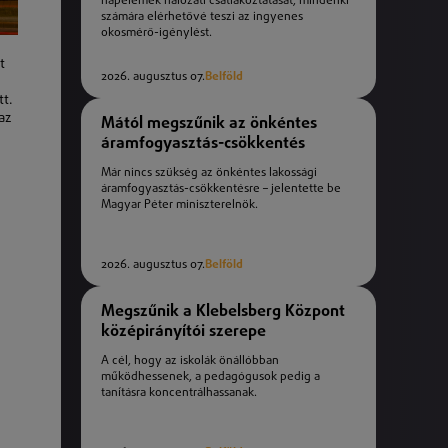
napelemek hálózati csatlakoztatását, mindenki
számára elérhetővé teszi az ingyenes
okosmérő-igénylést.
t
2026. augusztus 07.
Belföld
tt.
az
Mától megszűnik az önkéntes
áramfogyasztás-csökkentés
Már nincs szükség az önkéntes lakossági
áramfogyasztás-csökkentésre – jelentette be
Magyar Péter miniszterelnök.
2026. augusztus 07.
Belföld
Megszűnik a Klebelsberg Központ
középirányítói szerepe
A cél, hogy az iskolák önállóbban
működhessenek, a pedagógusok pedig a
tanításra koncentrálhassanak.