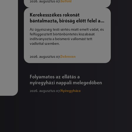
2026. augusztus 07.
Belföld
Kerekesszékes rokonát
bántalmazta, bíróság előtt felel a
férfi
Az ügyészség testi sértés miatt emelt vádat, és
felfüggesztett börtönbüntetés kiszabását
indítványozta a beismerő vallomást tett
vádlottal szemben.
2026. augusztus 07.
Debrecen
Folyamatos az ellátás a
nyíregyházi nappali melegedőben
2026. augusztus 07.
Nyíregyháza