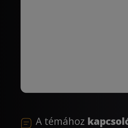
A témához
kapcsol