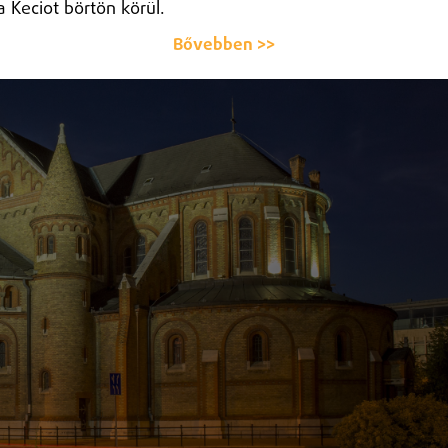
a Keciot börtön körül.
Bővebben >>