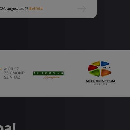
026. augusztus 07.
Belföld
ba!