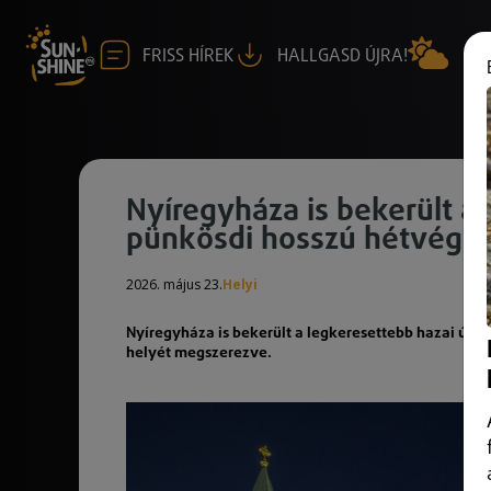
FRISS HÍREK
HALLGASD ÚJRA!
Nyíregyháza is bekerült a 
pünkösdi hosszú hétvégé
2026. május 23.
Helyi
Nyíregyháza is bekerült a legkeresettebb hazai úti 
helyét megszerezve.