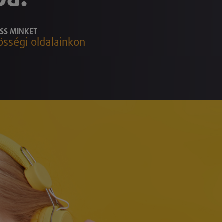
SS MINKET
össégi oldalainkon