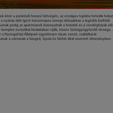
élok közé a pünkösdi hosszú hétvégén, az országos toplista hetedik helyé
nt a nyárias időt ígérő háromnapos ünnepi időszakban a legtöbb belföldi
ípusnak pedig az apartmanok bizonyulnak a hotelek és a vendégházak elő
omplex turisztikai kínálatában rejlik, hiszen Sóstógyógyfürdő térsége, 
 a Nyíregyházi Állatpark együttesen olyan vonzó, családbarát
tanak a városnak a Szeged, Gyula és Siófok által vezetett élmezőnyben.