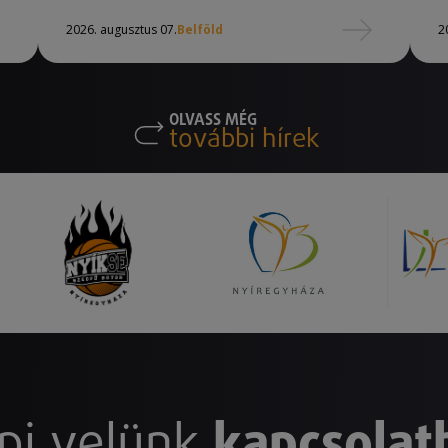
2026. augusztus 07.
Belföld
2
OLVASS MÉG
további hírek
pj velünk
kapcsolat