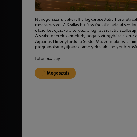
Nyíregyháza is bekerült a legkeresettebb hazai úti c
megszerezve. A Szallas.hu friss foglalási adatai szeri
utazó két éjszakára tervez, a legnépszerűbb szállást
A szakemberek kiemelték, hogy Nyíregyháza sikere a k
Aquarius Élményfürdő, a Sóstói Múzeumfalu, valamint
programokat nyújtanak, amelyek stabil helyet biztosí
fotó: pixabay
Megosztás