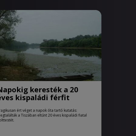
Napokig keresték a 20
éves kispaládi férfit
ragikusan ért véget a napok óta tartó kutatás:
egtalálták a Tiszában eltűnt 20 éves kispaládi fiatal
olttestét.