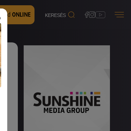
 nézd
ONLINE
 a