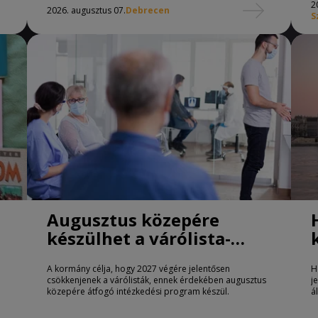
2
2026. augusztus 07.
Debrecen
S
Augusztus közepére
készülhet a várólista-
csökkentő program
A kormány célja, hogy 2027 végére jelentősen
H
csökkenjenek a várólisták, ennek érdekében augusztus
j
közepére átfogó intézkedési program készül.
á