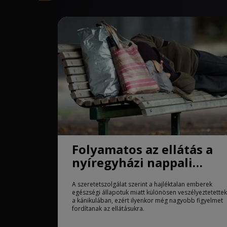
Folyamatos az ellátás a
nyíregyházi nappali
melegedőben
A szeretetszolgálat szerint a hajléktalan emberek
egészségi állapotuk miatt különösen veszélyeztetettek
a kánikulában, ezért ilyenkor még nagyobb figyelmet
fordítanak az ellátásukra.