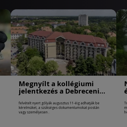
Megnyílt a kollégiumi
jelentkezés a Debreceni
Egyetemen
felvételt nyert gólyák augusztus 11-éig adhatják be
T
kérelmüket, a szükséges dokumentumokat postán
m
vagy személyesen .
h