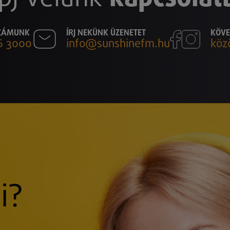
SZÁMUNK
ÍRJ NEKÜNK ÜZENETET
KÖVE
6 3000
info@sunshinefm.hu
köz
i?