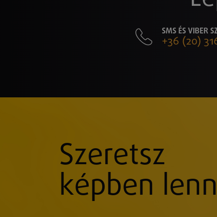
SMS ÉS VIBER 
+36 (20) 31
Szeretsz
képben lenn