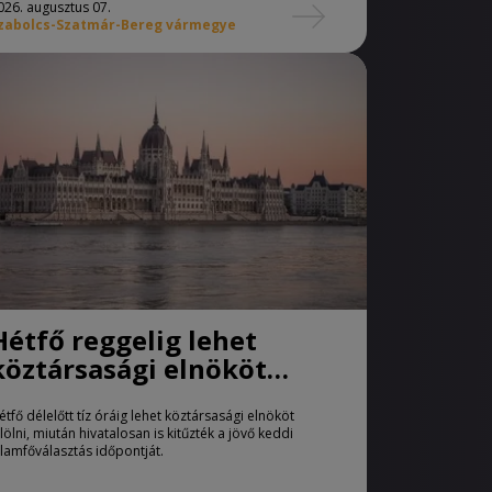
026. augusztus 07.
zabolcs-Szatmár-Bereg vármegye
Hétfő reggelig lehet
köztársasági elnököt
jelölni
étfő délelőtt tíz óráig lehet köztársasági elnököt
elölni, miután hivatalosan is kitűzték a jövő keddi
llamfőválasztás időpontját.