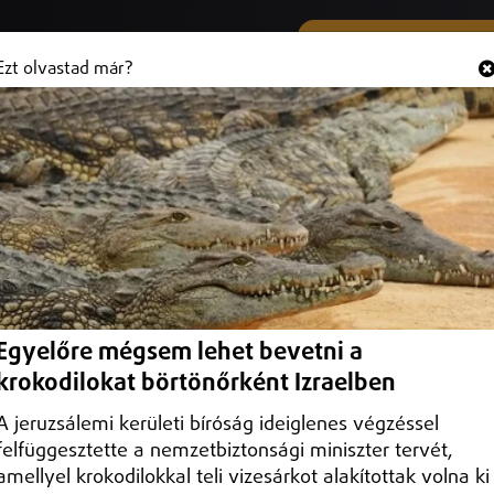
SMS ÉS VIBER SZÁMUNK
Hallgasd és
+36 (20) 316 3000
Ezt olvastad már?
legkeresettebb hazai úti célok közé
n
célok közé a pünkösdi hosszú hétvégén, az országos toplista hetedik
Egyelőre mégsem lehet bevetni a
krokodilokat börtönőrként Izraelben
A jeruzsálemi kerületi bíróság ideiglenes végzéssel
felfüggesztette a nemzetbiztonsági miniszter tervét,
amellyel krokodilokkal teli vizesárkot alakítottak volna ki