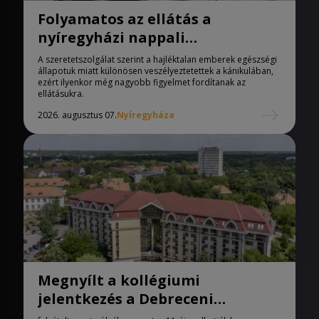
Folyamatos az ellátás a
nyíregyházi nappali
melegedőben
A szeretetszolgálat szerint a hajléktalan emberek egészségi
állapotuk miatt különösen veszélyeztetettek a kánikulában,
ezért ilyenkor még nagyobb figyelmet fordítanak az
ellátásukra.
2026. augusztus 07.
Nyíregyháza
Megnyílt a kollégiumi
jelentkezés a Debreceni
Egyetemen