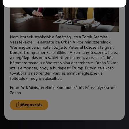
Nem lesznek szankciók a Barátság- és a Török Áramlat-
vezetékekre – jelentette be Orbán Viktor miniszterelnök
Washingtonban, miután Szijjártó Péterrel közösen tárgyalt
Donald Trump amerikai elnökkel. A kormányfő szerint, ha ez
a megállapodás nem született volna meg, a rezsi akár két-
háromszorosára is nőhetett volna decemberre. Orbán Viktor
azt is elmondta, hogy a budapesti Trump–Putyin-találkozó
továbbra is napirenden van, és amint meglesznek a
feltételek, meg is valósulhat.
Fotó:
MTI/Miniszterelnöki Kommunikációs Fõosztály/Fischer
Zoltán
Megosztás