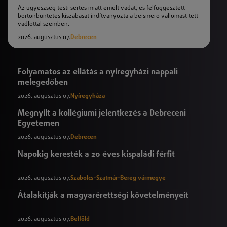
Az ügyészség testi sértés miatt emelt vádat, és felfüggesztett
börtönbüntetés kiszabását indítványozta a beismerő vallomást tett
vádlottal szemben.
2026. augusztus 07.
Debrecen
Folyamatos az ellátás a nyíregyházi nappali
melegedőben
2026. augusztus 07.
Nyíregyháza
Megnyílt a kollégiumi jelentkezés a Debreceni
Egyetemen
2026. augusztus 07.
Debrecen
Napokig keresték a 20 éves kispaládi férfit
2026. augusztus 07.
Szabolcs-Szatmár-Bereg vármegye
Átalakítják a magyarérettségi követelményeit
2026. augusztus 07.
Belföld