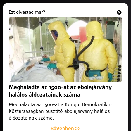
Ezt olvastad már?
Hallgasd és nézd
ONLINE
Nem lesz szankció az orosz
gázvezetékekre
2025. november 07.
Külföld
Nem lesznek szankciók a Barátság- és a Török Áramlat-
vezetékekre – jelentette be Orbán Viktor miniszterelnök
Meghaladta az 1500-at az ebolajárvány
Washingtonban.
halálos áldozatainak száma
Meghaladta az 1500-at a Kongói Demokratikus
Köztársaságban pusztító ebolajárvány halálos
áldozatainak száma.
Bővebben >>