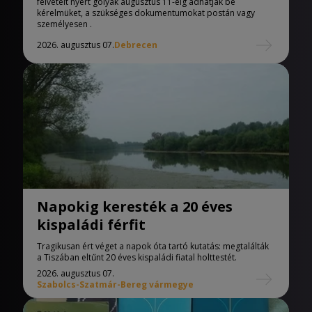
felvételt nyert gólyák augusztus 11-éig adhatják be
kérelmüket, a szükséges dokumentumokat postán vagy
személyesen .
2026. augusztus 07.
Debrecen
Napokig keresték a 20 éves
kispaládi férfit
Tragikusan ért véget a napok óta tartó kutatás: megtalálták
a Tiszában eltűnt 20 éves kispaládi fiatal holttestét.
2026. augusztus 07.
Szabolcs-Szatmár-Bereg vármegye