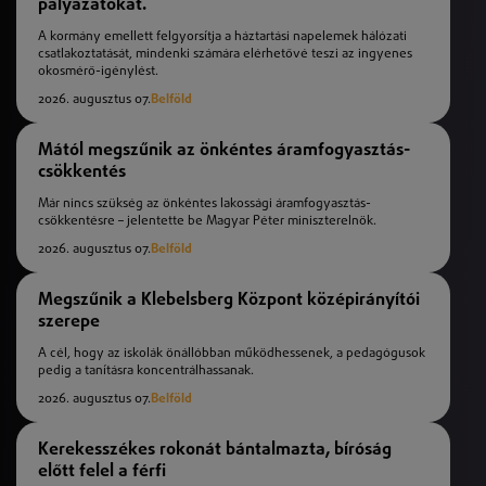
pályázatokat.
A kormány emellett felgyorsítja a háztartási napelemek hálózati
csatlakoztatását, mindenki számára elérhetővé teszi az ingyenes
okosmérő-igénylést.
2026. augusztus 07.
Belföld
Mától megszűnik az önkéntes áramfogyasztás-
csökkentés
Már nincs szükség az önkéntes lakossági áramfogyasztás-
csökkentésre – jelentette be Magyar Péter miniszterelnök.
2026. augusztus 07.
Belföld
Megszűnik a Klebelsberg Központ középirányítói
szerepe
A cél, hogy az iskolák önállóbban működhessenek, a pedagógusok
pedig a tanításra koncentrálhassanak.
2026. augusztus 07.
Belföld
Kerekesszékes rokonát bántalmazta, bíróság
előtt felel a férfi