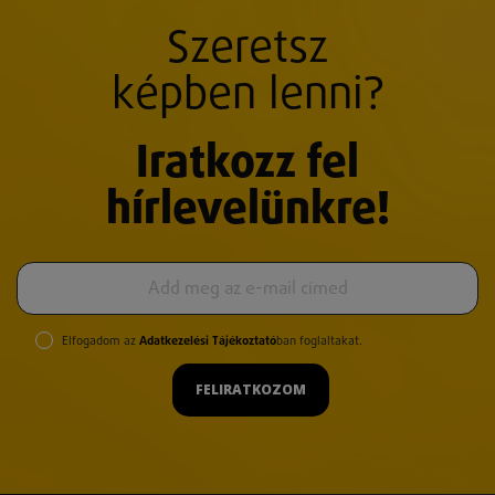
Szeretsz
képben lenni?
Iratkozz fel
hírlevelünkre!
Elfogadom az
Adatkezelési Tájékoztató
ban foglaltakat.
FELIRATKOZOM