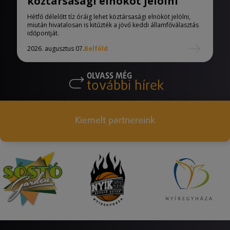
köztársasági elnököt jelölni
Hétfő délelőtt tíz óráig lehet köztársasági elnököt jelölni,
miután hivatalosan is kitűzték a jövő keddi államfőválasztás
időpontját.
2026. augusztus 07.
Belföld
OLVASS MÉG
további hírek
Kiemelt partnereink