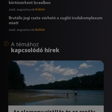
börtönőrként Izraelben
2026. augusztus 06.
Külföld
Brutális jogi csata várható a zuglói irodakomplexum
miatt
2026. augusztus 06.
Belföld
A témához
kapcsolódó hírek
Az alacsony vízállás és az aszály