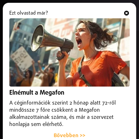
Ezt olvastad már?
Hallgasd és nézd
ONLINE
Négy napos leállást tart az OTP
Bank októberben – minden
ügyfelet érinthet
2025. október 16.
Magyarország
Az OTP Bank október 23. és 26. között nagyszabású
Elnémult a Megafon
karbantartást végez, amely során több szolgáltatás
átmenetileg nem lesz elérhető – közölte a pénzintézet.
A céginformációk szerint 2 hónap alatt 72-ről
mindössze 7 főre csökkent a Megafon
alkalmazottainak száma, és már a szervezet
honlapja sem elérhető.
Bővebben >>