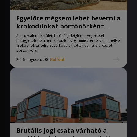
Egyelőre mégsem lehet bevetni a
krokodilokat börtönőrként
Izraelben
A jeruzsálemi kerületi bíróság ideiglenes végzéssel
felfüggesztette a nemzetbiztonsági miniszter tervét, amellyel
krokodilokkal teli vizesárkot alakítottak volna ki a Keciot
börtön körül.
2026. augusztus 06.
Külföld
Brutális jogi csata várható a