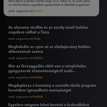
Nem adja ki a Sándor-palota, hogy 2012. május 10. és 2026. július
19. között milyen ügyekben gyakoroltak az államfők kegyelmet.
2026. augusztus 06.
Belföld
Az alacsony vízállás és az aszály miatt halálos
csapdává válhat a Tisza
2026. augusztus 06.
Helyi
Meghaladta az 1500-at az ebolajárvány halálos
áldozatainak száma
2026. augusztus 06.
Külföld
Már az Országgyűlés előtt van a vényköteles
gyógyszerek áfamentességéről szóló
törvényjavaslat
2026. augusztus 06.
Belföld
Megduplázza a kormány a szociális tűzifa program
keretében igényelhető mennyiséget
2026. augusztus 06.
Belföld
Egyelőre mégsem lehet bevetni a krokodilokat