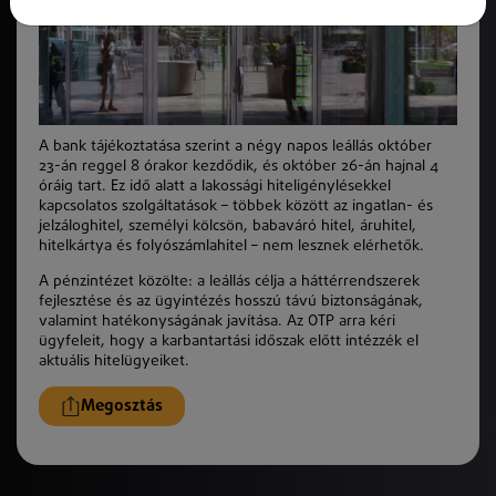
A bank tájékoztatása szerint a négy napos leállás október
23-án reggel 8 órakor kezdődik, és október 26-án hajnal 4
óráig tart. Ez idő alatt a lakossági hiteligénylésekkel
kapcsolatos szolgáltatások – többek között az ingatlan- és
jelzáloghitel, személyi kölcsön, babaváró hitel, áruhitel,
hitelkártya és folyószámlahitel – nem lesznek elérhetők.
A pénzintézet közölte: a leállás célja a háttérrendszerek
fejlesztése és az ügyintézés hosszú távú biztonságának,
valamint hatékonyságának javítása. Az OTP arra kéri
ügyfeleit, hogy a karbantartási időszak előtt intézzék el
aktuális hitelügyeiket.
Megosztás