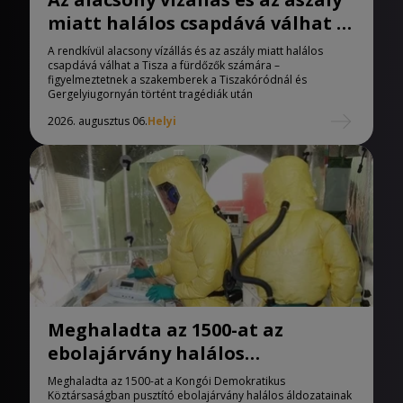
miatt halálos csapdává válhat a
Tisza
A rendkívül alacsony vízállás és az aszály miatt halálos
csapdává válhat a Tisza a fürdőzők számára –
figyelmeztetnek a szakemberek a Tiszakóródnál és
Gergelyiugornyán történt tragédiák után
2026. augusztus 06.
Helyi
Meghaladta az 1500-at az
ebolajárvány halálos
áldozatainak száma
Meghaladta az 1500-at a Kongói Demokratikus
Köztársaságban pusztító ebolajárvány halálos áldozatainak