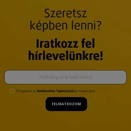
Szeretsz
képben lenni?
Iratkozz fel
hírlevelünkre!
Elfogadom az
Adatkezelési Tájékoztató
ban foglaltakat.
FELIRATKOZOM