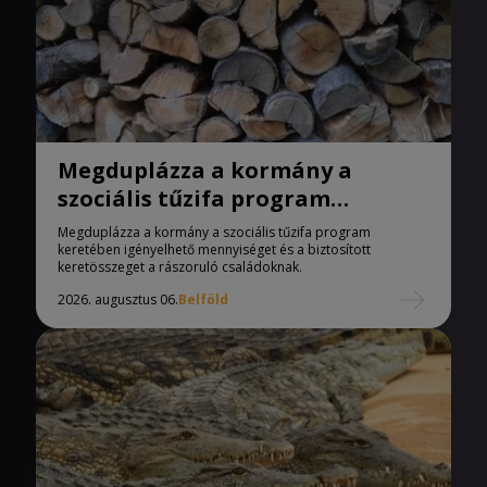
Megduplázza a kormány a
szociális tűzifa program
keretében igényelhető
Megduplázza a kormány a szociális tűzifa program
mennyiséget
keretében igényelhető mennyiséget és a biztosított
keretösszeget a rászoruló családoknak.
2026. augusztus 06.
Belföld