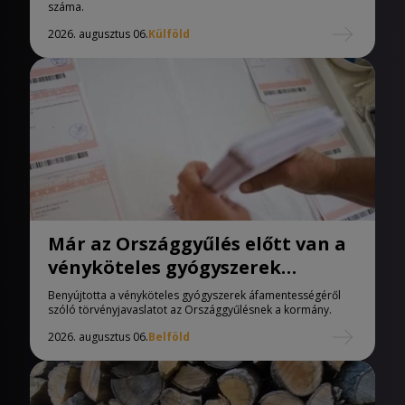
száma.
2026. augusztus 06.
Külföld
Már az Országgyűlés előtt van a
vényköteles gyógyszerek
áfamentességéről szóló
Benyújtotta a vényköteles gyógyszerek áfamentességéről
törvényjavaslat
szóló törvényjavaslatot az Országgyűlésnek a kormány.
2026. augusztus 06.
Belföld