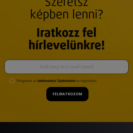
Szeretsz
képben lenni?
Iratkozz fel
hírlevelünkre!
Elfogadom az
Adatkezelési Tájékoztató
ban foglaltakat.
FELIRATKOZOM