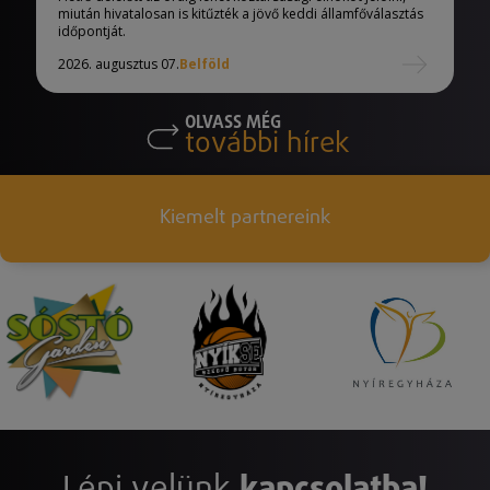
miután hivatalosan is kitűzték a jövő keddi államfőválasztás
időpontját.
2026. augusztus 07.
Belföld
OLVASS MÉG
további hírek
Kiemelt partnereink
Lépj velünk
kapcsolatba!