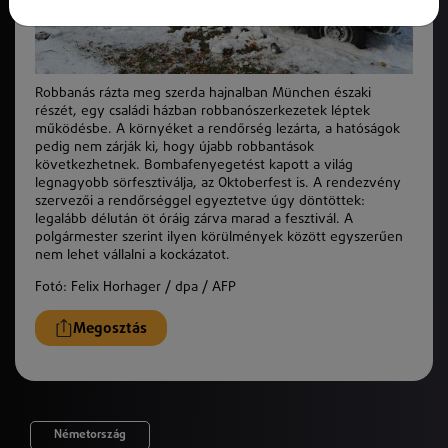
Robbanás rázta meg szerda hajnalban München északi
részét, egy családi házban robbanószerkezetek léptek
működésbe. A környéket a rendőrség lezárta, a hatóságok
pedig nem zárják ki, hogy újabb robbantások
következhetnek. Bombafenyegetést kapott a világ
legnagyobb sörfesztiválja, az Oktoberfest is. A rendezvény
szervezői a rendőrséggel egyeztetve úgy döntöttek:
legalább délután öt óráig zárva marad a fesztivál. A
polgármester szerint ilyen körülmények között egyszerűen
nem lehet vállalni a kockázatot.
Fotó: Felix Horhager / dpa / AFP
Megosztás
Németország