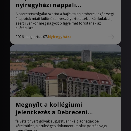
nyíregyházi nappali
melegedőben
A szeretetszolgálat szerint a hajléktalan emberek egészségi
állapotuk miatt különösen veszélyeztetettek a kánikulában,
ezért ilyenkor még nagyobb figyelmet fordítanak az
ellátásukra.
2026. augusztus 07.
Nyíregyháza
Megnyílt a kollégiumi
jelentkezés a Debreceni
Egyetemen
felvételt nyert gólyák augusztus 11-éig adhatják be
kérelmüket, a szükséges dokumentumokat postán vagy
személyesen .