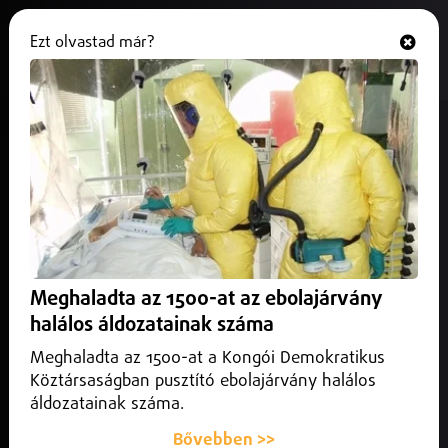
Ezt olvastad már?
Hallgasd és nézd
ONLINE
Merényletsorozattól tartanak
Münchenben
2025. október 01.
Külföld
Zárva az Oktoberfest is.
Meghaladta az 1500-at az ebolajárvány
halálos áldozatainak száma
Meghaladta az 1500-at a Kongói Demokratikus
Köztársaságban pusztító ebolajárvány halálos
áldozatainak száma.
Bővebben >>