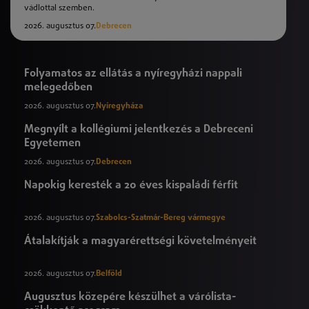
vádlottal szemben.
2026. augusztus 07.
Debrecen
Folyamatos az ellátás a nyíregyházi nappali
melegedőben
2026. augusztus 07.
Nyíregyháza
Megnyílt a kollégiumi jelentkezés a Debreceni
Egyetemen
2026. augusztus 07.
Debrecen
Napokig keresték a 20 éves kispaládi férfit
2026. augusztus 07.
Szabolcs-Szatmár-Bereg vármegye
Átalakítják a magyarérettségi követelményeit
2026. augusztus 07.
Belföld
Augusztus közepére készülhet a várólista-