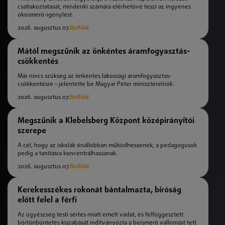
csatlakoztatását, mindenki számára elérhetővé teszi az ingyenes
okosmérő-igénylést.
2026. augusztus 07.
Belföld
Mától megszűnik az önkéntes áramfogyasztás-
csökkentés
Már nincs szükség az önkéntes lakossági áramfogyasztás-
csökkentésre – jelentette be Magyar Péter miniszterelnök.
2026. augusztus 07.
Belföld
Megszűnik a Klebelsberg Központ középirányítói
szerepe
A cél, hogy az iskolák önállóbban működhessenek, a pedagógusok
pedig a tanításra koncentrálhassanak.
2026. augusztus 07.
Belföld
Kerekesszékes rokonát bántalmazta, bíróság
előtt felel a férfi
Az ügyészség testi sértés miatt emelt vádat, és felfüggesztett
börtönbüntetés kiszabását indítványozta a beismerő vallomást tett