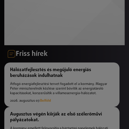
Friss hírek
Hálózatfejlesztés és megújuló energiás
beruházások indulhatnak
Átfogó energiafejlesztési tervet fogadott el a kormány. Magyar
Péter miniszterelnök közlése szerint bővítik az energiatároló
kapacitásokat, korszerűsítik a villamosenergia-hálózatot.
2026. augusztus 07.
Belföld
Augusztus végén kiírják az első szélerőművi
pályázatokat.
A kormány emellett felgyorsítja a háztartási napelemek hálózati