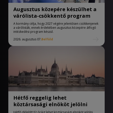
Augusztus közepére készülhet a
várólista-csökkentő program
A kormány célja, hogy 2027 végére jelentősen csökkenjenek
a várólisták, ennek érdekében augusztus közepére átfogó
intézkedési program készül.
2026. augusztus 07.
Belföld
Hétfő reggelig lehet
köztársasági elnököt jelölni
Hétfő délelőtt tíz óráig lehet köztársasági elnököt jelölni,