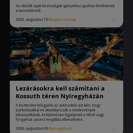
iskolák
Az iskolák saját közösségük igényeihez igazítva dönthetnek
a bevezetésről.
2026. augusztus 10.
Magyarország
Lezárásokra kell számítani a
Kossuth téren Nyíregyházán
A közterület-felügyelet az autósoktól azt kéri, hogy
parkolásukkal ne akadályozzák a rendezvények
lebonyolítását, és különösen figyeljenek a tiltott vagy
forgalmat zavaró megállás elkerülésére.
2026. augusztus 09.
Nyíregyháza