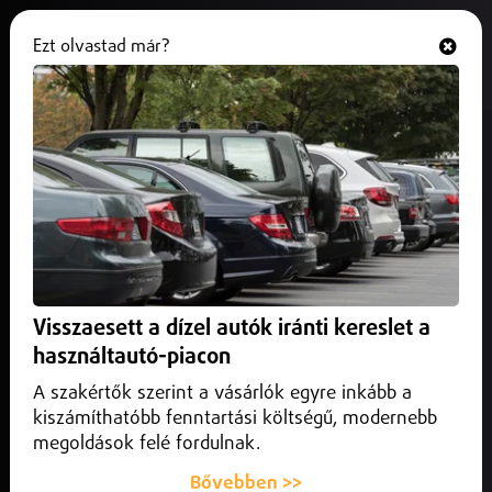
Ezt olvastad már?
Hallgasd és nézd
ONLINE
Megmarad a rezsicsökkentés
2026-ban is
2025. november 12.
Belföld
A kormány rendeletben rögzítette, hogy a magyar családok
a jelenlegi áron juthatnak áramhoz és gázhoz 2026-ban is.
Visszaesett a dízel autók iránti kereslet a
használtautó-piacon
A szakértők szerint a vásárlók egyre inkább a
kiszámíthatóbb fenntartási költségű, modernebb
megoldások felé fordulnak.
Bővebben >>