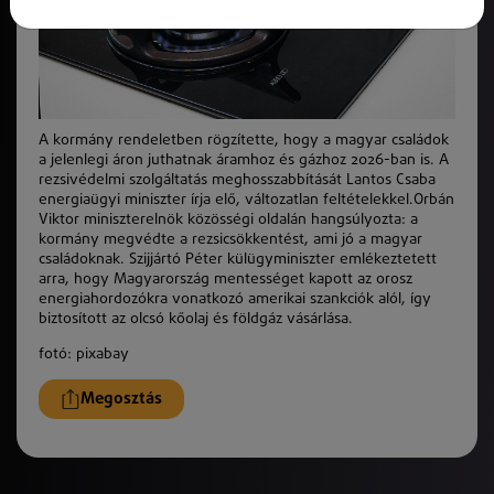
A kormány rendeletben rögzítette, hogy a magyar családok
a jelenlegi áron juthatnak áramhoz és gázhoz 2026-ban is. A
rezsivédelmi szolgáltatás meghosszabbítását Lantos Csaba
energiaügyi miniszter írja elő, változatlan feltételekkel.Orbán
Viktor miniszterelnök közösségi oldalán hangsúlyozta: a
kormány megvédte a rezsicsökkentést, ami jó a magyar
családoknak. Szijjártó Péter külügyminiszter emlékeztetett
arra, hogy Magyarország mentességet kapott az orosz
energiahordozókra vonatkozó amerikai szankciók alól, így
biztosított az olcsó kőolaj és földgáz vásárlása.
fotó: pixabay
Megosztás