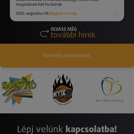
megoldások felé fordulnak.
2026. augusztus 09.
Magyarország
OLVASS MÉG
további hírek
Kiemelt partnereink
Lépj velünk
kapcsolatba!