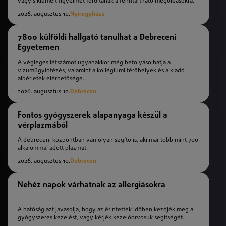
vagyis kiemelt figyelmet fordítanak a fenntartható megoldásokra.
2026. augusztus 10.
Nyíregyháza
7800 külföldi hallgató tanulhat a Debreceni
Egyetemen
A végleges létszámot ugyanakkor még befolyásolhatja a
vízumügyintézés, valamint a kollégiumi férőhelyek és a kiadó
albérletek elérhetősége.
2026. augusztus 10.
Debrecen
Fontos gyógyszerek alapanyaga készül a
vérplazmából
A debreceni központban van olyan segítő is, aki már több mint 700
alkalommal adott plazmát.
2026. augusztus 10.
Debrecen
Nehéz napok várhatnak az allergiásokra
A hatóság azt javasolja, hogy az érintettek időben kezdjék meg a
gyógyszeres kezelést, vagy kérjék kezelőorvosuk segítségét.