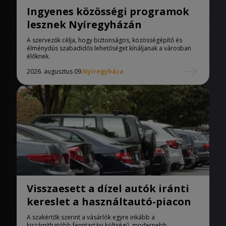
Ingyenes közösségi programok
lesznek Nyíregyházán
A szervezők célja, hogy biztonságos, közösségépítő és
élménydús szabadidős lehetőséget kínáljanak a városban
élőknek.
2026. augusztus 09.
Nyíregyháza
Visszaesett a dízel autók iránti
kereslet a használtautó-piacon
A szakértők szerint a vásárlók egyre inkább a
kiszámíthatóbb fenntartási költségű, modernebb