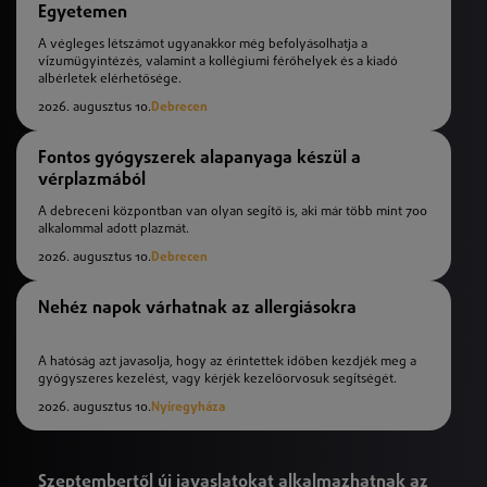
Egyetemen
A végleges létszámot ugyanakkor még befolyásolhatja a
vízumügyintézés, valamint a kollégiumi férőhelyek és a kiadó
albérletek elérhetősége.
2026. augusztus 10.
Debrecen
Fontos gyógyszerek alapanyaga készül a
vérplazmából
A debreceni központban van olyan segítő is, aki már több mint 700
alkalommal adott plazmát.
2026. augusztus 10.
Debrecen
Nehéz napok várhatnak az allergiásokra
A hatóság azt javasolja, hogy az érintettek időben kezdjék meg a
gyógyszeres kezelést, vagy kérjék kezelőorvosuk segítségét.
2026. augusztus 10.
Nyíregyháza
Szeptembertől új javaslatokat alkalmazhatnak az