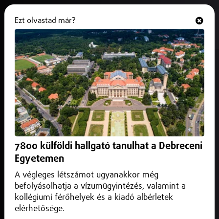
Ezt olvastad már?
Hallgasd és nézd
ONLINE
Megduplázta a kormány a
Székelyföldnek szánt támogatást
2025. június 06.
Magyarország
A támogatás a vízáradások sújtotta területeken nyújt
segítséget.
7800 külföldi hallgató tanulhat a Debreceni
Egyetemen
A végleges létszámot ugyanakkor még
befolyásolhatja a vízumügyintézés, valamint a
kollégiumi férőhelyek és a kiadó albérletek
elérhetősége.