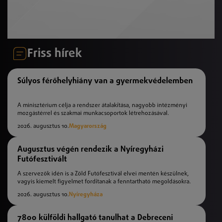
Friss hírek
Súlyos férőhelyhiány van a gyermekvédelemben
A minisztérium célja a rendszer átalakítása, nagyobb intézményi
mozgástérrel és szakmai munkacsoportok létrehozásával.
2026. augusztus 10.
Magyarország
Augusztus végén rendezik a Nyíregyházi
Futófesztivált
A szervezők idén is a Zöld Futófesztivál elvei mentén készülnek,
vagyis kiemelt figyelmet fordítanak a fenntartható megoldásokra.
2026. augusztus 10.
Nyíregyháza
7800 külföldi hallgató tanulhat a Debreceni