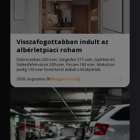
Visszafogottabban indult az
albérletpiaci roham
Debrecenben 220 ezer, Szegeden 215 ezer, Győrben és
Székesfehérváron 200 ezer, Pécsen 183 ezer, Miskolcon
pedig 130 ezer forint körül alakult a középérték.
2026. augusztus 09.
Magyarország