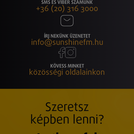
SMS ÉS VIBER SZÁMUNK
+36 (20) 316 3000
ÍRJ NEKÜNK ÜZENETET
info@sunshinefm.hu
KÖVESS MINKET
közösségi oldalainkon
Szeretsz
képben lenni?