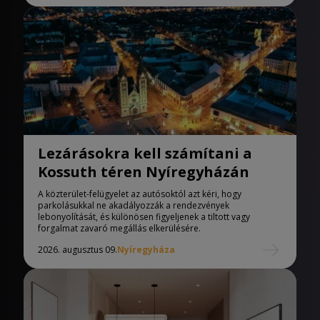
Lezárásokra kell számítani a
Kossuth téren Nyíregyházán
A közterület-felügyelet az autósoktól azt kéri, hogy
parkolásukkal ne akadályozzák a rendezvények
lebonyolítását, és különösen figyeljenek a tiltott vagy
forgalmat zavaró megállás elkerülésére.
2026. augusztus 09.
Nyíregyháza