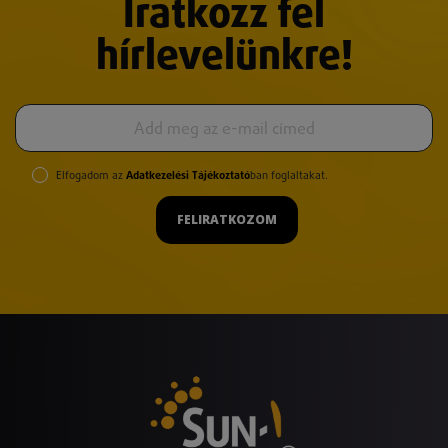
Iratkozz fel
hírlevelünkre!
Elfogadom az
Adatkezelési Tájékoztató
ban foglaltakat.
FELIRATKOZOM