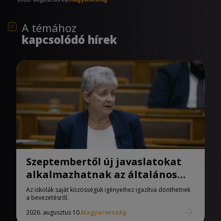
2026. augusztus 09.
Magyarország
A témához
kapcsolódó hírek
Szeptembertől új javaslatokat
alkalmazhatnak az általános
iskolák
Az iskolák saját közösségük igényeihez igazítva dönthetnek
a bevezetésről.
2026. augusztus 10.
Magyarország