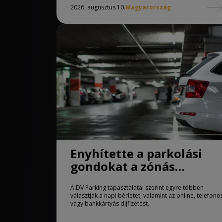
2026. augusztus 10.
Magyarország
Enyhítette a parkolási
gondokat a zónás
rendszer Debrecenben
A DV Parking tapasztalatai szerint egyre többen
választják a napi bérletet, valamint az online, telefono
vagy bankkártyás díjfizetést.