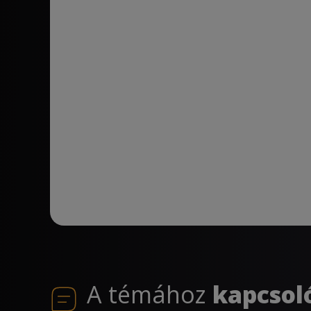
A témához
kapcsol