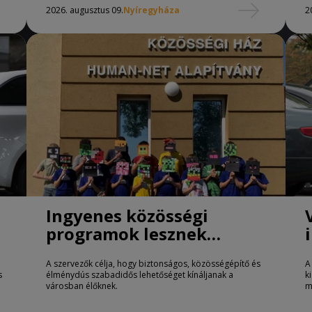
2026. augusztus 09.
Nyíregyháza
2
Ingyenes közösségi
programok lesznek
Nyíregyházán
A szervezők célja, hogy biztonságos, közösségépítő és
A
s
élménydús szabadidős lehetőséget kínáljanak a
k
városban élőknek.
m