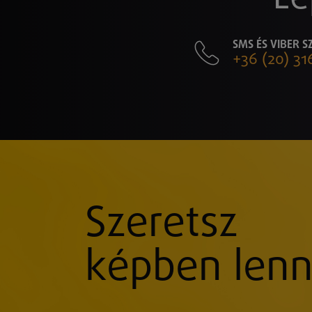
SMS ÉS VIBER 
+36 (20) 31
Szeretsz
képben lenn