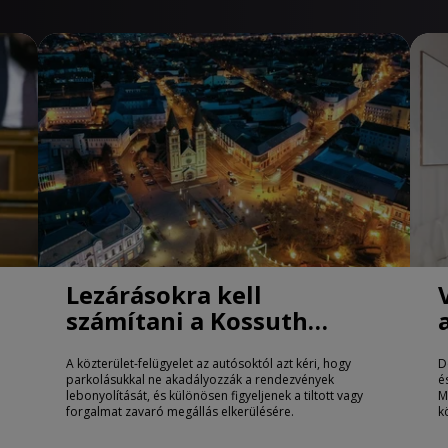
Lezárásokra kell
számítani a Kossuth
téren Nyíregyházán
A közterület-felügyelet az autósoktól azt kéri, hogy
D
parkolásukkal ne akadályozzák a rendezvények
é
lebonyolítását, és különösen figyeljenek a tiltott vagy
M
forgalmat zavaró megállás elkerülésére.
k