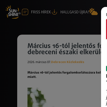
FRISS HÍREK
HALLGASD ÚJRA!
Március 16-tól jelentős fo
debreceni északi elkerülő
2026. március 07.
Debrecen Közlekedés
Március 16-tól jelentős forgalomkorlátozásra kell s
miatt.