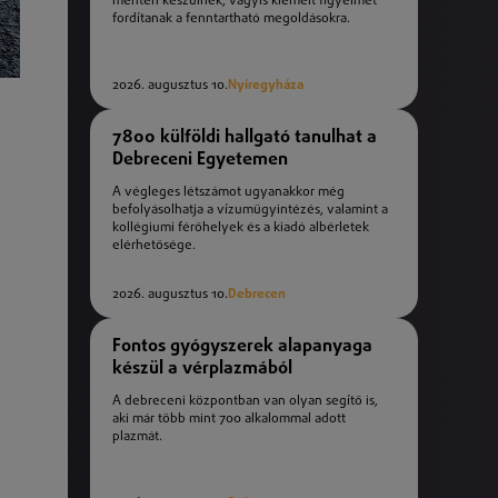
mentén készülnek, vagyis kiemelt figyelmet
fordítanak a fenntartható megoldásokra.
2026. augusztus 10.
Nyíregyháza
7800 külföldi hallgató tanulhat a
Debreceni Egyetemen
A végleges létszámot ugyanakkor még
befolyásolhatja a vízumügyintézés, valamint a
kollégiumi férőhelyek és a kiadó albérletek
elérhetősége.
2026. augusztus 10.
Debrecen
Fontos gyógyszerek alapanyaga
készül a vérplazmából
A debreceni központban van olyan segítő is,
aki már több mint 700 alkalommal adott
plazmát.