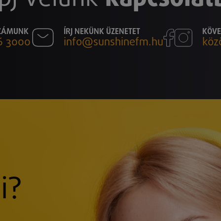
SZÁMUNK
ÍRJ NEKÜNK ÜZENETET
KÖVE
6 3000
info@sunshinefm.hu
köz
i?