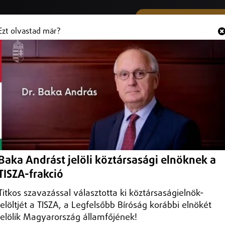
SMS ÉS VIBER SZÁMUNK
Hallgasd és
+36 (20) 316 3000
Ezt olvastad már?
rgalomkorlátozásra kell számítani a
 úton
zámítani a debreceni északi elkerülő úton a Domokos Márton út folytatá
Baka Andrást jelöli köztársasági elnöknek a
TISZA-frakció
Titkos szavazással választotta ki köztársaságielnök-
jelöltjét a TISZA, a Legfelsőbb Bíróság korábbi elnökét
jelölik Magyarország államfőjének!