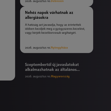
2026. augusztus 10.
Debrecen
Nehéz napok várhatnak az
allergiásokra
A hatóság azt javasolja, hogy az érintettek
időben kezdjék meg a gyógyszeres kezelést,
vagy kérjék kezelőorvosuk segítségét.
2026. augusztus 10.
Nyíregyháza
Szeptembertől új javaslatokat
alkalmazhatnak az általános
iskolák
2026. augusztus 10.
Magyarország