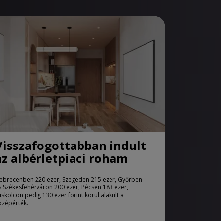
Visszafogottabban indult
az albérletpiaci roham
ebrecenben 220 ezer, Szegeden 215 ezer, Győrben
s Székesfehérváron 200 ezer, Pécsen 183 ezer,
iskolcon pedig 130 ezer forint körül alakult a
özépérték.