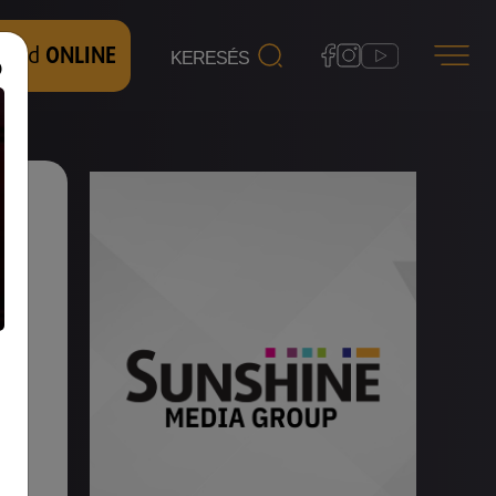
 nézd
ONLINE
sa