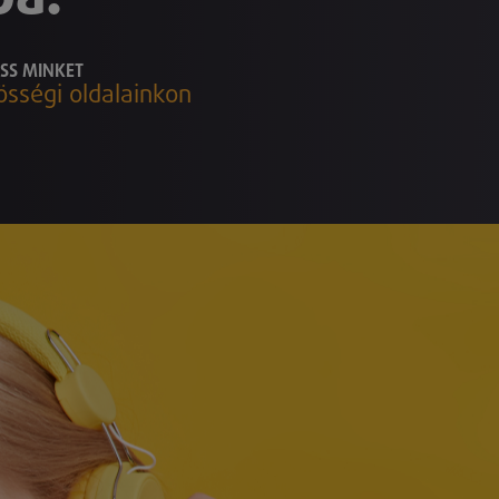
SS MINKET
össégi oldalainkon