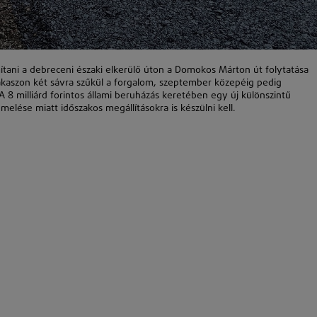
mítani a debreceni északi elkerülő úton a Domokos Márton út folytatása
akaszon két sávra szűkül a forgalom, szeptember közepéig pedig
 8 milliárd forintos állami beruházás keretében egy új különszintű
elése miatt időszakos megállításokra is készülni kell.