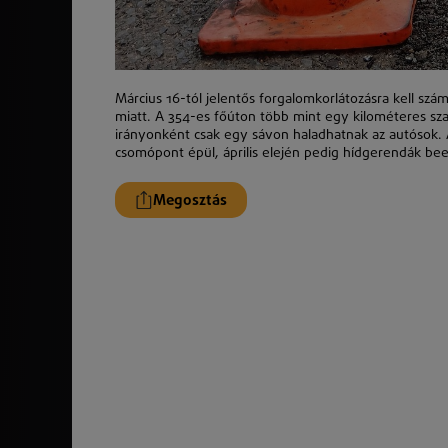
Március 16-tól jelentős forgalomkorlátozásra kell szá
miatt. A 354-es főúton több mint egy kilométeres sz
irányonként csak egy sávon haladhatnak az autósok. A
csomópont épül, április elején pedig hídgerendák beem
Megosztás