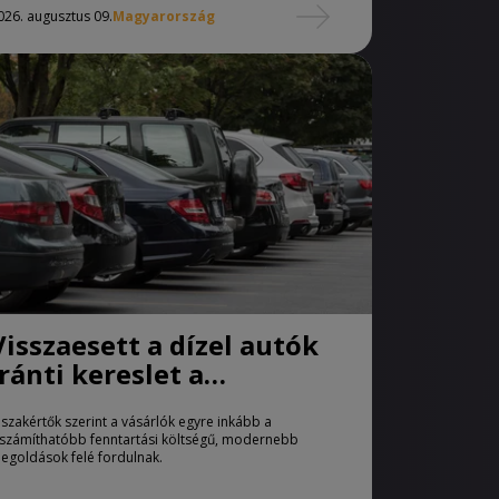
026. augusztus 09.
Magyarország
Visszaesett a dízel autók
iránti kereslet a
használtautó-piacon
 szakértők szerint a vásárlók egyre inkább a
iszámíthatóbb fenntartási költségű, modernebb
egoldások felé fordulnak.