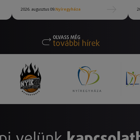
2026. augusztus 09.
Nyíregyháza
2
OLVASS MÉG
további hírek
pj velünk
kapcsolat