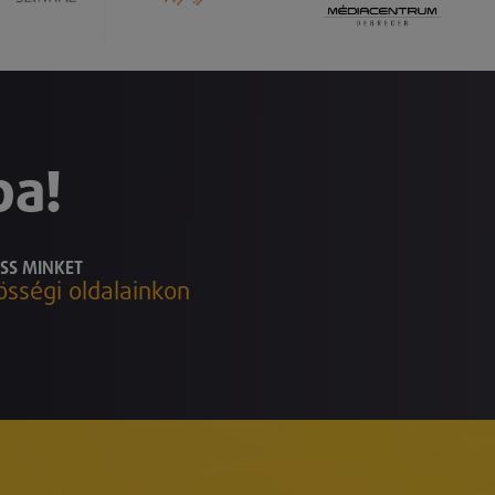
ba!
SS MINKET
össégi oldalainkon