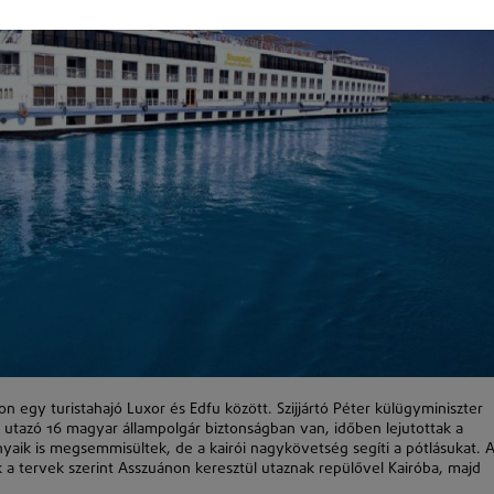
on egy turistahajó Luxor és Edfu között. Szijjártó Péter külügyminiszter
 utazó 16 magyar állampolgár biztonságban van, időben lejutottak a
nyaik is megsemmisültek, de a kairói nagykövetség segíti a pótlásukat. 
ik a tervek szerint Asszuánon keresztül utaznak repülővel Kairóba, majd