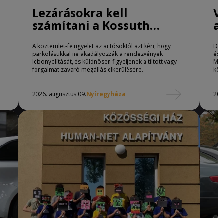
Lezárásokra kell
számítani a Kossuth
téren Nyíregyházán
A közterület-felügyelet az autósoktól azt kéri, hogy
D
parkolásukkal ne akadályozzák a rendezvények
é
lebonyolítását, és különösen figyeljenek a tiltott vagy
M
forgalmat zavaró megállás elkerülésére.
k
2026. augusztus 09.
Nyíregyháza
2