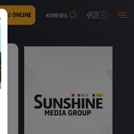
 nézd
ONLINE
r