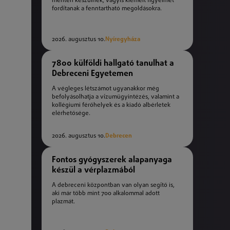
mentén készülnek, vagyis kiemelt figyelmet
fordítanak a fenntartható megoldásokra.
2026. augusztus 10.
Nyíregyháza
7800 külföldi hallgató tanulhat a
Debreceni Egyetemen
A végleges létszámot ugyanakkor még
befolyásolhatja a vízumügyintézés, valamint a
kollégiumi férőhelyek és a kiadó albérletek
elérhetősége.
2026. augusztus 10.
Debrecen
Fontos gyógyszerek alapanyaga
készül a vérplazmából
A debreceni központban van olyan segítő is,
aki már több mint 700 alkalommal adott
plazmát.