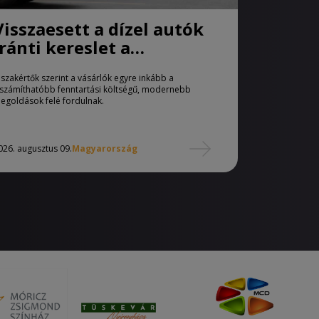
Visszaesett a dízel autók
iránti kereslet a
használtautó-piacon
 szakértők szerint a vásárlók egyre inkább a
iszámíthatóbb fenntartási költségű, modernebb
egoldások felé fordulnak.
026. augusztus 09.
Magyarország