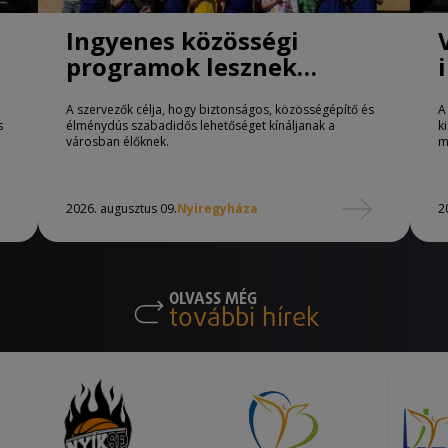
Ingyenes közösségi
programok lesznek
Nyíregyházán
A szervezők célja, hogy biztonságos, közösségépítő és
A
s
élménydús szabadidős lehetőséget kínáljanak a
k
városban élőknek.
m
2026. augusztus 09.
Nyíregyháza
2
OLVASS MÉG
további hírek