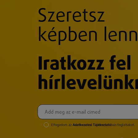
Szeretsz
képben lenn
Iratkozz fel
hírlevelünk
Elfogadom az
Adatkezelési Tájékoztató
ban foglaltakat.