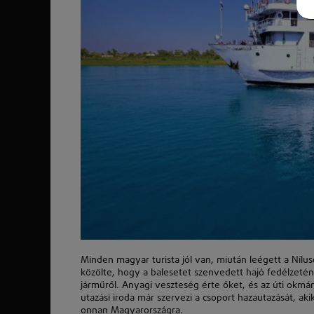
Minden magyar turista jól van, miután leégett a Nílus
közölte, hogy a balesetet szenvedett hajó fedélzetén
járműről. Anyagi veszteség érte őket, és az úti okmá
utazási iroda már szervezi a csoport hazautazását, ak
onnan Magyarországra.