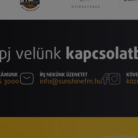
pj velünk
kapcsolat
SZÁMUNK
ÍRJ NEKÜNK ÜZENETET
KÖVE
6 3000
info@sunshinefm.hu
köz