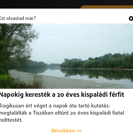
SMS ÉS VIBER SZÁMUNK
Hallgasd és
+36 (20) 316 3000
Ezt olvastad már?
 leégett nílusi turistahajó
on egy turistahajó Luxor és Edfu között. Szijjártó Péter külügyminiszte
Napokig keresték a 20 éves kispaládi férfit
Tragikusan ért véget a napok óta tartó kutatás:
megtalálták a Tiszában eltűnt 20 éves kispaládi fiatal
holttestét.
Bővebben >>