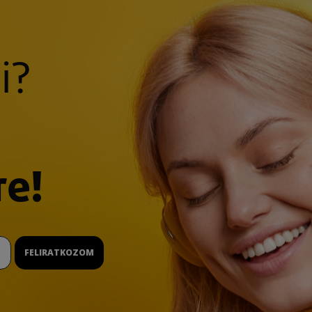
i?
re!
FELIRATKOZOM