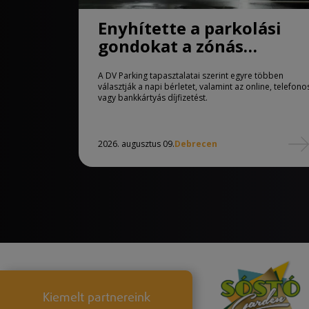
Enyhítette a parkolási
gondokat a zónás
rendszer Debrecenben
A DV Parking tapasztalatai szerint egyre többen
választják a napi bérletet, valamint az online, telefono
vagy bankkártyás díjfizetést.
2026. augusztus 09.
Debrecen
Kiemelt partnereink