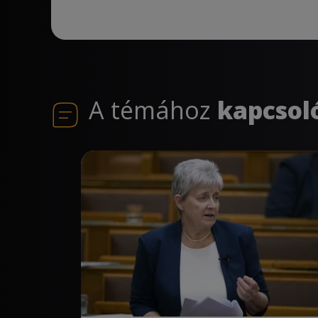
A témához
kapcsol