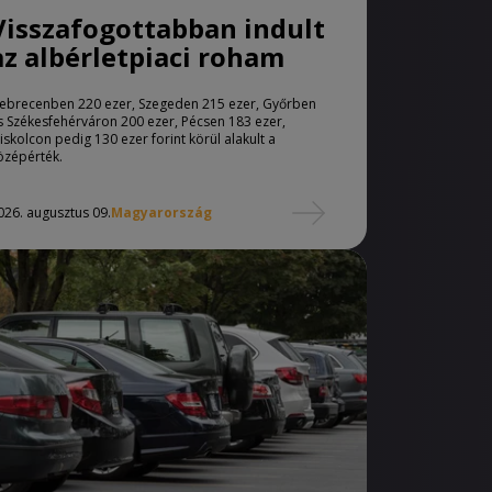
Visszafogottabban indult
az albérletpiaci roham
ebrecenben 220 ezer, Szegeden 215 ezer, Győrben
s Székesfehérváron 200 ezer, Pécsen 183 ezer,
iskolcon pedig 130 ezer forint körül alakult a
özépérték.
026. augusztus 09.
Magyarország