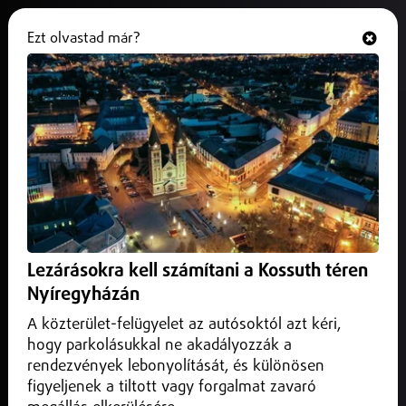
Ezt olvastad már?
Hallgasd és nézd
ONLINE
Magyar Péter szerint
Lengyelországtól is lehet tanulni
2026. május 21.
Magyarország
A különbséget főként az egészségügyi mutatók, köztük a
várható élettartam alakulása magyarázza.
Lezárásokra kell számítani a Kossuth téren
Nyíregyházán
A közterület-felügyelet az autósoktól azt kéri,
hogy parkolásukkal ne akadályozzák a
rendezvények lebonyolítását, és különösen
figyeljenek a tiltott vagy forgalmat zavaró