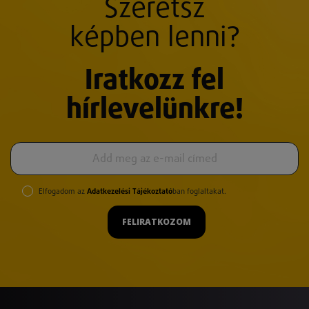
Szeretsz
képben lenni?
Iratkozz fel
hírlevelünkre!
Elfogadom az
Adatkezelési Tájékoztató
ban foglaltakat.
FELIRATKOZOM