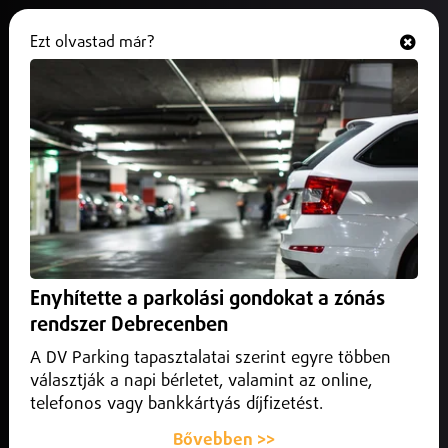
Ezt olvastad már?
Hallgasd és nézd
ONLINE
Kapu Tibor űrrepülése új
lendületet adott a magyar
tudománynak
2025. július 18.
Magyarország
A magyar kutató 25 tudományos kísérletet hajtott végre a
Enyhítette a parkolási gondokat a zónás
Nemzetközi Űrállomáson.
rendszer Debrecenben
A DV Parking tapasztalatai szerint egyre többen
választják a napi bérletet, valamint az online,
telefonos vagy bankkártyás díjfizetést.
Bővebben >>