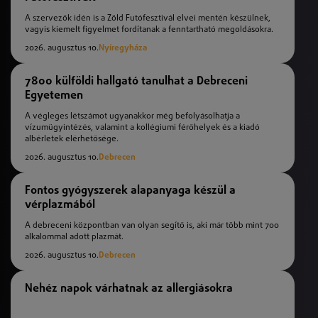
A szervezők idén is a Zöld Futófesztivál elvei mentén készülnek,
vagyis kiemelt figyelmet fordítanak a fenntartható megoldásokra.
2026. augusztus 10.
Nyíregyháza
7800 külföldi hallgató tanulhat a Debreceni
Egyetemen
A végleges létszámot ugyanakkor még befolyásolhatja a
vízumügyintézés, valamint a kollégiumi férőhelyek és a kiadó
albérletek elérhetősége.
2026. augusztus 10.
Debrecen
Fontos gyógyszerek alapanyaga készül a
vérplazmából
A debreceni központban van olyan segítő is, aki már több mint 700
alkalommal adott plazmát.
2026. augusztus 10.
Debrecen
Nehéz napok várhatnak az allergiásokra