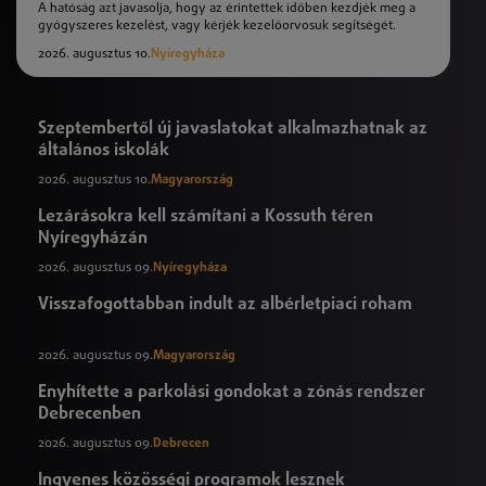
A hatóság azt javasolja, hogy az érintettek időben kezdjék meg a
gyógyszeres kezelést, vagy kérjék kezelőorvosuk segítségét.
2026. augusztus 10.
Nyíregyháza
Szeptembertől új javaslatokat alkalmazhatnak az
általános iskolák
2026. augusztus 10.
Magyarország
Lezárásokra kell számítani a Kossuth téren
Nyíregyházán
2026. augusztus 09.
Nyíregyháza
Visszafogottabban indult az albérletpiaci roham
2026. augusztus 09.
Magyarország
Enyhítette a parkolási gondokat a zónás rendszer
Debrecenben
2026. augusztus 09.
Debrecen
Ingyenes közösségi programok lesznek