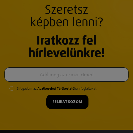
Szeretsz
képben lenni?
Iratkozz fel
hírlevelünkre!
Elfogadom az
Adatkezelési Tájékoztató
ban foglaltakat.
FELIRATKOZOM