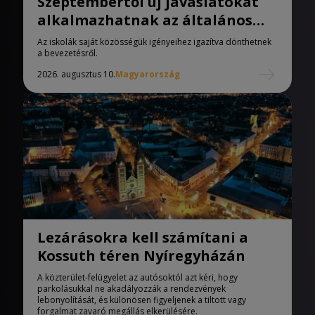
Szeptembertől új javaslatokat
alkalmazhatnak az általános
iskolák
Az iskolák saját közösségük igényeihez igazítva dönthetnek
a bevezetésről.
2026. augusztus 10.
Magyarország
Lezárásokra kell számítani a
Kossuth téren Nyíregyházán
A közterület-felügyelet az autósoktól azt kéri, hogy
parkolásukkal ne akadályozzák a rendezvények
lebonyolítását, és különösen figyeljenek a tiltott vagy
forgalmat zavaró megállás elkerülésére.