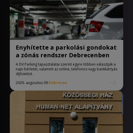
Enyhítette a parkolási gondokat
a zónás rendszer Debrecenben
A DV Parking tapasztalatai szerint egyre többen választják a
napi bérletet, valamint az online, telefonos vagy bankkártyás
díjfizetést.
2026. augusztus 09.
Debrecen