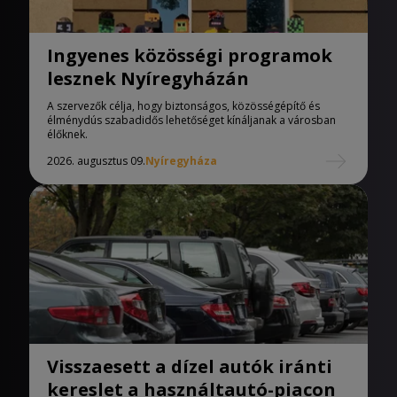
Ingyenes közösségi programok
lesznek Nyíregyházán
A szervezők célja, hogy biztonságos, közösségépítő és
élménydús szabadidős lehetőséget kínáljanak a városban
élőknek.
2026. augusztus 09.
Nyíregyháza
Visszaesett a dízel autók iránti
kereslet a használtautó-piacon