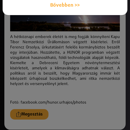
Bővebben >>
A hétköznapi emberek életét is meg fogják könnyíteni Kapu
Tibor Nemzetközi Űrállomáson végzett kísérletei. Erről
Ferencz Orsolya, űrkutatásért felelős kormánybiztos beszélt
egy interjúban. Hozzátette, a HUNOR programban végzett
vizsgálatok hasznosítható, földi technológiák alapját képezik.
Kiemelte a Debreceni Egyetem növénytermesztési
kísérleteit, amelyek a klímaválságra adhatnak választ. A
politikus arról is beszélt, hogy Magyarország immár két
kiképzett űrhajóssal büszkélkedhet, ami ritka nemzetközi
helyzet és versenyelőnyt jelent.
Fotó: facebook.com/hunor.urhajos/photos
Megosztás