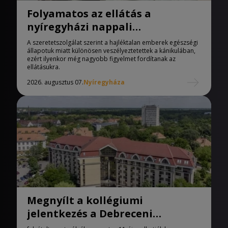
Folyamatos az ellátás a
nyíregyházi nappali
melegedőben
A szeretetszolgálat szerint a hajléktalan emberek egészségi
állapotuk miatt különösen veszélyeztetettek a kánikulában,
ezért ilyenkor még nagyobb figyelmet fordítanak az
ellátásukra.
2026. augusztus 07.
Nyíregyháza
Megnyílt a kollégiumi
jelentkezés a Debreceni
Egyetemen