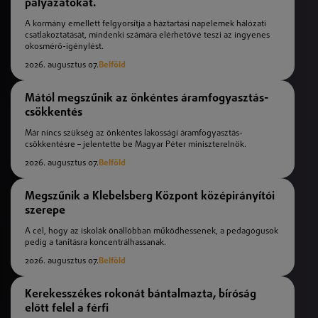
pályázatokat.
A kormány emellett felgyorsítja a háztartási napelemek hálózati
csatlakoztatását, mindenki számára elérhetővé teszi az ingyenes
okosmérő-igénylést.
2026. augusztus 07.
Belföld
Mától megszűnik az önkéntes áramfogyasztás-
csökkentés
Már nincs szükség az önkéntes lakossági áramfogyasztás-
csökkentésre – jelentette be Magyar Péter miniszterelnök.
2026. augusztus 07.
Belföld
Megszűnik a Klebelsberg Központ középirányítói
szerepe
A cél, hogy az iskolák önállóbban működhessenek, a pedagógusok
pedig a tanításra koncentrálhassanak.
2026. augusztus 07.
Belföld
Kerekesszékes rokonát bántalmazta, bíróság
előtt felel a férfi