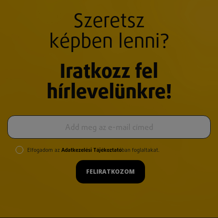
Szeretsz
képben lenni?
Iratkozz fel
hírlevelünkre!
Elfogadom az
Adatkezelési Tájékoztató
ban foglaltakat.
FELIRATKOZOM