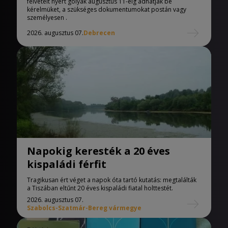
felvételt nyert gólyák augusztus 11-éig adhatják be
kérelmüket, a szükséges dokumentumokat postán vagy
személyesen .
2026. augusztus 07.
Debrecen
Napokig keresték a 20 éves
kispaládi férfit
Tragikusan ért véget a napok óta tartó kutatás: megtalálták
a Tiszában eltűnt 20 éves kispaládi fiatal holttestét.
2026. augusztus 07.
Szabolcs-Szatmár-Bereg vármegye