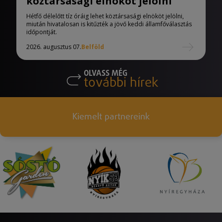
köztársasági elnököt jelölni
Hétfő délelőtt tíz óráig lehet köztársasági elnököt jelölni,
miután hivatalosan is kitűzték a jövő keddi államfőválasztás
időpontját.
2026. augusztus 07.
Belföld
OLVASS MÉG
további hírek
Kiemelt partnereink