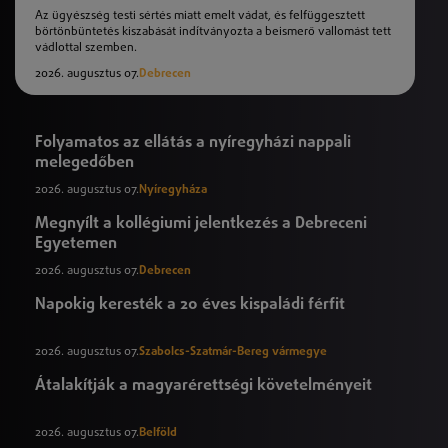
Az ügyészség testi sértés miatt emelt vádat, és felfüggesztett
börtönbüntetés kiszabását indítványozta a beismerő vallomást tett
vádlottal szemben.
2026. augusztus 07.
Debrecen
Folyamatos az ellátás a nyíregyházi nappali
melegedőben
2026. augusztus 07.
Nyíregyháza
Megnyílt a kollégiumi jelentkezés a Debreceni
Egyetemen
2026. augusztus 07.
Debrecen
Napokig keresték a 20 éves kispaládi férfit
2026. augusztus 07.
Szabolcs-Szatmár-Bereg vármegye
Átalakítják a magyarérettségi követelményeit
2026. augusztus 07.
Belföld