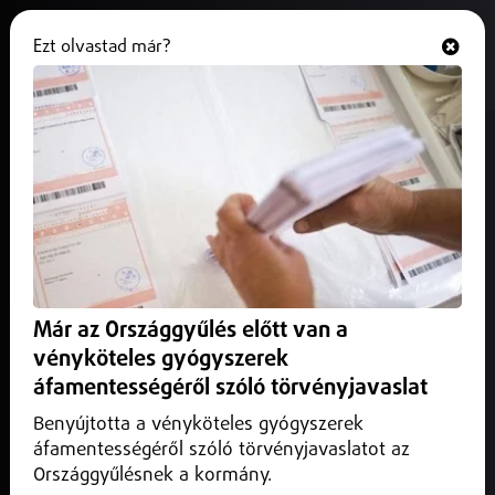
Ezt olvastad már?
Hallgasd és nézd
ONLINE
Kapu Tibor munkája a hétköznapi
emberek életét is érinti
2025. július 17.
Magyarország
A HUNOR programban végzett vizsgálatok hasznosítható,
földi technológiák alapját képezik.
Már az Országgyűlés előtt van a
vényköteles gyógyszerek
áfamentességéről szóló törvényjavaslat
Benyújtotta a vényköteles gyógyszerek
áfamentességéről szóló törvényjavaslatot az
Országgyűlésnek a kormány.