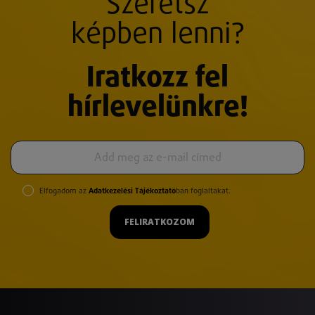
Szeretsz
képben lenni?
Iratkozz fel
hírlevelünkre!
Elfogadom az
Adatkezelési Tájékoztató
ban foglaltakat.
FELIRATKOZOM