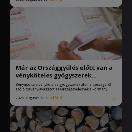
Már az Országgyűlés előtt van a
vényköteles gyógyszerek
áfamentességéről szóló
Benyújtotta a vényköteles gyógyszerek áfamentességéről
törvényjavaslat
szóló törvényjavaslatot az Országgyűlésnek a kormány.
2026. augusztus 06.
Belföld