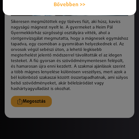
Bővebben >>
Sikeresen megműtöttek egy tízéves fiút, aki húsz, kavics
nagyságú mágnest nyelt le. A gyermeket a Heim Pál
Gyermekkórház sürgősségi osztályára vitté
k
, ahol a
röntgenvizsgálat megmutatta, hogy a mágnesek egymáshoz
tapadva, egy csomóban a gyomrában helyezkednek el. Az
orvosok végül sebészi úton, a lehető legkisebb
megterhelést jelentő módszerrel távolítottá
k
el az idegen
testeket. A fiú gyorsan és szövődménymentesen felépült,
és hamarosan újra enni kezdett. A szakmai ajánlások szerint
a több mágnes lenyelése
k
ülönösen veszélyes, mert azok a
bél
k
ülönböző szakaszai
k
özött összetapadhatnak, ami súlyos
belső szövődményeket, akár bélelzáródást vagy
hashártyagyulladást is okozhat.
Megosztás