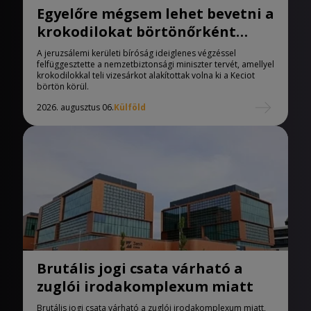
Egyelőre mégsem lehet bevetni a
krokodilokat börtönőrként
Izraelben
A jeruzsálemi kerületi bíróság ideiglenes végzéssel
felfüggesztette a nemzetbiztonsági miniszter tervét, amellyel
krokodilokkal teli vizesárkot alakítottak volna ki a Keciot
börtön körül.
2026. augusztus 06.
Külföld
Brutális jogi csata várható a
zuglói irodakomplexum miatt
Brutális jogi csata várható a zuglói irodakomplexum miatt,