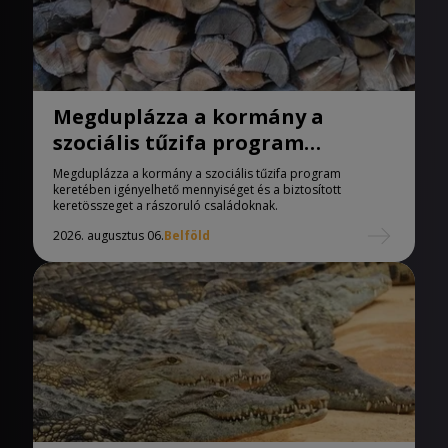
Megduplázza a kormány a
szociális tűzifa program
keretében igényelhető
Megduplázza a kormány a szociális tűzifa program
mennyiséget
keretében igényelhető mennyiséget és a biztosított
keretösszeget a rászoruló családoknak.
2026. augusztus 06.
Belföld