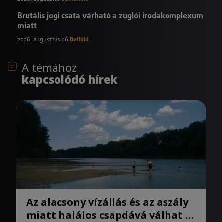
Brutális jogi csata várható a zuglói irodakomplexum
miatt
2026. augusztus 06.
Belföld
A témához
kapcsolódó hírek
Az alacsony vízállás és az aszály
miatt halálos csapdává válhat a