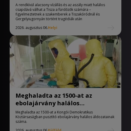
Tisza
A rendkívül alacsony vízállás és az aszály miatt halálos
csapdává válhat a Tisza a fürdőzők számára –
figyelmeztetnek a szakemberek a Tiszakóródnál és
Gergelyiugornyán történt tragédiák után
2026. augusztus 06.
Helyi
Meghaladta az 1500-at az
ebolajárvány halálos
áldozatainak száma
Meghaladta az 1500-at a Kongói Demokratikus
Köztársaságban pusztító ebolajárvány halálos áldozatainak
száma.
2026. augusztus 06.
Külföld