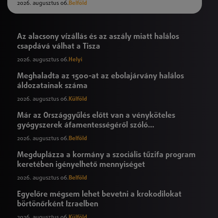
2026. augusztus 06.
Belföld
Az alacsony vízállás és az aszály miatt halálos
csapdává válhat a Tisza
2026. augusztus 06.
Helyi
Meghaladta az 1500-at az ebolajárvány halálos
áldozatainak száma
2026. augusztus 06.
Külföld
Már az Országgyűlés előtt van a vényköteles
gyógyszerek áfamentességéről szóló
törvényjavaslat
2026. augusztus 06.
Belföld
Megduplázza a kormány a szociális tűzifa program
keretében igényelhető mennyiséget
2026. augusztus 06.
Belföld
Egyelőre mégsem lehet bevetni a krokodilokat
börtönőrként Izraelben
2026. augusztus 06.
Külföld