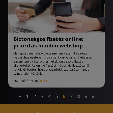
Biztonságos fizetés online:
prioritás minden webshop
számára
Manapság már alapkövetelménynek számít egy-egy
webáruház esetében, hogy bankkártyával is ki lehessen
egyenlíteni a vásárolt termékek vagy szolgáltatás
ellenértékét. Az online fizetési módok kiválasztásánál
rendkívül fontos, hogy a vásárlók kiszolgálása magas
színvonalon történjen.
2023. október 30.
Üzlet
«
1
2
3
4
5
6
7
8
9
»