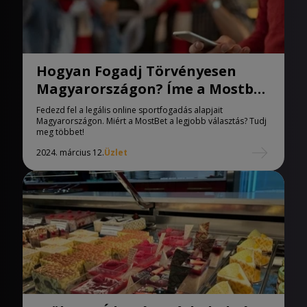
Hogyan Fogadj Törvényesen
Magyarországon? Íme a Mostbet
Teljes Útmutatója
Fedezd fel a legális online sportfogadás alapjait
Magyarországon. Miért a MostBet a legjobb választás? Tudj
meg többet!
2024. március 12.
Üzlet