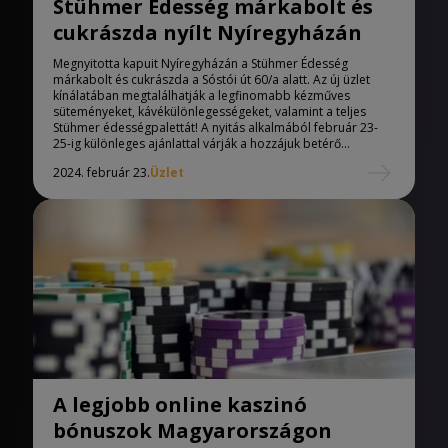
Stühmer Édesség márkabolt és
cukrászda nyílt Nyíregyházán
Megnyitotta kapuit Nyíregyházán a Stühmer Édesség
márkabolt és cukrászda a Sóstói út 60/a alatt. Az új üzlet
kínálatában megtalálhatják a legfinomabb kézműves
süteményeket, kávékülönlegességeket, valamint a teljes
Stühmer édességpalettát! A nyitás alkalmából február 23-
25-ig különleges ajánlattal várják a hozzájuk betérő
vendégeket.
2024. február 23.
Üzlet
A legjobb online kaszinó
bónuszok Magyarországon