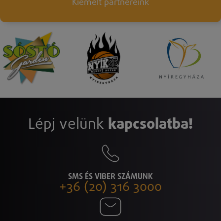
Kiemelt partnereink
Lépj velünk
kapcsolatba!
SMS ÉS VIBER SZÁMUNK
+36 (20) 316 3000