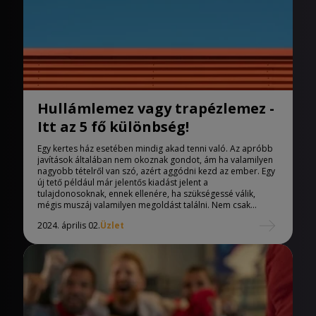
Hullámlemez vagy trapézlemez -
Itt az 5 fő különbség!
Egy kertes ház esetében mindig akad tenni való. Az apróbb
javítások általában nem okoznak gondot, ám ha valamilyen
nagyobb tételről van szó, azért aggódni kezd az ember. Egy
új tető például már jelentős kiadást jelent a
tulajdonosoknak, ennek ellenére, ha szükségessé válik,
mégis muszáj valamilyen megoldást találni. Nem csak
cserepek kerülhetnek fel azonban, hiszen a lemeztetők is
2024. április 02.
Üzlet
egyre népszerűbbek! Hullámlemez vagy trapézlemez? Itt az
5 fő különbség!