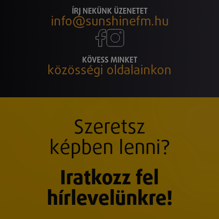
ÍRJ NEKÜNK ÜZENETET
info@sunshinefm.hu
KÖVESS MINKET
közösségi oldalainkon
Szeretsz
képben lenni?
Iratkozz fel
hírlevelünkre!