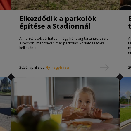
Elkezdődik a parkolók
építése a Stadionnál
A munkálatok várhatóan négy hónapig tartanak, ezért
A
a későbbi meccseken már parkolási korlátozásokra
t
kell számítani.
m
e
2026. április 09.
Nyíregyháza
2