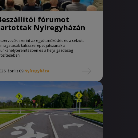
Beszállítói fórumot
tartottak Nyíregyházán
 szervezők szerint az együttműködés és a célzott
ámogatások kulcsszerepet játszanak a
unkahelyteremtésben és a helyi gazdaság
rősítésében.
026. április 09.
Nyíregyháza