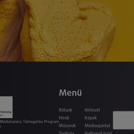
Menü
Rólunk
Hírlevél
Hírek
Képek
a Médiatanács Támogatási Program
Műsorok
Médiaajánlat
a
Toplista
Hallgasd újra!