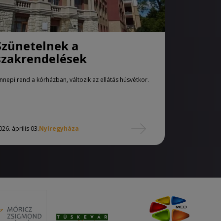
Szünetelnek a
szakrendelések
nnepi rend a kórházban, változik az ellátás húsvétkor.
026. április 03.
Nyíregyháza