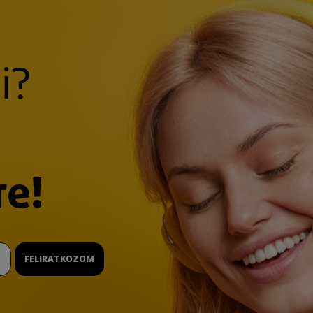
i?
re!
FELIRATKOZOM