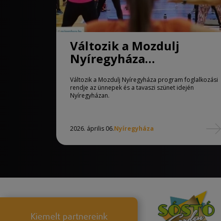
Változik a Mozdulj
Nyíregyháza
programrendje
Változik a Mozdulj Nyíregyháza program foglalkozási
rendje az ünnepek és a tavaszi szünet idején
Nyíregyházan.
2026. április 06.
Nyíregyháza
Kiemelt partnereink