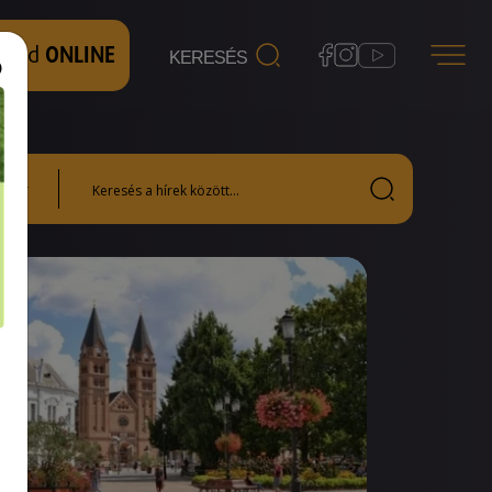
 nézd
ONLINE