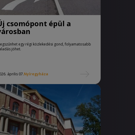
Új csomópont épül a
városban
egszűnhet egy régi közlekedési gond, folyamatosabb
aladás jöhet.
026. április 07.
Nyíregyháza