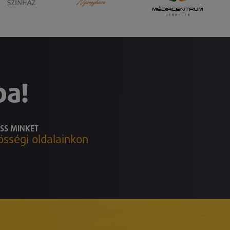
ba!
SS MINKET
össégi oldalainkon