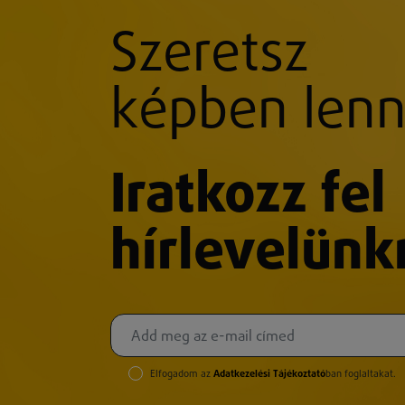
Szeretsz
képben lenn
Iratkozz fel
hírlevelünk
Elfogadom az
Adatkezelési Tájékoztató
ban foglaltakat.