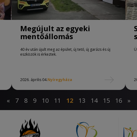
Megújult az egyeki
mentőállomás
40 év után újult meg az épület, új tető, új garázs és új
Ü
eszközök is érkeztek.
2026. április 04.
Nyíregyháza
2
«
7
8
9
10
11
12
13
14
15
16
»