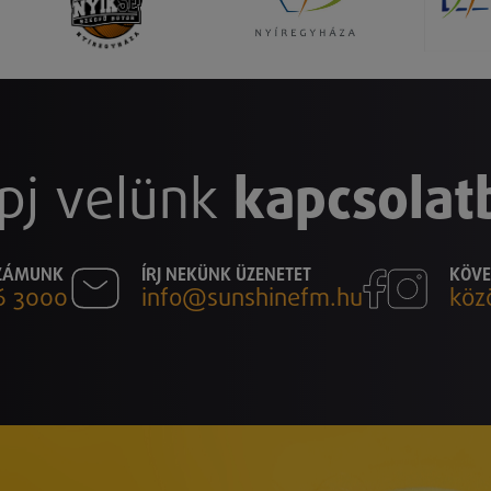
pj velünk
kapcsolat
SZÁMUNK
ÍRJ NEKÜNK ÜZENETET
KÖVE
6 3000
info@sunshinefm.hu
köz