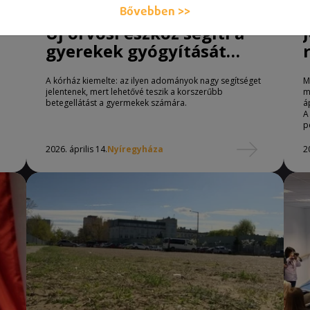
Bővebben >>
Új orvosi eszköz segíti a
gyerekek gyógyítását
Nyíregyházán
A kórház kiemelte: az ilyen adományok nagy segítséget
M
jelentenek, mert lehetővé teszik a korszerűbb
m
betegellátást a gyermekek számára.
á
A
p
2026. április 14.
Nyíregyháza
2