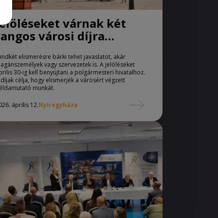
Jelöléseket várnak két
rangos városi díjra
Nyíregyházán
indkét elismerésre bárki tehet javaslatot, akár
agánszemélyek vagy szervezetek is. A jelöléseket
prilis 30-ig kell benyújtani a polgármesteri hivatalhoz.
 díjak célja, hogy elismerjék a városért végzett
éldamutató munkát.
026. április 12.
Nyíregyháza