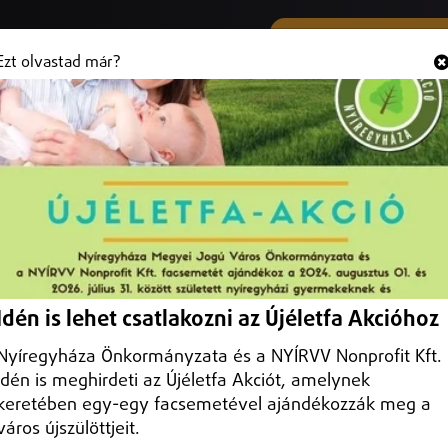
SMS ÉS VIBER SZÁMUNK
Hallgasd és
+36 (20) 316 3000
Ezt olvastad már?
Idén is lehet csatlakozni az Újéletfa Akcióhoz
Nyíregyháza Önkormányzata és a NYÍRVV Nonprofit Kft.
idén is meghirdeti az Újéletfa Akciót, amelynek
keretében egy-egy facsemetével ajándékozzák meg a
város újszülöttjeit.