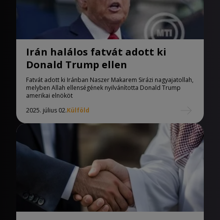
Irán halálos fatvát adott ki
Donald Trump ellen
Fatvát adott ki Iránban Naszer Makarem Sirázi nagyajatollah,
melyben Allah ellenségének nyilvánította Donald Trump
amerikai elnököt
2025. július 02.
Külföld