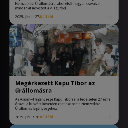
Nemzetközi Űrállomásra, ahol első magyar szavaival
mindenkit üdvözölt a világűrből.
2025. június 27.
Külföld
Megérkezett Kapu Tíbor az
űrállomásra
Az Axiom–4 legénysége Kapu Tiborral a fedélzetén 27 és fél
órával a kilövést követően csatlakozott a Nemzetközi
Űrállomás legénységéhez.
2025. június 26.
Külföld