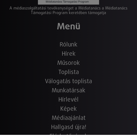
A médiaszolgáltatási tevékenységet a Médiatanács a Médiatanács
Támogatási Program keretében támogatja
Menü
Rólunk
Hírek
Műsorok
Toplista
Válogatás toplista
Munkatársak
Hírlevél
Képek
Médiaajánlat
Hallgasd újra!
Elérhetőségek