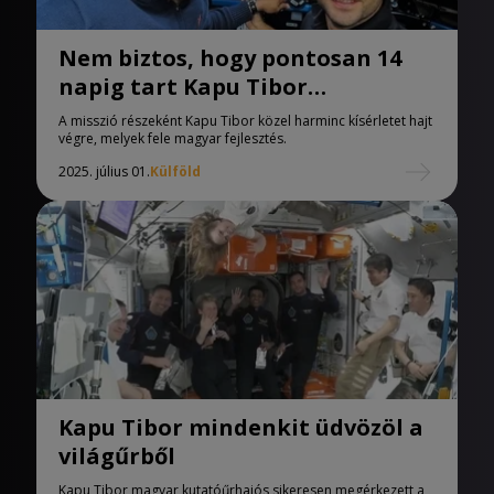
Nem biztos, hogy pontosan 14
napig tart Kapu Tibor
űrmissziója
A misszió részeként Kapu Tibor közel harminc kísérletet hajt
végre, melyek fele magyar fejlesztés.
2025. július 01.
Külföld
Kapu Tibor mindenkit üdvözöl a
világűrből
Kapu Tibor magyar kutatóűrhajós sikeresen megérkezett a