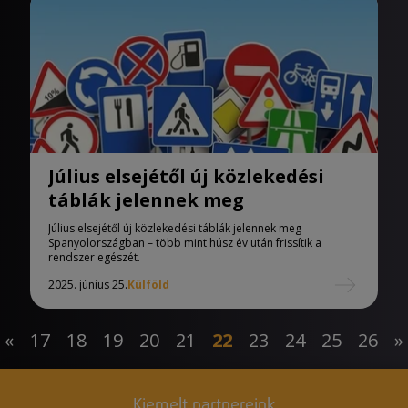
Július elsejétől új közlekedési
táblák jelennek meg
Július elsejétől új közlekedési táblák jelennek meg
Spanyolországban – több mint húsz év után frissítik a
rendszer egészét.
2025. június 25.
Külföld
«
17
18
19
20
21
22
23
24
25
26
»
Kiemelt partnereink