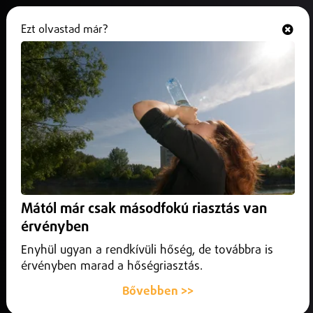
Ezt olvastad már?
Hallgasd és nézd
ONLINE
Külföld
Mától már csak másodfokú riasztás van
érvényben
Enyhül ugyan a rendkívüli hőség, de továbbra is
érvényben marad a hőségriasztás.
Bővebben >>