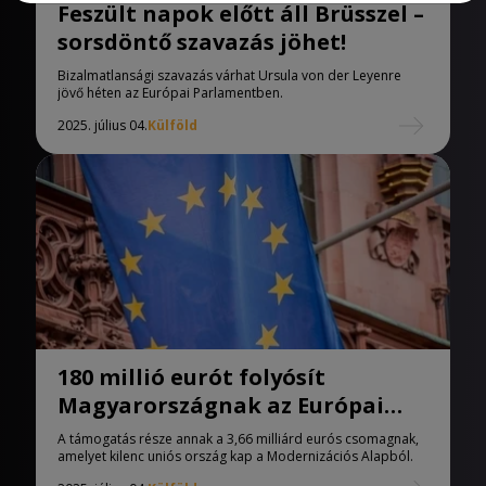
Feszült napok előtt áll Brüsszel –
sorsdöntő szavazás jöhet!
Bizalmatlansági szavazás várhat Ursula von der Leyenre
jövő héten az Európai Parlamentben.
2025. július 04.
Külföld
180 millió eurót folyósít
Magyarországnak az Európai
Bizottság.
A támogatás része annak a 3,66 milliárd eurós csomagnak,
amelyet kilenc uniós ország kap a Modernizációs Alapból.