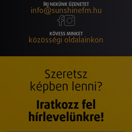
ÍRJ NEKÜNK ÜZENETET
info@sunshinefm.hu
KÖVESS MINKET
közösségi oldalainkon
Szeretsz
képben lenni?
Iratkozz fel
hírlevelünkre!