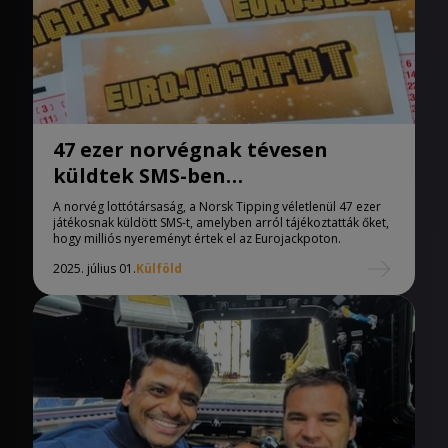
47 ezer norvégnak tévesen
küldtek SMS-ben
lottónyeremény-értesítést
A norvég lottótársaság, a Norsk Tipping véletlenül 47 ezer
játékosnak küldött SMS-t, amelyben arról tájékoztatták őket,
hogy milliós nyereményt értek el az Eurojackpoton.
2025. július 01.
Külföld