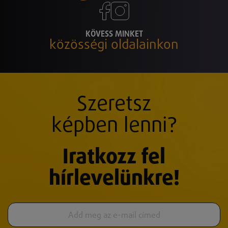
KÖVESS MINKET
közösségi oldalainkon
Szeretsz
képben lenni?
Iratkozz fel
hírlevelünkre!