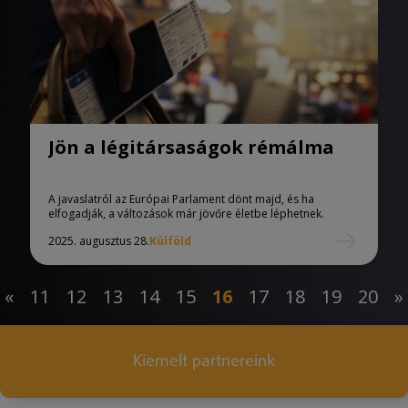
Jön a légitársaságok rémálma
A javaslatról az Európai Parlament dönt majd, és ha
elfogadják, a változások már jövőre életbe léphetnek.
2025. augusztus 28.
Külföld
«
11
12
13
14
15
16
17
18
19
20
»
Kiemelt partnereink