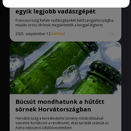
Lengyelország megkapja a világ
egyik legjobb vadászgépét
Franciaország Rafale vadászgépeket küld Lengyelországba,
miután orosz drónok megsértették a lengyel légteret.
2025. szeptember 12.
Külföld
Búcsút mondhatunk a hűtőtt
sörnek Horvátországban
Horvátország a kereskedelmi törvény módosításával
szeretné korlátozni a rendbontó, ittas turisták számát az
Adria népszerű üdülőövezeteiben.