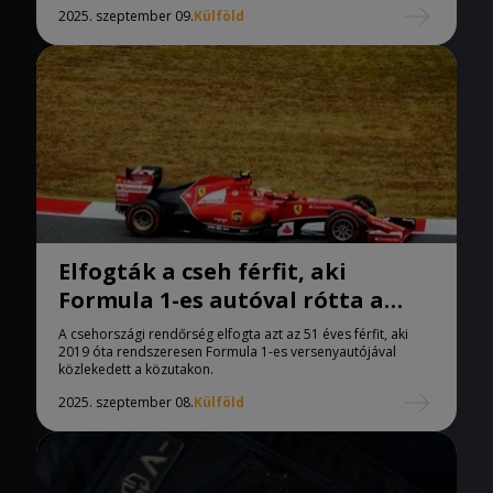
2025. szeptember 09.
Külföld
Elfogták a cseh férfit, aki
Formula 1-es autóval rótta a
közutakat
A csehországi rendőrség elfogta azt az 51 éves férfit, aki
2019 óta rendszeresen Formula 1-es versenyautójával
közlekedett a közutakon.
2025. szeptember 08.
Külföld