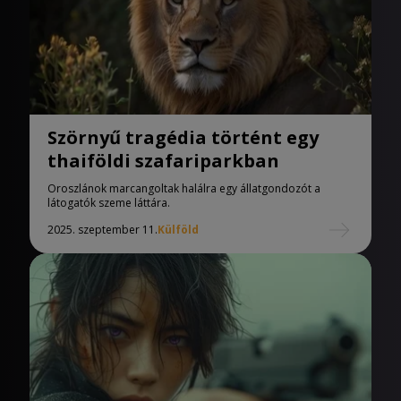
Szörnyű tragédia történt egy
thaiföldi szafariparkban
Oroszlánok marcangoltak halálra egy állatgondozót a
látogatók szeme láttára.
2025. szeptember 11.
Külföld