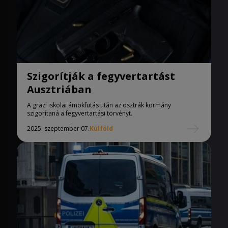
Szigorítják a fegyvertartást
Ausztriában
A grazi iskolai ámokfutás után az osztrák kormány
szigorítaná a fegyvertartási törvényt.
2025. szeptember 07.
Külföld