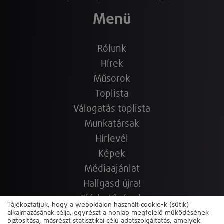
Menü
Rólunk
Hírek
Műsorok
Toplista
Válogatás toplista
Munkatársak
Hírlevél
Képek
Médiaajánlat
Hallgasd újra!
Elérhetőségek
Tájékoztatjuk, hogy a weboldalon használt cookie-k (sütik)
Copyright © 2022-2026 www.sunshine.hu.hu
Powered by
alkalmazásának célja, egyrészt a honlap megfelelő működésének
biztosítása, másrészt statisztikai célú adatszolgáltatás, amelyek