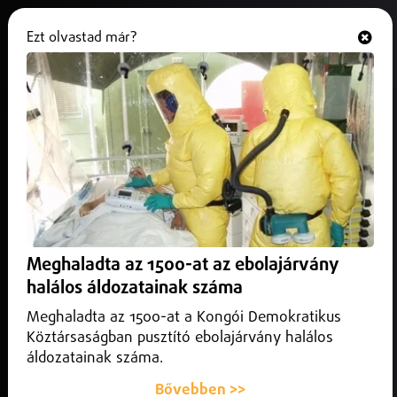
Ezt olvastad már?
Hallgasd és nézd
ONLINE
Külföld
Meghaladta az 1500-at az ebolajárvány
halálos áldozatainak száma
Meghaladta az 1500-at a Kongói Demokratikus
Köztársaságban pusztító ebolajárvány halálos
áldozatainak száma.
Bővebben >>