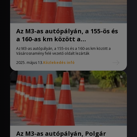
Az M3-as autópályán, a 155-ös és
a 160-as km között a
Vásárosnamény felé vezető
Az M3-as autópályán, a 155-ös és a 160-as km között a
oldalt lezárták
Vásárosnamény felé vezető oldalt lezárták
2025. május 13.
Közlekedés infó
Az M3-as autópályán, Polgár