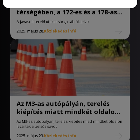
Az M3-as autópályán, Polgár
térségében, a 172-es és a 178-as
km között aszfaltoznak.
A javasolt terelő utakat sárga táblák jelzik.
2025. május 28.
Közlekedés infó
Az M3-as autópályán, terelés
kiépítés miatt mindkét oldalon
lezárták a belsős sávot
Az M3-as autópályán, terelés kiépítés miatt mindkét oldalon
lezárták a belsős sávot
2025. május 23.
Közlekedés infó