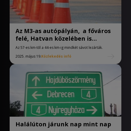
Az M3-as autópályán, a főváros
felé, Hatvan közelében is
aszfaltoznak.
Az 57-es km-től a 44-es km-ig mindkét sávot lezárták.
2025. május 19.
Közlekedés infó
Halálúton járunk nap mint nap