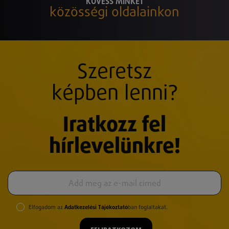
KÖVESS MINKET
közösségi oldalainkon
Szeretsz
képben lenni?
Iratkozz fel
hírlevelünkre!
Elfogadom az
Adatkezelési Tájékoztató
ban foglaltakat.