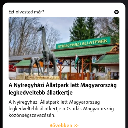
Ezt olvastad már?
Hallgasd és nézd
ONLINE
Közlekedés infó
A Nyíregyházi Állatpark lett Magyarország
legkedveltebb állatkertje
A Nyíregyházi Állatpark lett Magyarország
legkedveltebb állatkertje a Csodás Magyarország
közönségszavazásán.
Bővebben >>