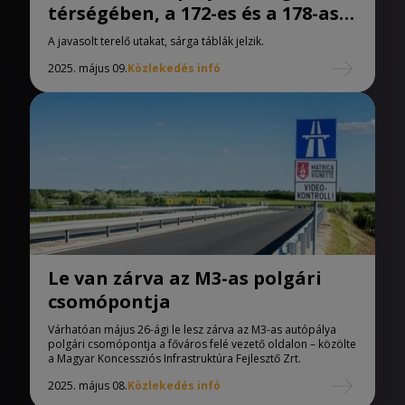
térségében, a 172-es és a 178-as
km között aszfaltozás
A javasolt terelő utakat, sárga táblák jelzik.
kezdődött.
2025. május 09.
Közlekedés infó
Le van zárva az M3-as polgári
csomópontja
Várhatóan május 26-ági le lesz zárva az M3-as autópálya
polgári csomópontja a főváros felé vezető oldalon – közölte
a Magyar Koncessziós Infrastruktúra Fejlesztő Zrt.
2025. május 08.
Közlekedés infó