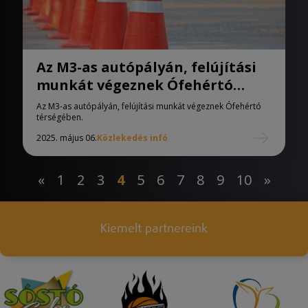
Az M3-as autópályán, felújítási
munkát végeznek Ófehértó
térségében.
Az M3-as autópályán, felújítási munkát végeznek Ófehértó
térségében.
2025. május 06.
Közlekedés infó
«
1
2
3
4
5
6
7
8
9
10
»
Kiemelt partnereink