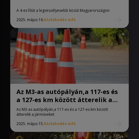
A 4-es főút a legveszélyesebb közút Magyarországon
2025. május 16.
Közlekedés infó
Az M3-as autópályán,a 117-es és
a 127-es km között átterelik a
járműveket
Az M3-as autópályán,a 117-es és a 127-es km között
átterelik a járműveket
2025. május 15.
Közlekedés infó