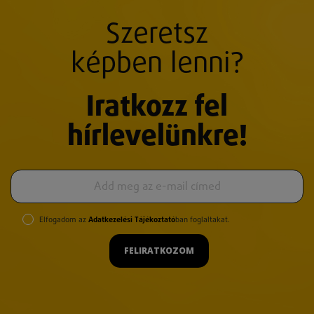
Szeretsz
képben lenni?
Iratkozz fel
hírlevelünkre!
Elfogadom az
Adatkezelési Tájékoztató
ban foglaltakat.
FELIRATKOZOM