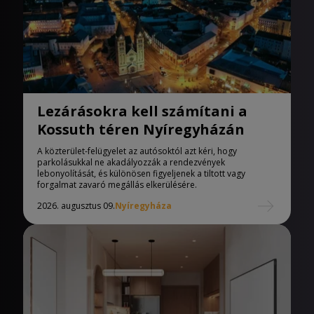
Lezárásokra kell számítani a
Kossuth téren Nyíregyházán
A közterület-felügyelet az autósoktól azt kéri, hogy
parkolásukkal ne akadályozzák a rendezvények
lebonyolítását, és különösen figyeljenek a tiltott vagy
forgalmat zavaró megállás elkerülésére.
2026. augusztus 09.
Nyíregyháza