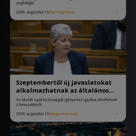
segítségét.
2026. augusztus 10.
Nyíregyháza
Szeptembertől új javaslatokat
alkalmazhatnak az általános
iskolák
Az iskolák saját közösségük igényeihez igazítva dönthetnek
a bevezetésről.
2026. augusztus 10.
Magyarország