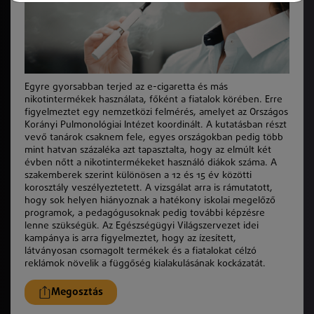
Egyre gyorsabban terjed az e-cigaretta és más
nikotintermékek használata, főként a fiatalok körében. Erre
figyelmeztet egy nemzetközi felmérés, amelyet az Országos
Korányi Pulmonológiai Intézet koordinált. A kutatásban részt
vevő tanárok csaknem fele, egyes országokban pedig több
mint hatvan százaléka azt tapasztalta, hogy az elmúlt két
évben nőtt a nikotintermékeket használó diákok szá
ma
. A
szakemberek szerint
k
ülönösen a 12 és 15 év
k
özötti
korosztály veszélyeztetett. A vizsgálat arra is rámutatott,
hogy sok helyen hiányoznak a hatékony iskolai megelőző
programok, a pedagógusoknak pedig további
k
épzésre
lenne szükségü
k
. Az Egészségügyi Világszervezet idei
kampánya is arra figyelmeztet, hogy az ízesített,
látványosan csomagolt termékek és a fiatalokat célzó
reklámok növelik a függőség kialakulásának kockázatát.
Megosztás