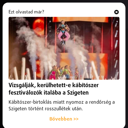
Ezt olvastad már?
Hallgasd és nézd
ONLINE
Gyorsan terjed az e-cigaretta a
fiatalok körében
2026. június 02.
Magyarország
Az Egészségügyi Világszervezet idei kampánya is arra
figyelmeztet, hogy az ízesített, látványosan csomagolt
Vizsgálják, kerülhetett-e kábítószer
termékek és a fiatalokat célzó reklámok növelik a
függőség kialakulásának kockázatát.
fesztiválozók italába a Szigeten
Kábítószer-birtoklás miatt nyomoz a rendőrség a
Szigeten történt rosszullétek után.
Bővebben >>