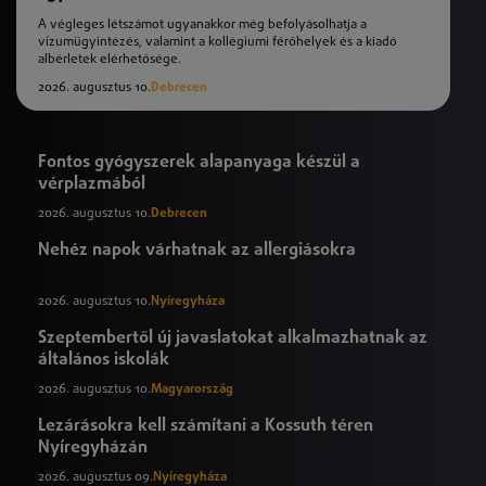
A végleges létszámot ugyanakkor még befolyásolhatja a
vízumügyintézés, valamint a kollégiumi férőhelyek és a kiadó
albérletek elérhetősége.
2026. augusztus 10.
Debrecen
Fontos gyógyszerek alapanyaga készül a
vérplazmából
2026. augusztus 10.
Debrecen
Nehéz napok várhatnak az allergiásokra
2026. augusztus 10.
Nyíregyháza
Szeptembertől új javaslatokat alkalmazhatnak az
általános iskolák
2026. augusztus 10.
Magyarország
Lezárásokra kell számítani a Kossuth téren
Nyíregyházán
2026. augusztus 09.
Nyíregyháza