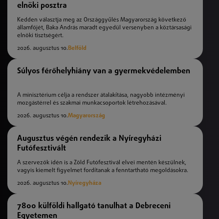
elnöki posztra
Kedden választja meg az Országgyűlés Magyarország következő
államfőjét, Baka András maradt egyedül versenyben a köztársasági
elnöki tisztségért.
2026. augusztus 10.
Belföld
Súlyos férőhelyhiány van a gyermekvédelemben
A minisztérium célja a rendszer átalakítása, nagyobb intézményi
mozgástérrel és szakmai munkacsoportok létrehozásával.
2026. augusztus 10.
Magyarország
Augusztus végén rendezik a Nyíregyházi
Futófesztivált
A szervezők idén is a Zöld Futófesztivál elvei mentén készülnek,
vagyis kiemelt figyelmet fordítanak a fenntartható megoldásokra.
2026. augusztus 10.
Nyíregyháza
7800 külföldi hallgató tanulhat a Debreceni
Egyetemen