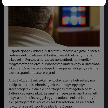
A sportrajongók mindig is szerettek meccsekre járni, hiszen a
kedvencünk buzdításánál fantasztikusabb élményt nehéz
elképzelni. Persze, a helyzetet nehezítheti, ha mondjuk
Magyarországon élve a Manchester United vagy a Barcelona
a kedvencünk, hiszen eléggé költséges és időigényes lenne
ezen csapatok meccsére eljárni.
A tévéközvetítések sokat javítottak ezen a helyzeten, ma
pedig már arra is lehetőségünk van, hogy egy-egy
szerencsejáték-oldal
élő sportfogadás
részlegében nézzük
élőben kedvenceinket. Ez azért is nagyszerű, mert amellett,
hogy a baráti társasággal együtt tudunk leülni a képernyő
elé, pattogatott kukorica és sör kíséretében, az élvezetet
fokozhatja az élő sportfogadás lehetősége.