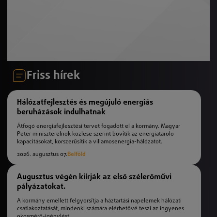
Friss hírek
Hálózatfejlesztés és megújuló energiás
beruházások indulhatnak
Átfogó energiafejlesztési tervet fogadott el a kormány. Magyar
Péter miniszterelnök közlése szerint bővítik az energiatároló
kapacitásokat, korszerűsítik a villamosenergia-hálózatot.
2026. augusztus 07.
Belföld
Augusztus végén kiírják az első szélerőművi
pályázatokat.
A kormány emellett felgyorsítja a háztartási napelemek hálózati
csatlakoztatását, mindenki számára elérhetővé teszi az ingyenes
okosmérő-igénylést.