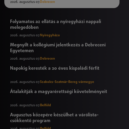
2026. augusztus 07.
Debrecen
Folyamatos az ellátás a nyíregyházi nappali
melegedőben
2026. augusztus 07.
Nyíregyháza
Megnyílt a kollégiumi jelentkezés a Debreceni
Egyetemen
2026. augusztus 07.
Debrecen
Napokig keresték a 20 éves kispaládi férfit
2026. augusztus 07.
Szabolcs-Szatmár-Bereg vármegye
Átalakítják a magyarérettségi követelményeit
2026. augusztus 07.
Belföld
Augusztus közepére készülhet a várólista-
csökkentő program
2026. augusztus 07.
Belföld