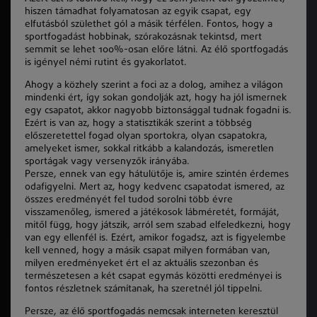
hiszen támadhat folyamatosan az egyik csapat, egy
elfutásból születhet gól a másik térfélen. Fontos, hogy a
sportfogadást hobbinak, szórakozásnak tekintsd, mert
semmit se lehet 100%-osan előre látni. Az élő sportfogadás
is igényel némi rutint és gyakorlatot.
Ahogy a közhely szerint a foci az a dolog, amihez a világon
mindenki ért, így sokan gondolják azt, hogy ha jól ismernek
egy csapatot, akkor nagyobb biztonsággal tudnak fogadni is.
Ezért is van az, hogy a statisztikák szerint a többség
előszeretettel fogad olyan sportokra, olyan csapatokra,
amelyeket ismer, sokkal ritkább a kalandozás, ismeretlen
sportágak vagy versenyzők irányába.
Persze, ennek van egy hátulütője is, amire szintén érdemes
odafigyelni. Mert az, hogy kedvenc csapatodat ismered, az
összes eredményét fel tudod sorolni több évre
visszamenőleg, ismered a játékosok lábméretét, formáját,
mitől függ, hogy játszik, arról sem szabad elfeledkezni, hogy
van egy ellenfél is. Ezért, amikor fogadsz, azt is figyelembe
kell venned, hogy a másik csapat milyen formában van,
milyen eredményeket ért el az aktuális szezonban és
természetesen a két csapat egymás közötti eredményei is
fontos részletnek számítanak, ha szeretnél jól tippelni.
Persze, az élő sportfogadás nemcsak interneten keresztül