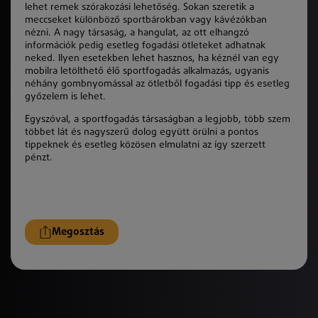
lehet remek szórakozási lehetőség. Sokan szeretik a
meccseket különböző sportbárokban vagy kávézókban
nézni. A nagy társaság, a hangulat, az ott elhangzó
információk pedig esetleg fogadási ötleteket adhatnak
neked. Ilyen esetekben lehet hasznos, ha kéznél van egy
mobilra letölthető élő sportfogadás alkalmazás, ugyanis
néhány gombnyomással az ötletből fogadási tipp és esetleg
győzelem is lehet.
Egyszóval, a sportfogadás társaságban a legjobb, több szem
többet lát és nagyszerű dolog együtt örülni a pontos
tippeknek és esetleg közösen elmulatni az így szerzett
pénzt.
Megosztás