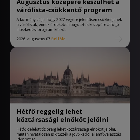
Augusztus közepére készülhet a
várólista-csökkentő program
A kormány célja, hogy 2027 végére jelentősen csökkenjenek
a várólisták, ennek érdekében augusztus közepére átfogó
intézkedési program készül.
2026. augusztus 07.
Belföld
Hétfő reggelig lehet
köztársasági elnököt jelölni
Hétfő délelőtt tíz óráig lehet köztársasági elnököt jelölni,
miután hivatalosan is kitűzték a jövő keddi államfőválasztás
időpontját.