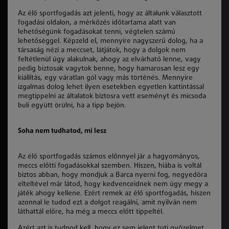
Az élő sportfogadás azt jelenti, hogy az általunk választott
fogadási oldalon, a mérkőzés időtartama alatt van
lehetőségünk fogadásokat tenni, végtelen számú
lehetőséggel. Képzeld el, mennyire nagyszerű dolog, ha a
társaság nézi a meccset, látjátok, hogy a dolgok nem
feltétlenül úgy alakulnak, ahogy az elvárható lenne, vagy
pedig biztosak vagytok benne, hogy hamarosan lesz egy
kiállítás, egy váratlan gól vagy más történés. Mennyire
izgalmas dolog lehet ilyen esetekben egyetlen kattintással
megtippelni az általatok biztosra vett eseményt és micsoda
buli együtt örülni, ha a tipp bejön.
Soha nem tudhatod, mi lesz
Az élő sportfogadás számos előnnyel jár a hagyományos,
meccs előtti fogadásokkal szemben. Hiszen, hiába is voltál
biztos abban, hogy mondjuk a Barca nyerni fog, negyedóra
elteltével már látod, hogy kedvenceidnek nem úgy megy a
játék ahogy kellene. Ezért remek az élő sportfogadás, hiszen
azonnal le tudod ezt a dolgot reagálni, amit nyilván nem
láthattál előre, ha még a meccs előtt tippeltél.
Azért azt is tudnod kell, hogy ez sem jelent tuti győzelmet,