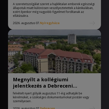
melegedőben
A szeretetszolgálat szerint a hajléktalan emberek egészségi
állapotuk miatt különösen veszélyeztetettek a kánikulában,
ezért ilyenkor még nagyobb figyelmet fordítanak az
ellátásukra.
2026. augusztus 07.
Nyíregyháza
Megnyílt a kollégiumi
jelentkezés a Debreceni
Egyetemen
felvételt nyert gólyák augusztus 11-éig adhatják be
kérelmüket, a szükséges dokumentumokat postán vagy
személyesen .
2026. augusztus 07.
Debrecen