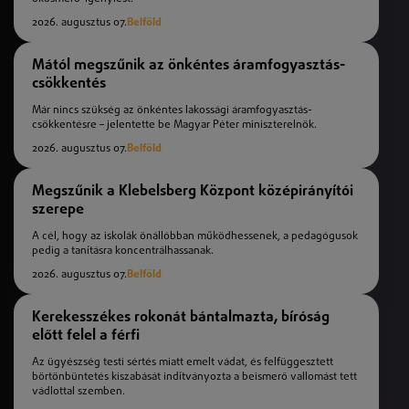
2026. augusztus 07.
Belföld
Mától megszűnik az önkéntes áramfogyasztás-
csökkentés
Már nincs szükség az önkéntes lakossági áramfogyasztás-
csökkentésre – jelentette be Magyar Péter miniszterelnök.
2026. augusztus 07.
Belföld
Megszűnik a Klebelsberg Központ középirányítói
szerepe
A cél, hogy az iskolák önállóbban működhessenek, a pedagógusok
pedig a tanításra koncentrálhassanak.
2026. augusztus 07.
Belföld
Kerekesszékes rokonát bántalmazta, bíróság
előtt felel a férfi
Az ügyészség testi sértés miatt emelt vádat, és felfüggesztett
börtönbüntetés kiszabását indítványozta a beismerő vallomást tett
vádlottal szemben.