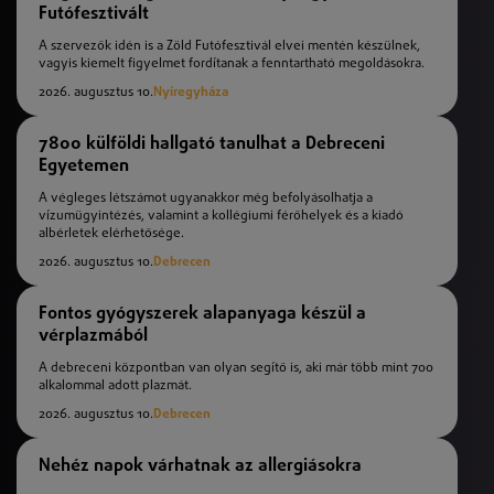
Futófesztivált
A szervezők idén is a Zöld Futófesztivál elvei mentén készülnek,
vagyis kiemelt figyelmet fordítanak a fenntartható megoldásokra.
2026. augusztus 10.
Nyíregyháza
7800 külföldi hallgató tanulhat a Debreceni
Egyetemen
A végleges létszámot ugyanakkor még befolyásolhatja a
vízumügyintézés, valamint a kollégiumi férőhelyek és a kiadó
albérletek elérhetősége.
2026. augusztus 10.
Debrecen
Fontos gyógyszerek alapanyaga készül a
vérplazmából
A debreceni központban van olyan segítő is, aki már több mint 700
alkalommal adott plazmát.
2026. augusztus 10.
Debrecen
Nehéz napok várhatnak az allergiásokra