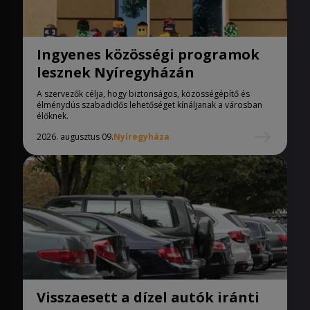
Ingyenes közösségi programok
lesznek Nyíregyházán
A szervezők célja, hogy biztonságos, közösségépítő és
élménydús szabadidős lehetőséget kínáljanak a városban
élőknek.
2026. augusztus 09.
Nyíregyháza
Visszaesett a dízel autók iránti