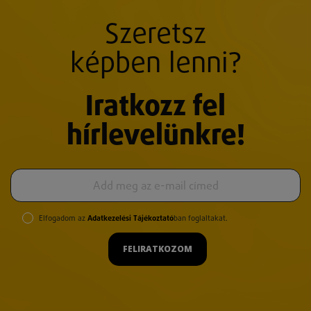
Szeretsz
képben lenni?
Iratkozz fel
hírlevelünkre!
Elfogadom az
Adatkezelési Tájékoztató
ban foglaltakat.
FELIRATKOZOM