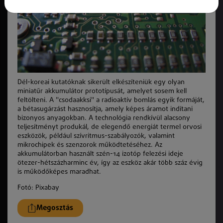
Dél-koreai kutatóknak sikerült elkészíteniük egy olyan
miniatűr akkumulátor prototípusát, amelyet sosem kell
feltölteni. A "csodaakksi" a radioaktív bomlás egyik formáját,
a bétasugárzást hasznosítja, amely képes áramot indítani
bizonyos anyagokban. A technológia rendkívül alacsony
teljesítményt produkál, de elegendő energiát termel orvosi
eszközök, például szívritmus-szabályozók, valamint
mikrochipek és szenzorok működtetéséhez. Az
akkumulátorban használt szén-14 izotóp felezési ideje
ötezer-hétszázharminc év, így az eszköz akár több száz évig
is működőképes maradhat.
Fotó: Pixabay
Megosztás