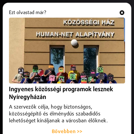
Ezt olvastad már?
Hallgasd és nézd
ONLINE
Elkészült az az akkumulátor, amit
sohasem kell feltölteni
2025. augusztus 14.
Külföld
Dél-koreai kutatóknak sikerült elkészíteniük egy olyan
miniatűr akkumulátor prototípusát, amelyet sosem kell
Ingyenes közösségi programok lesznek
feltölteni.
Nyíregyházán
A szervezők célja, hogy biztonságos,
közösségépítő és élménydús szabadidős
lehetőséget kínáljanak a városban élőknek.
Bővebben >>