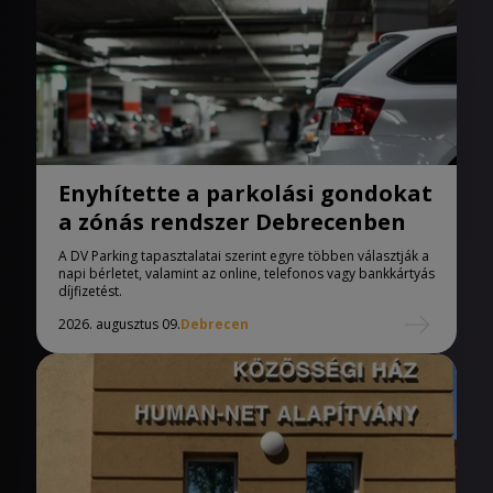
Enyhítette a parkolási gondokat
a zónás rendszer Debrecenben
A DV Parking tapasztalatai szerint egyre többen választják a
napi bérletet, valamint az online, telefonos vagy bankkártyás
díjfizetést.
2026. augusztus 09.
Debrecen