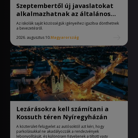
Szeptembertől új javaslatokat
alkalmazhatnak az általános
iskolák
Az iskolák saját közösségük igényeihez igazítva dönthetnek
a bevezetésről.
2026. augusztus 10.
Magyarország
Lezárásokra kell számítani a
Kossuth téren Nyíregyházán
A közterület-felügyelet az autósoktól azt kéri, hogy
parkolásukkal ne akadályozzák a rendezvények
lebonyolítását, és különösen figyeljenek a tiltott vagy