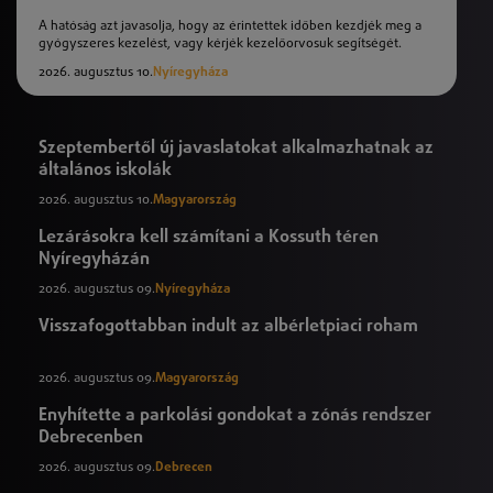
A hatóság azt javasolja, hogy az érintettek időben kezdjék meg a
gyógyszeres kezelést, vagy kérjék kezelőorvosuk segítségét.
2026. augusztus 10.
Nyíregyháza
Szeptembertől új javaslatokat alkalmazhatnak az
általános iskolák
2026. augusztus 10.
Magyarország
Lezárásokra kell számítani a Kossuth téren
Nyíregyházán
2026. augusztus 09.
Nyíregyháza
Visszafogottabban indult az albérletpiaci roham
2026. augusztus 09.
Magyarország
Enyhítette a parkolási gondokat a zónás rendszer
Debrecenben
2026. augusztus 09.
Debrecen