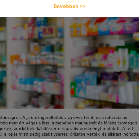
Bővebben >>
onsági őr. A járőrök igazoltatták a 23 éves férfit, és a ruházatát is
el még nem ért véget a lista: a zsebében marihuánát és fóliába csomagolt
geztek, ami kétféle kábítószerre is pozitív eredményt mutatott. A férfit
i, a lopás miatt pedig szabálysértési őrizetbe vették, és eljárást indított