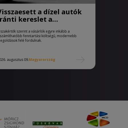
Visszaesett a dízel autók
iránti kereslet a
használtautó-piacon
 szakértők szerint a vásárlók egyre inkább a
iszámíthatóbb fenntartási költségű, modernebb
egoldások felé fordulnak.
026. augusztus 09.
Magyarország