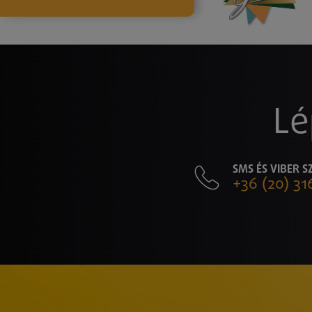
Lé
SMS ÉS VIBER 
+36 (20) 31