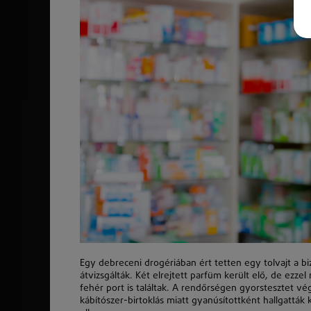
Egy debreceni drogériában ért tetten egy tolvajt a bizt
átvizsgálták. Két elrejtett parfüm került elő, de ezz
fehér port is találtak. A rendőrségen gyorstesztet vé
kábítószer-birtoklás miatt gyanúsítottként hallgatták k