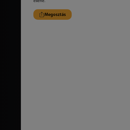
ellene.
Megosztás