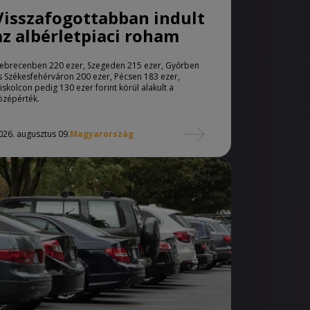
Visszafogottabban indult
az albérletpiaci roham
ebrecenben 220 ezer, Szegeden 215 ezer, Győrben
s Székesfehérváron 200 ezer, Pécsen 183 ezer,
iskolcon pedig 130 ezer forint körül alakult a
özépérték.
026. augusztus 09.
Magyarország