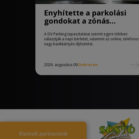
Enyhítette a parkolási
gondokat a zónás
rendszer Debrecenben
A DV Parking tapasztalatai szerint egyre többen
választják a napi bérletet, valamint az online, telefono
vagy bankkártyás díjfizetést.
2026. augusztus 09.
Debrecen
Kiemelt partnereink