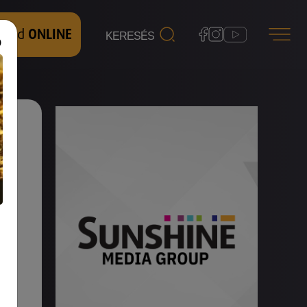
 nézd
ONLINE