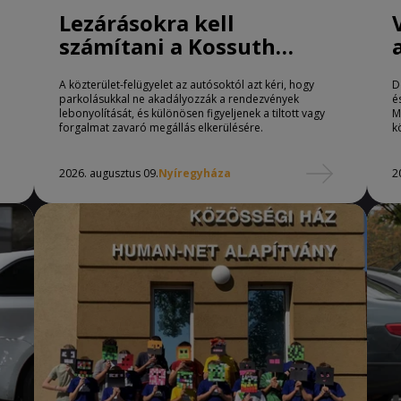
Lezárásokra kell
számítani a Kossuth
téren Nyíregyházán
A közterület-felügyelet az autósoktól azt kéri, hogy
D
parkolásukkal ne akadályozzák a rendezvények
é
lebonyolítását, és különösen figyeljenek a tiltott vagy
M
forgalmat zavaró megállás elkerülésére.
k
2026. augusztus 09.
Nyíregyháza
2