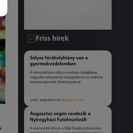
Friss hírek
Súlyos férőhelyhiány van a
gyermekvédelemben
A minisztérium célja a rendszer átalakítása,
nagyobb intézményi mozgástérrel és szakmai
munkacsoportok létrehozásával.
2026. augusztus 10.
Magyarország
Augusztus végén rendezik a
Nyíregyházi Futófesztivált
ak
A szervezők idén is a Zöld Futófesztivál elvei