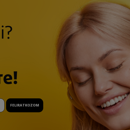
i?
re!
FELIRATKOZOM