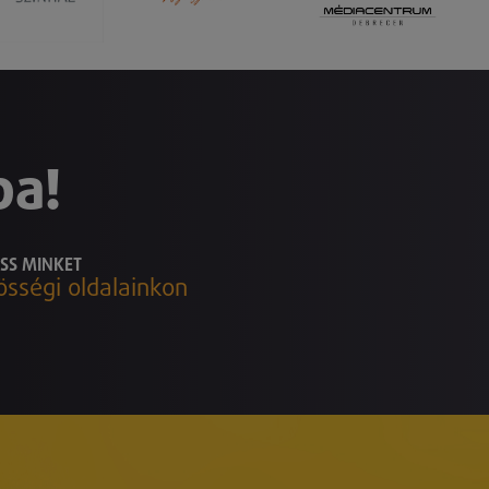
ba!
SS MINKET
össégi oldalainkon