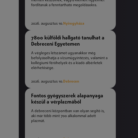
mentén készülnek, vagyis kiemelt figyelmet
fordítanak a fenntartható megoldásokra.
2026. augusztus 10.
Nyíregyháza
7800 külföldi hallgató tanulhat a
Debreceni Egyetemen
A végleges létszámot ugyanakkor még
befolyásolhatja a vízumügyintézés, valamint a
kollégiumi férőhelyek és a kiadó albérletek
elérhetősége.
2026. augusztus 10.
Debrecen
Fontos gyógyszerek alapanyaga
készül a vérplazmából
A debreceni központban van olyan segítő is,
aki már több mint 700 alkalommal adott
plazmát.