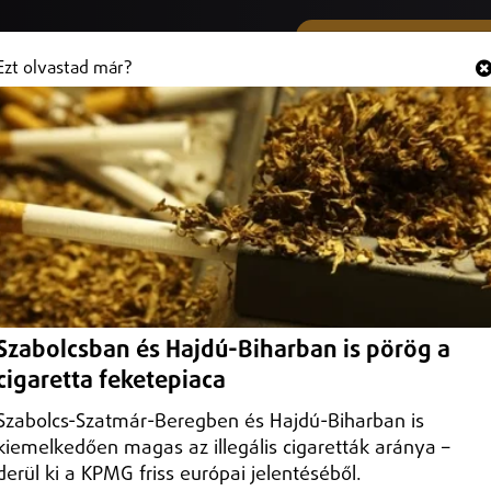
SMS ÉS VIBER SZÁMUNK
Hallgasd és
+36 (20) 316 3000
Ezt olvastad már?
ért tetten egy tolvajt a biztonsági
 is átvizsgálták
Szabolcsban és Hajdú-Biharban is pörög a
cigaretta feketepiaca
Szabolcs-Szatmár-Beregben és Hajdú-Biharban is
kiemelkedően magas az illegális cigaretták aránya –
derül ki a KPMG friss európai jelentéséből.