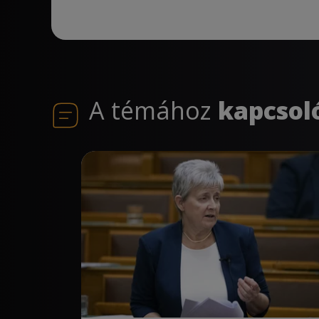
A témához
kapcsol