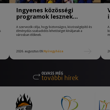
Ingyenes közösségi
programok lesznek
Nyíregyházán
A szervezők célja, hogy biztonságos, közösségépítő és
A
s
élménydús szabadidős lehetőséget kínáljanak a
k
városban élőknek.
m
2026. augusztus 09.
Nyíregyháza
2
OLVASS MÉG
további hírek