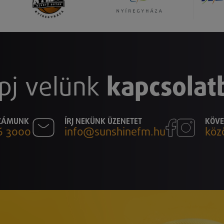
pj velünk
kapcsolat
SZÁMUNK
ÍRJ NEKÜNK ÜZENETET
KÖVE
6 3000
info@sunshinefm.hu
köz