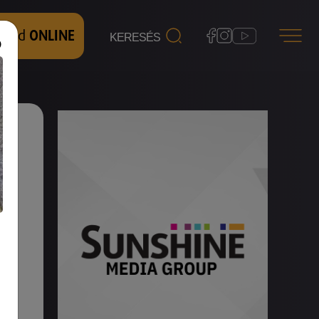
 nézd
ONLINE