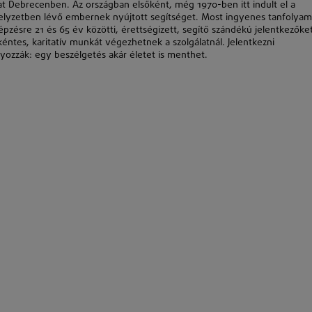
at Debrecenben. Az országban elsőként, még 1970-ben itt indult el a
ishelyzetben lévő embernek nyújtott segítséget. Most ingyenes tanfolya
pzésre 21 és 65 év közötti, érettségizett, segítő szándékú jelentkezőke
ntes, karitatív munkát végezhetnek a szolgálatnál. Jelentkezni
lyozzák: egy beszélgetés akár életet is menthet.