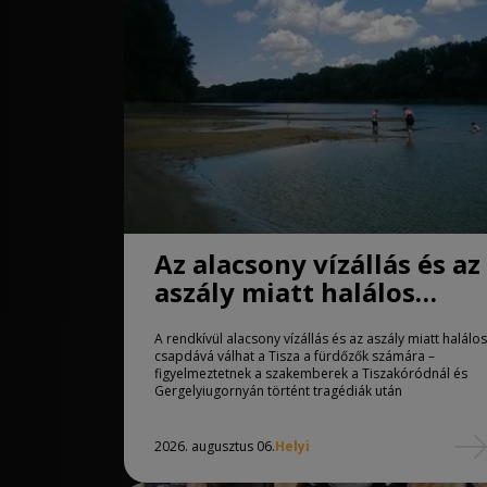
Az alacsony vízállás és az
aszály miatt halálos
csapdává válhat a Tisza
A rendkívül alacsony vízállás és az aszály miatt halálos
csapdává válhat a Tisza a fürdőzők számára –
figyelmeztetnek a szakemberek a Tiszakóródnál és
Gergelyiugornyán történt tragédiák után
2026. augusztus 06.
Helyi