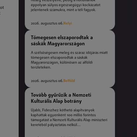
hőség veszélyeire, pedig a hőhullámok
éppolyan súlyos egészségügyi kockázatot
mot
jelentenek számukra, mint a téli fagyok.
t
2026. augusztus 06.
Helyi
Tömegesen elszaporodtak a
sáskák Magyarországon
A szélsőségesen meleg és száraz időjárás miatt
tömegesen elszaporodtak a sáskák
Magyarországon, különösen az alföldi
területeken.
2026. augusztus 06.
Belföld
Tovább gyűrűzik a Nemzeti
Kulturális Alap botrány
Újabb, Fideszhez köthető alapítványok
kaphattak egyenként 100 millió forintos
támogatást a Nemzeti Kulturális Alap miniszteri
keretéből pályáztatás nélkül....