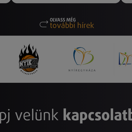
OLVASS MÉG
további hírek
pj velünk
kapcsolat