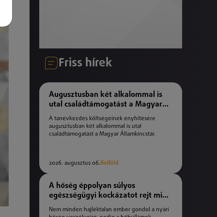
Friss hírek
Augusztusban két alkalommal is
utal családtámogatást a Magyar
Államkincstár
A tanévkezdés költségeinek enyhítésére
augusztusban két alkalommal is utal
családtámogatást a Magyar Államkincstár.
2026. augusztus 06.
Belföld
A hőség éppolyan súlyos
egészségügyi kockázatot rejt mint
a téli fagyok
Nem minden hajléktalan ember gondol a nyári