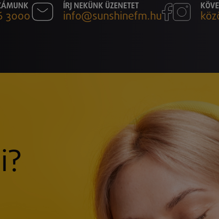
SZÁMUNK
ÍRJ NEKÜNK ÜZENETET
KÖVE
6 3000
info@sunshinefm.hu
köz
i?