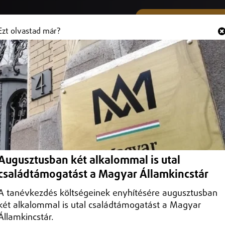
SMS ÉS VIBER SZÁMUNK
Hallgasd és
+36 (20) 316 3000
Ezt olvastad már?
 az életmentő lelki segítőket
lat Debrecenben. Az országban elsőként, még 1970-ben itt indult el a
ishelyzetben lévő embernek nyújtott segítséget.
Augusztusban két alkalommal is utal
családtámogatást a Magyar Államkincstár
A tanévkezdés költségeinek enyhítésére augusztusban
két alkalommal is utal családtámogatást a Magyar
Államkincstár.