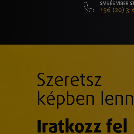
SMS ÉS VIBER 
+36 (20) 31
Szeretsz
képben lenn
Iratkozz fel