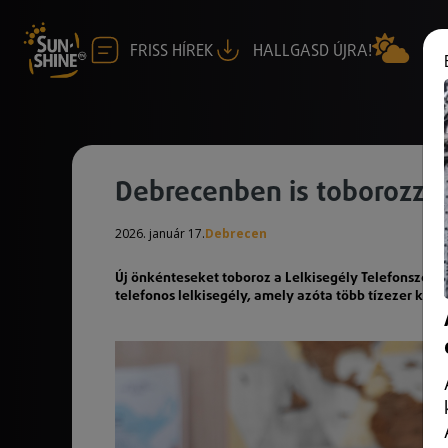
FRISS HÍREK
HALLGASD ÚJRA!
Debrecenben is toborozzák
2026. január 17.
Debrecen
Új önkénteseket toboroz a Lelkisegély Telefonszolgá
telefonos lelkisegély, amely azóta több tízezer kríz