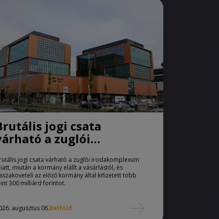
Brutális jogi csata
várható a zuglói
irodakomplexum miatt
rutális jogi csata várható a zuglói irodakomplexum
iatt, miután a kormány elállt a vásárlástól, és
isszaköveteli az előző kormány által kifizetett több
int 300 milliárd forintot.
026. augusztus 06.
Belföld