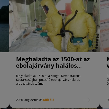
Meghaladta az 1500-at az
ebolajárvány halálos
áldozatainak száma
Meghaladta az 1500-at a Kongói Demokratikus
B
Köztársaságban pusztító ebolajárvány halálos
á
áldozatainak száma.
O
2026. augusztus 06.
Külföld
2