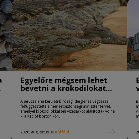
a
Egyelőre mégsem lehet
bevetni a krokodilokat
börtönőrként Izraelben
A jeruzsálemi kerületi bíróság ideiglenes végzéssel
B
felfüggesztette a nemzetbiztonsági miniszter tervét,
m
amellyel krokodilokkal teli vizesárkot alakítottak volna
v
ki a Keciot börtön körül.
m
2026. augusztus 06.
Külföld
2