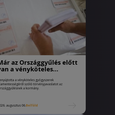
Már az Országgyűlés előtt
van a vényköteles
gyógyszerek
enyújtotta a vényköteles gyógyszerek
áfamentességéről szóló
famentességéről szóló törvényjavaslatot az
törvényjavaslat
rszággyűlésnek a kormány.
026. augusztus 06.
Belföld