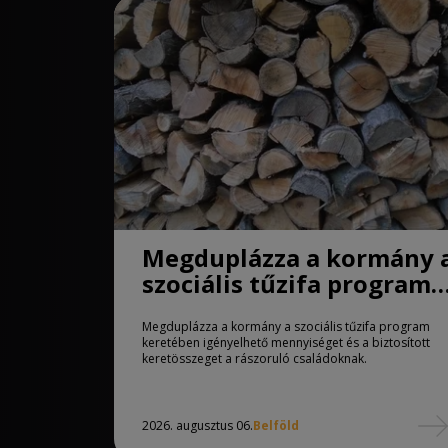
Megduplázza a kormány 
szociális tűzifa program
keretében igényelhető
Megduplázza a kormány a szociális tűzifa program
mennyiséget
keretében igényelhető mennyiséget és a biztosított
keretösszeget a rászoruló családoknak.
2026. augusztus 06.
Belföld