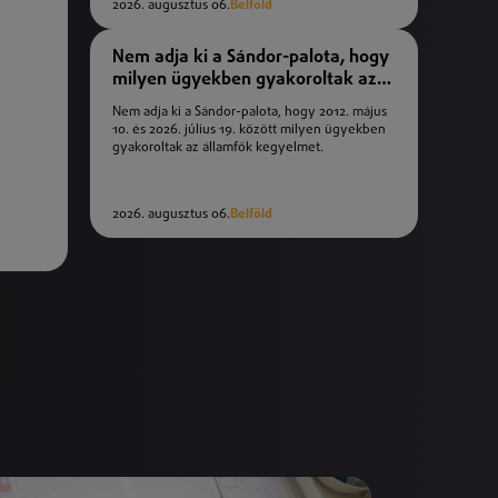
2026. augusztus 06.
Belföld
Nem adja ki a Sándor-palota, hogy
milyen ügyekben gyakoroltak az
államfők kegyelmet
Nem adja ki a Sándor-palota, hogy 2012. május
10. és 2026. július 19. között milyen ügyekben
gyakoroltak az államfők kegyelmet.
2026. augusztus 06.
Belföld