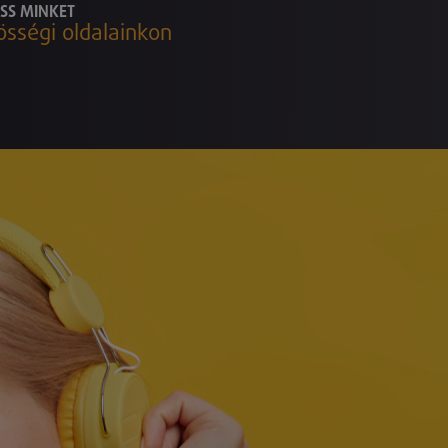
SS MINKET
össégi oldalainkon