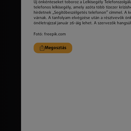
Új önkénteseket toboroz a Lelkisegély Telefonszolgál
telefonos lelkisegély, amely azóta több tízezer kríz
hirdetnek „Segítőbeszélgetés telefonon” címmel. A ké
várnak. A tanfolyam elvégzése után a résztvevők önké
önéletrajzzal január 26-áig lehet. A szervezők hangsú
Fotó: freepik.com
Megosztás