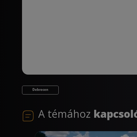
Debrecen
A témához
kapcsol