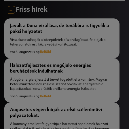
Friss hírek
Javult a Duna vízállása, de továbbra is figyelik a
paksi helyzetet
Visszakapcsolhatják a középületek díszkivilágítását, feloldják a
tehervonatok esti közlekedési korlátozását.
2026. augusztus 07.
Belföld
Hálózatfejlesztés és megújuló energiás
beruházások indulhatnak
Átfogó energiafejlesztési tervet fogadott el a kormány. Magyar
Péter miniszterelnök közlése szerint bővítik az energiatároló
kapacitásokat, korszerűsítik a villamosenergia-hálózatot.
2026. augusztus 07.
Belföld
Augusztus végén kiírják az első szélerőművi
pályázatokat.
A kormány emellett felgyorsítja a háztartási napelemek hálózati
csatlakoztatását, mindenki számára elérhetővé teszi az ingyenes