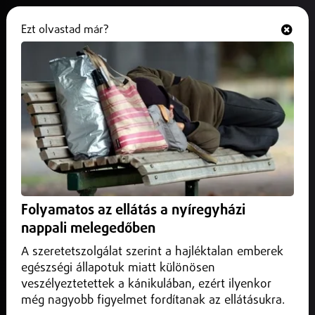
Ezt olvastad már?
Hallgasd és nézd
ONLINE
A láthatósági mellény hiánya
komoly pénzbírságot jelenthet
2025. július 13.
Külföld
A fényvisszaverő mellény használata nemcsak szabály,
hanem életmentő eszköz is.
Folyamatos az ellátás a nyíregyházi
nappali melegedőben
A szeretetszolgálat szerint a hajléktalan emberek
egészségi állapotuk miatt különösen
veszélyeztetettek a kánikulában, ezért ilyenkor
még nagyobb figyelmet fordítanak az ellátásukra.