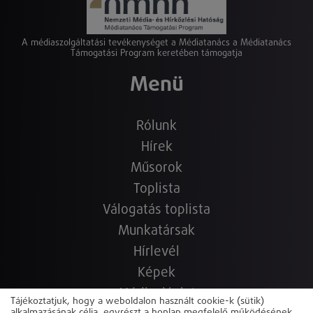
A médiaszolgáltatási tevékenységet a Médiatanács a Médiatanács
Támogatási Program keretében támogatja
Menü
Rólunk
Hírek
Műsorok
Toplista
Válogatás toplista
Munkatársak
Hírlevél
Képek
Médiaajánlat
Tájékoztatjuk, hogy a weboldalon használt cookie-k (sütik)
alkalmazásának célja, egyrészt a honlap megfelelő működésének