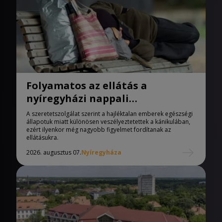
Folyamatos az ellátás a
nyíregyházi nappali
melegedőben
A szeretetszolgálat szerint a hajléktalan emberek egészségi
állapotuk miatt különösen veszélyeztetettek a kánikulában,
ezért ilyenkor még nagyobb figyelmet fordítanak az
ellátásukra.
2026. augusztus 07.
Nyíregyháza