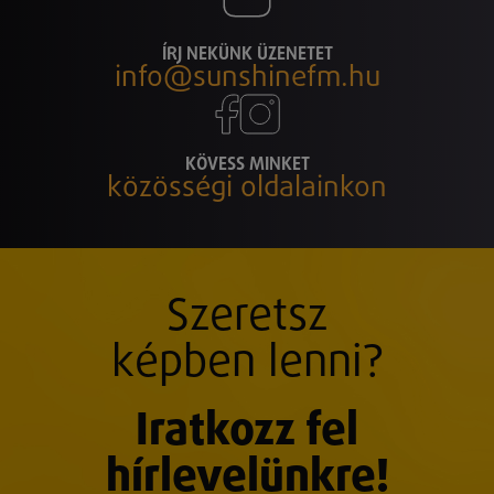
ÍRJ NEKÜNK ÜZENETET
info@sunshinefm.hu
KÖVESS MINKET
közösségi oldalainkon
Szeretsz
képben lenni?
Iratkozz fel
hírlevelünkre!