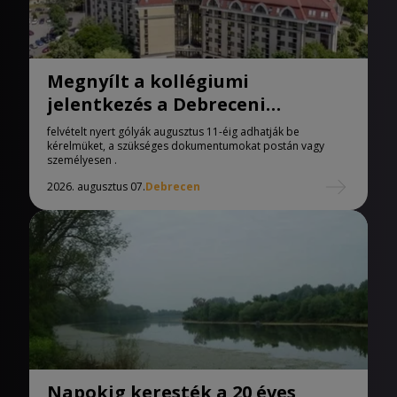
Megnyílt a kollégiumi
jelentkezés a Debreceni
Egyetemen
felvételt nyert gólyák augusztus 11-éig adhatják be
kérelmüket, a szükséges dokumentumokat postán vagy
személyesen .
2026. augusztus 07.
Debrecen
Napokig keresték a 20 éves