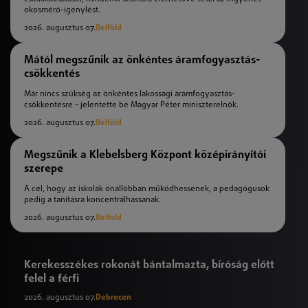
okosmérő-igénylést.
2026. augusztus 07.
Belföld
Mától megszűnik az önkéntes áramfogyasztás-
csökkentés
Már nincs szükség az önkéntes lakossági áramfogyasztás-
csökkentésre – jelentette be Magyar Péter miniszterelnök.
2026. augusztus 07.
Belföld
Megszűnik a Klebelsberg Központ középirányítói
szerepe
A cél, hogy az iskolák önállóbban működhessenek, a pedagógusok
pedig a tanításra koncentrálhassanak.
2026. augusztus 07.
Belföld
Kerekesszékes rokonát bántalmazta, bíróság előtt
felel a férfi
2026. augusztus 07.
Debrecen