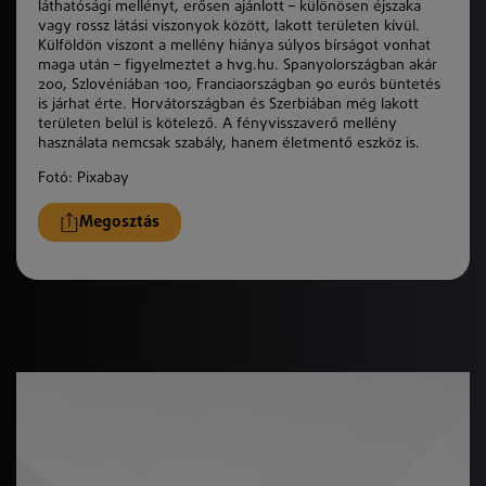
láthatósági mellényt, erősen ajánlott – különösen éjszaka
vagy rossz látási viszonyok között, lakott területen kívül.
Külföldön viszont a mellény hiánya súlyos bírságot vonhat
maga után – figyelmeztet a hvg.hu. Spanyolországban akár
200, Szlovéniában 100, Franciaországban 90 eurós büntetés
is járhat érte. Horvátországban és Szerbiában még lakott
területen belül is kötelező. A fényvisszaverő mellény
használata nemcsak szabály, hanem életmentő eszköz is.
Fotó: Pixabay
Megosztás