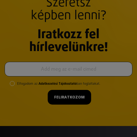
Szeretsz
képben lenni?
Iratkozz fel
hírlevelünkre!
Elfogadom az
Adatkezelési Tájékoztató
ban foglaltakat.
FELIRATKOZOM