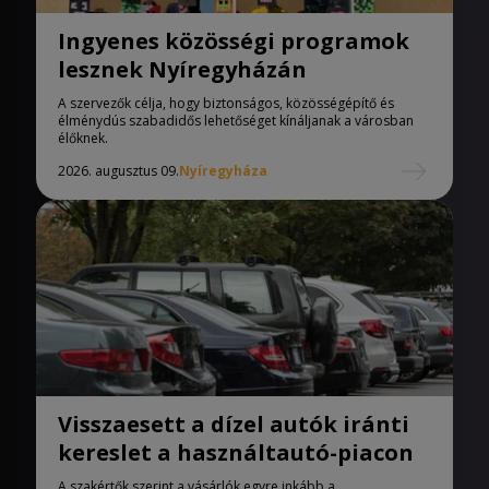
Ingyenes közösségi programok
lesznek Nyíregyházán
A szervezők célja, hogy biztonságos, közösségépítő és
élménydús szabadidős lehetőséget kínáljanak a városban
élőknek.
2026. augusztus 09.
Nyíregyháza
Visszaesett a dízel autók iránti
kereslet a használtautó-piacon
A szakértők szerint a vásárlók egyre inkább a