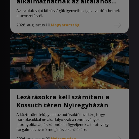
alkalmazhatnak az általános
iskolák
Az iskolák saját közösségük igényeihez igazítva dönthetnek
a bevezetésről.
2026. augusztus 10.
Magyarország
Lezárásokra kell számítani a
Kossuth téren Nyíregyházán
A közterület-felügyelet az autósoktól azt kéri, hogy
parkolásukkal ne akadályozzák a rendezvények
lebonyolítását, és különösen figyeljenek a tiltott vagy
forgalmat zavaró megállás elkerülésére.
2026. augusztus 09.
Nyíregyháza