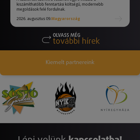
kiszámíthatóbb fenntartási költségű, modernebb
megoldások felé fordulnak.
2026. augusztus 09.
Magyarország
OLVASS MÉG
további hírek
Kiemelt partnereink
Lépj velünk
kapcsolatba!