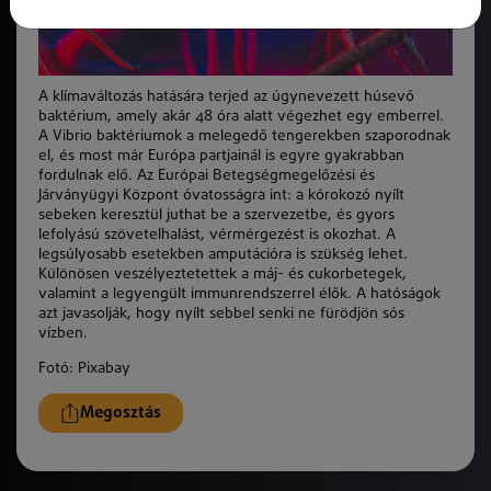
A klímaváltozás hatására terjed az úgynevezett húsevő
baktérium, amely akár 48 óra alatt végezhet egy emberrel.
A Vibrio baktériumok a melegedő tengerekben szaporodnak
el, és most már Európa partjainál is egyre gyakrabban
fordulnak elő. Az Európai Betegségmegelőzési és
Járványügyi Központ óvatosságra int: a kórokozó nyílt
sebeken keresztül juthat be a szervezetbe, és gyors
lefolyású szövetelhalást, vérmérgezést is okozhat. A
legsúlyosabb esetekben amputációra is szükség lehet.
Különösen veszélyeztetettek a máj- és cukorbetegek,
valamint a legyengült immunrendszerrel élők. A hatóságok
azt javasolják, hogy nyílt sebbel senki ne fürödjön sós
vízben.
Fotó: Pixabay
Megosztás