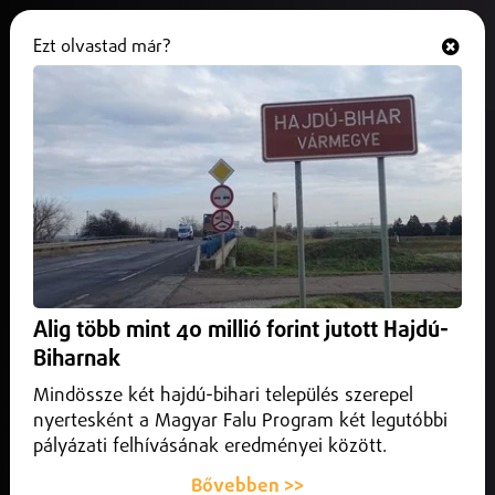
Ezt olvastad már?
Hallgasd és nézd
ONLINE
A húsevő baktérium, akár 48 óra
alatt végezhet egy emberrel.
2025. augusztus 05.
Külföld
A klímaváltozás hatására terjed az úgynevezett húsevő
baktérium, amely akár 48 óra alatt végezhet egy emberrel.
Alig több mint 40 millió forint jutott Hajdú-
Biharnak
Mindössze két hajdú-bihari település szerepel
nyertesként a Magyar Falu Program két legutóbbi
pályázati felhívásának eredményei között.
Bővebben >>