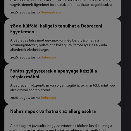
A szervezők idén is a Zöld Futófesztivál elvei mentén készülnek,
vagyis kiemelt figyelmet fordítanak a fenntartható megoldásokra.
2026. augusztus 10.
Nyíregyháza
7800 külföldi hallgató tanulhat a Debreceni
Egyetemen
A végleges létszámot ugyanakkor még befolyásolhatja a
vízumügyintézés, valamint a kollégiumi férőhelyek és a kiadó
albérletek elérhetősége.
2026. augusztus 10.
Debrecen
Fontos gyógyszerek alapanyaga készül a
vérplazmából
A debreceni központban van olyan segítő is, aki már több mint 700
alkalommal adott plazmát.
2026. augusztus 10.
Debrecen
Nehéz napok várhatnak az allergiásokra
A hatóság azt javasolja, hogy az érintettek időben kezdjék meg a
gyógyszeres kezelést, vagy kérjék kezelőorvosuk segítségét.