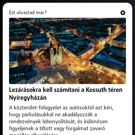
Ezt olvastad már?
Hallgasd és nézd
ONLINE
79 sérült a szlovákiai
vonatbalesetben
2025. november 10.
Külföld
Senki sincs életveszélyben a vasárnap esti szlovákiai
vonatbaleset után – közölte az egészségügyi miniszter.
Lezárásokra kell számítani a Kossuth téren
Nyíregyházán
A közterület-felügyelet az autósoktól azt kéri,
hogy parkolásukkal ne akadályozzák a
rendezvények lebonyolítását, és különösen
figyeljenek a tiltott vagy forgalmat zavaró