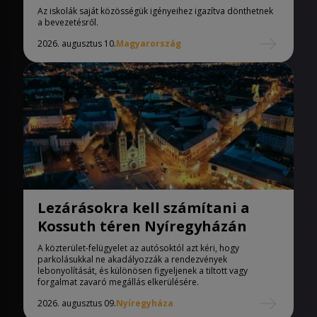
iskolák
Az iskolák saját közösségük igényeihez igazítva dönthetnek
a bevezetésről.
2026. augusztus 10.
Magyarország
Lezárásokra kell számítani a
Kossuth téren Nyíregyházán
A közterület-felügyelet az autósoktól azt kéri, hogy
parkolásukkal ne akadályozzák a rendezvények
lebonyolítását, és különösen figyeljenek a tiltott vagy
forgalmat zavaró megállás elkerülésére.
2026. augusztus 09.
Nyíregyháza