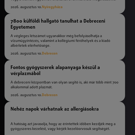
2026. augusztus 10.
Nyíregyháza
7800 külföldi hallgató tanulhat a Debreceni
Egyetemen
A végleges létszámot ugyanakkor még befolyásolhatja a
vízumügyintézés, valamint a kollégiumi férőhelyek és a kiadó
albérletek elérhetősége.
2026. augusztus 10.
Debrecen
Fontos gyógyszerek alapanyaga készül a
vérplazmából
A debreceni központban van olyan segítő is, aki már több mint 700
alkalommal adott plazmát.
2026. augusztus 10.
Debrecen
Nehéz napok várhatnak az allergiásokra
A hatóság azt javasolja, hogy az érintettek időben kezdjék meg a
gyógyszeres kezelést, vagy kérjék kezelőorvosuk segítségét.