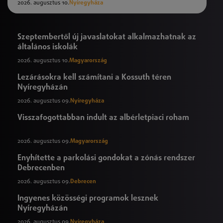
2026. augusztus 10.
Nyíregyháza
Szeptembertől új javaslatokat alkalmazhatnak az
általános iskolák
2026. augusztus 10.
Magyarország
Lezárásokra kell számítani a Kossuth téren
Nyíregyházán
2026. augusztus 09.
Nyíregyháza
Visszafogottabban indult az albérletpiaci roham
2026. augusztus 09.
Magyarország
Enyhítette a parkolási gondokat a zónás rendszer
Debrecenben
2026. augusztus 09.
Debrecen
Ingyenes közösségi programok lesznek
Nyíregyházán
2026. augusztus 09.
Nyíregyháza