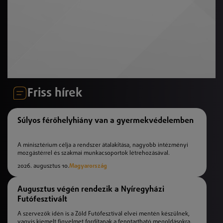
Friss hírek
Súlyos férőhelyhiány van a gyermekvédelemben
A minisztérium célja a rendszer átalakítása, nagyobb intézményi
mozgástérrel és szakmai munkacsoportok létrehozásával.
2026. augusztus 10.
Magyarország
Augusztus végén rendezik a Nyíregyházi
Futófesztivált
A szervezők idén is a Zöld Futófesztivál elvei mentén készülnek,
vagyis kiemelt figyelmet fordítanak a fenntartható megoldásokra.