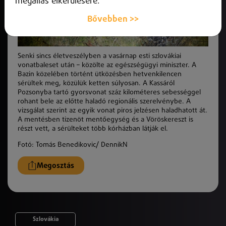
megállás elkerülésére.
Bővebben >>
Senki sincs életveszélyben a vasárnap esti szlovákiai
vonatbaleset után – közölte az egészségügyi miniszter. A
Bazin közelében történt ütközésben hetvenkilencen
sérültek meg, közülük ketten súlyosan. A Kassáról
Pozsonyba tartó gyorsvonat száz kilométeres sebességgel
rohant bele az előtte haladó regionális szerelvénybe. A
vizsgálat szerint az egyik vonat piros jelzésen haladhatott át.
A mentésben tizenöt mentőegység és a Vöröskereszt is
részt vett, a sérülteket több kórházban látják el.
Fotó:
Tomás Benedikovic/ DennikN
Megosztás
Szlovákia