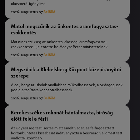
okosmérő-igénylést.
2026. augusztus 07.
Belföld
Mától megszűnik az önkéntes áramfogyasztás-
csökkentés
Már nincs szükség az önkéntes lakossági áramfogyasztás-
csökkentésre – jelentette be Magyar Péter miniszterelnök.
2026. augusztus 07.
Belföld
Megszűnik a Klebelsberg Központ középirányítói
szerepe
A cél, hogy az iskolák önállóbban működhessenek, a pedagógusok
pedig a tanításra koncentrálhassanak.
2026. augusztus 07.
Belföld
Kerekesszékes rokonát bántalmazta, bíróság
előtt felel a férfi
Az ügyészség testi sértés miatt emelt vádat, és felfüggesztett
börtönbüntetés kiszabását indítványozta a beismerő vallomást tett
vádlottal szemben.