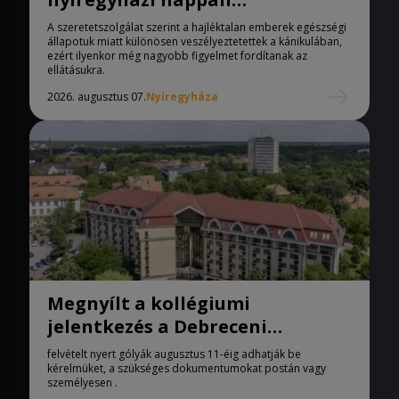
melegedőben
A szeretetszolgálat szerint a hajléktalan emberek egészségi
állapotuk miatt különösen veszélyeztetettek a kánikulában,
ezért ilyenkor még nagyobb figyelmet fordítanak az
ellátásukra.
2026. augusztus 07.
Nyíregyháza
Megnyílt a kollégiumi
jelentkezés a Debreceni
Egyetemen
felvételt nyert gólyák augusztus 11-éig adhatják be
kérelmüket, a szükséges dokumentumokat postán vagy
személyesen .