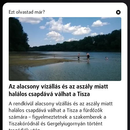
Ezt olvastad már?
Hallgasd és nézd
ONLINE
30 ezer forintos élelmiszer-
utalványt kap minden nyugdíjas
2025. július 10.
Magyarország
Az utalvány papíralapú lesz, több címletben kerül
postázásra, és december végéig váltható be kisboltokban.
Az alacsony vízállás és az aszály miatt
halálos csapdává válhat a Tisza
A rendkívül alacsony vízállás és az aszály miatt
halálos csapdává válhat a Tisza a fürdőzők
számára – figyelmeztetnek a szakemberek a
Tiszakóródnál és Gergelyiugornyán történt