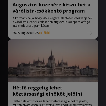
Augusztus közepére készülhet a
várólista-csökkentő program
A kormány célja, hogy 2027 végére jelentősen csökkenjenek
a várólisták, ennek érdekében augusztus közepére átfogó
intézkedési program készül.
2026. augusztus 07.
Belföld
Hétfő reggelig lehet
köztársasági elnököt jelölni
Hétfő délelőtt tíz óráig lehet köztársasági elnököt jelölni,
miután hivatalosan is kitűzték a jövő keddi államfőválasztás