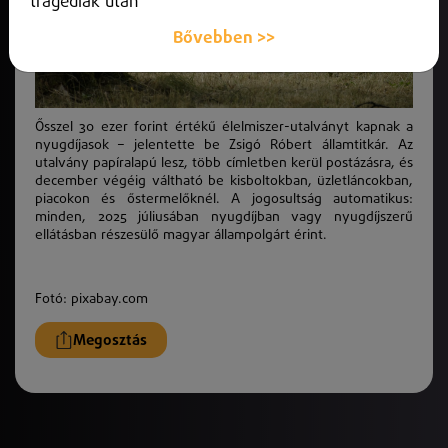
tragédiák után
Bővebben >>
Ősszel 30 ezer forint értékű élelmiszer-utalványt kapnak a
nyugdíjasok – jelentette be Zsigó Róbert államtitkár. Az
utalvány papíralapú lesz, több címletben kerül postázásra, és
december végéig váltható be kisboltokban, üzletláncokban,
piacokon és őstermelőknél. A jogosultság automatikus:
minden, 2025 júliusában nyugdíjban vagy nyugdíjszerű
ellátásban részesülő magyar állampolgárt érint.
Fotó: pixabay.com
Megosztás