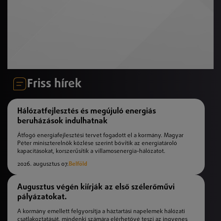
Friss hírek
Hálózatfejlesztés és megújuló energiás
beruházások indulhatnak
Átfogó energiafejlesztési tervet fogadott el a kormány. Magyar
Péter miniszterelnök közlése szerint bővítik az energiatároló
kapacitásokat, korszerűsítik a villamosenergia-hálózatot.
2026. augusztus 07.
Belföld
Augusztus végén kiírják az első szélerőművi
pályázatokat.
A kormány emellett felgyorsítja a háztartási napelemek hálózati
csatlakoztatását, mindenki számára elérhetővé teszi az ingyenes