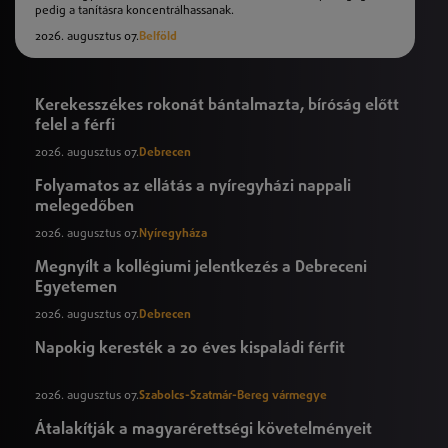
pedig a tanításra koncentrálhassanak.
2026. augusztus 07.
Belföld
Kerekesszékes rokonát bántalmazta, bíróság előtt
felel a férfi
2026. augusztus 07.
Debrecen
Folyamatos az ellátás a nyíregyházi nappali
melegedőben
2026. augusztus 07.
Nyíregyháza
Megnyílt a kollégiumi jelentkezés a Debreceni
Egyetemen
2026. augusztus 07.
Debrecen
Napokig keresték a 20 éves kispaládi férfit
2026. augusztus 07.
Szabolcs-Szatmár-Bereg vármegye
Átalakítják a magyarérettségi követelményeit