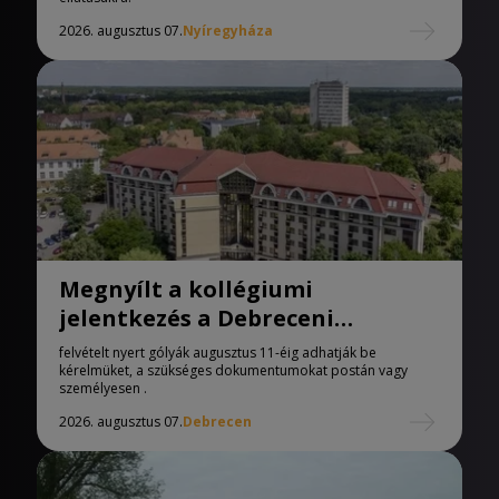
2026. augusztus 07.
Nyíregyháza
Megnyílt a kollégiumi
jelentkezés a Debreceni
Egyetemen
felvételt nyert gólyák augusztus 11-éig adhatják be
kérelmüket, a szükséges dokumentumokat postán vagy
személyesen .
2026. augusztus 07.
Debrecen