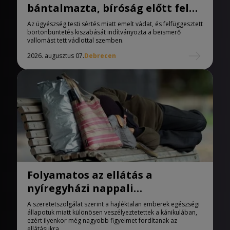
bántalmazta, bíróság előtt felel
a férfi
Az ügyészség testi sértés miatt emelt vádat, és felfüggesztett
börtönbüntetés kiszabását indítványozta a beismerő
vallomást tett vádlottal szemben.
2026. augusztus 07.
Debrecen
Folyamatos az ellátás a
nyíregyházi nappali
melegedőben
A szeretetszolgálat szerint a hajléktalan emberek egészségi
állapotuk miatt különösen veszélyeztetettek a kánikulában,
ezért ilyenkor még nagyobb figyelmet fordítanak az
ellátásukra.