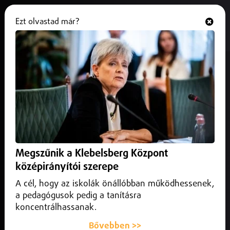
Ezt olvastad már?
Hallgasd és nézd
ONLINE
Veszettséget mutattak ki egy
rókánál Szabolcsban
2025. október 14.
Szabolcs-Szatmár-Bereg vármegye
A Nébih debreceni laborja megerősítette: veszett rókát
találtak.
Megszűnik a Klebelsberg Központ
középirányítói szerepe
A cél, hogy az iskolák önállóbban működhessenek,
a pedagógusok pedig a tanításra
koncentrálhassanak.
Bővebben >>