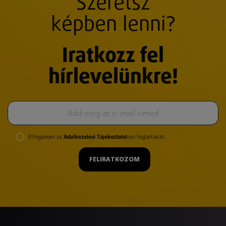
Szeretsz
képben lenni?
Iratkozz fel
hírlevelünkre!
Elfogadom az
Adatkezelési Tájékoztató
ban foglaltakat.
FELIRATKOZOM