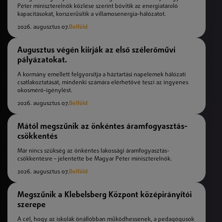
Péter miniszterelnök közlése szerint bővítik az energiatároló
kapacitásokat, korszerűsítik a villamosenergia-hálózatot.
2026. augusztus 07.
Belföld
Augusztus végén kiírják az első szélerőművi
pályázatokat.
A kormány emellett felgyorsítja a háztartási napelemek hálózati
csatlakoztatását, mindenki számára elérhetővé teszi az ingyenes
okosmérő-igénylést.
2026. augusztus 07.
Belföld
Mától megszűnik az önkéntes áramfogyasztás-
csökkentés
Már nincs szükség az önkéntes lakossági áramfogyasztás-
csökkentésre – jelentette be Magyar Péter miniszterelnök.
2026. augusztus 07.
Belföld
Megszűnik a Klebelsberg Központ középirányítói
szerepe
A cél, hogy az iskolák önállóbban működhessenek, a pedagógusok