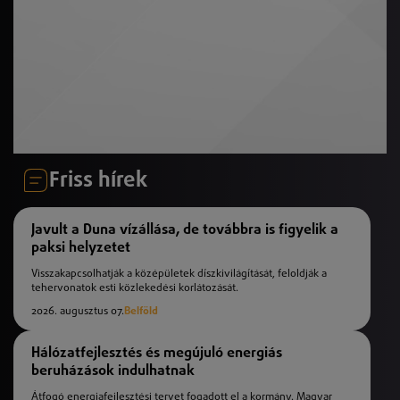
Friss hírek
Javult a Duna vízállása, de továbbra is figyelik a
paksi helyzetet
Visszakapcsolhatják a középületek díszkivilágítását, feloldják a
tehervonatok esti közlekedési korlátozását.
2026. augusztus 07.
Belföld
Hálózatfejlesztés és megújuló energiás
beruházások indulhatnak
Átfogó energiafejlesztési tervet fogadott el a kormány. Magyar