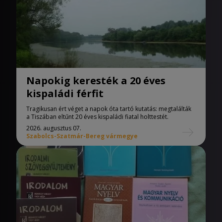
Napokig keresték a 20 éves
kispaládi férfit
Tragikusan ért véget a napok óta tartó kutatás: megtalálták
a Tiszában eltűnt 20 éves kispaládi fiatal holttestét.
2026. augusztus 07.
Szabolcs-Szatmár-Bereg vármegye