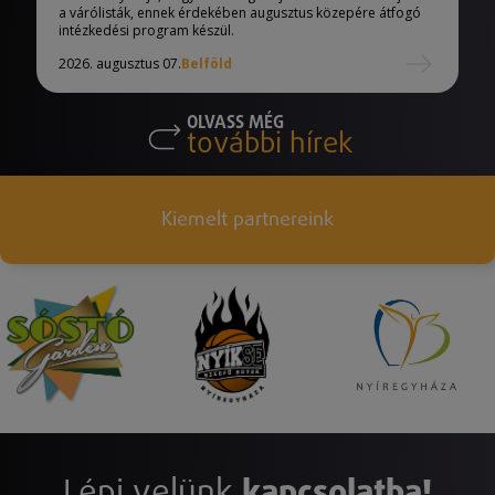
a várólisták, ennek érdekében augusztus közepére átfogó
intézkedési program készül.
2026. augusztus 07.
Belföld
OLVASS MÉG
további hírek
Kiemelt partnereink
Lépj velünk
kapcsolatba!