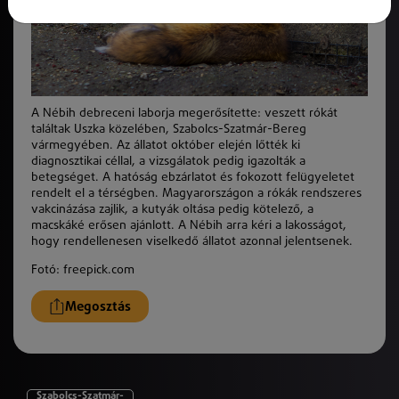
A Nébih debreceni laborja megerősítette: veszett rókát
találtak Uszka közelében, Szabolcs-Szatmár-Bereg
vármegyében. Az állatot október elején lőtték ki
diagnosztikai céllal, a vizsgálatok pedig igazolták a
betegséget. A hatóság ebzárlatot és fokozott felügyeletet
rendelt el a térségben. Magyarországon a rókák rendszeres
vakcinázása zajlik, a kutyák oltása pedig kötelező, a
macskáké erősen ajánlott. A Nébih arra kéri a lakosságot,
hogy rendellenesen viselkedő állatot azonnal jelentsenek.
Fotó: freepick.com
Megosztás
Szabolcs-Szatmár-