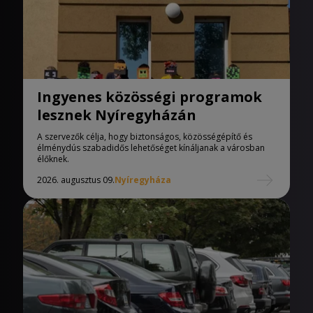
Ingyenes közösségi programok
lesznek Nyíregyházán
A szervezők célja, hogy biztonságos, közösségépítő és
élménydús szabadidős lehetőséget kínáljanak a városban
élőknek.
2026. augusztus 09.
Nyíregyháza