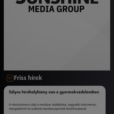
Friss hírek
Súlyos férőhelyhiány van a gyermekvédelemben
A minisztérium célja a rendszer átalakítása, nagyobb intézményi
mozgástérrel és szakmai munkacsoportok létrehozásával.