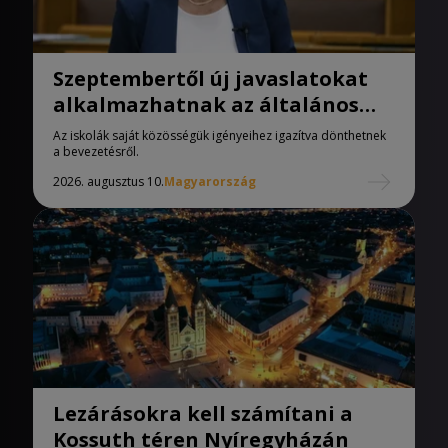
Szeptembertől új javaslatokat
alkalmazhatnak az általános
iskolák
Az iskolák saját közösségük igényeihez igazítva dönthetnek
a bevezetésről.
2026. augusztus 10.
Magyarország
Lezárásokra kell számítani a
Kossuth téren Nyíregyházán