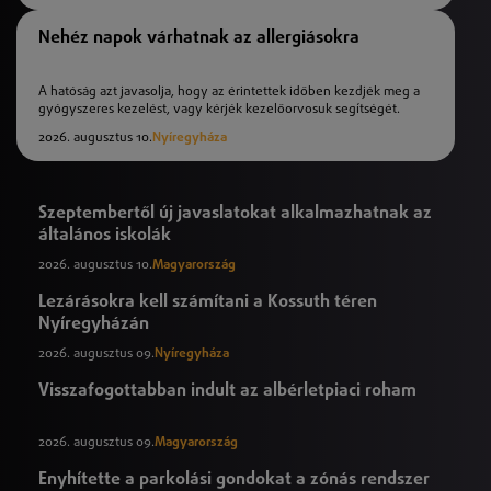
Nehéz napok várhatnak az allergiásokra
A hatóság azt javasolja, hogy az érintettek időben kezdjék meg a
gyógyszeres kezelést, vagy kérjék kezelőorvosuk segítségét.
2026. augusztus 10.
Nyíregyháza
Szeptembertől új javaslatokat alkalmazhatnak az
általános iskolák
2026. augusztus 10.
Magyarország
Lezárásokra kell számítani a Kossuth téren
Nyíregyházán
2026. augusztus 09.
Nyíregyháza
Visszafogottabban indult az albérletpiaci roham
2026. augusztus 09.
Magyarország
Enyhítette a parkolási gondokat a zónás rendszer