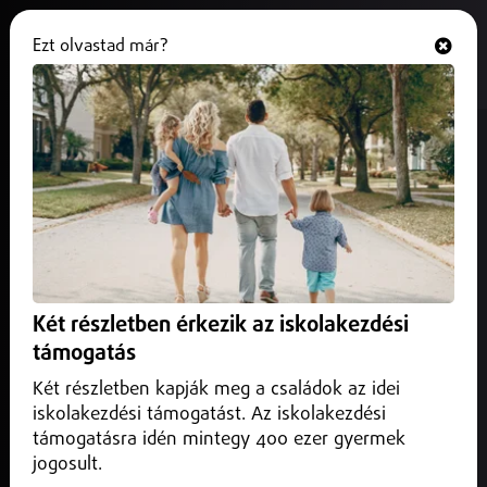
Ezt olvastad már?
Hallgasd és nézd
ONLINE
Toroczkai László vezeti a
végrehajtási visszaéléseket
feltáró vizsgálóbizottságot
2026. június 16.
Belföld
Toroczkai László vezeti a végrehajtási visszaéléseket
Két részletben érkezik az iskolakezdési
feltáró vizsgálóbizottságot, miután a parlament 142 igen
támogatás
szavazattal módosította a testület felállításáról szóló
határozatot.
Két részletben kapják meg a családok az idei
iskolakezdési támogatást. Az iskolakezdési
támogatásra idén mintegy 400 ezer gyermek
jogosult.