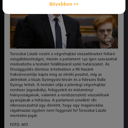
Bővebben >>
Toroczkai László vezeti a végrehajtási visszaéléseket feltáró
vizsgálóbizottságot, miután a parlament 142 igen szavazattal
módosította a testület felállításáról szóló határozatot. Az
Országgyűlés döntése értelmében a Mi Hazánk
frakcióvezetője kapta meg az elnöki posztot, míg az
alelnökök a tiszás Gyöngyösi István és a fideszes Balla
György lettek. A testület célja a jelenlegi végrehajtási
rendszer jogszabályi, felügyeleti és intézményi
hiányosságainak, valamint a rendszerszintű visszaélések
gyanújának a feltárása. A parlament emellett 181
ellenszavazattal úgy döntött, hogy egy magánvádas
rágalmazási ügyben nem függeszti fel Toroczkai László
mentelmi jogát.
FOTÓ: MTI