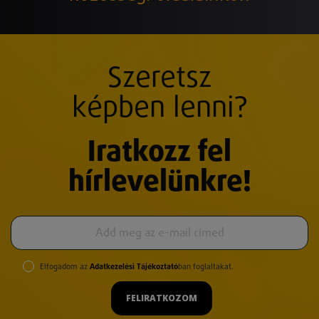
Szeretsz
képben lenni?
Iratkozz fel
hírlevelünkre!
Elfogadom az
Adatkezelési Tájékoztató
ban foglaltakat.
FELIRATKOZOM