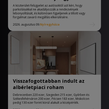
A közterület-felügyelet az autósoktól azt kéri, hogy
parkolásukkal ne akadályozzák a rendezvények
lebonyolítását, és különösen figyeljenek a tiltott vagy
forgalmat zavaró megállás elkerülésére.
2026. augusztus 09.
Nyíregyháza
Visszafogottabban indult az
albérletpiaci roham
Debrecenben 220 ezer, Szegeden 215 ezer, Győrben és
Székesfehérváron 200 ezer, Pécsen 183 ezer, Miskolcon
pedig 130 ezer forint körül alakult a középérték.