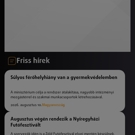
Friss hírek
Súlyos férőhelyhiány van a gyermekvédelemben
A minisztérium célja a rendszer átalakítása, nagyobb intézményi
mozgástérrel és szakmai munkacsoportok létrehozásával.
2026. augusztus 10.
Magyarország
Augusztus végén rendezik a Nyíregyházi
Futófesztivált
A szervezők idén is a Zöld Futófesztivál elvei mentén készülnek,