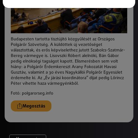
Budapesten tartotta tisztújító közgyűlését az Országos
Polgárőr Szövetség. A küldöttek új vezetőséget
választottak, és erős képviselethez jutott Szabolcs-Szatmár-
Bereg vármegye is. Lisovszki Róbert alelnöki, Bán Gábor
pedig elnökségi tagságot kapott. Elismerésben sem volt
hiány: a Polgárőr Érdemkereszt Arany Fokozatát Havasi
Gusztáv, valamint a 30 éves Nagykállói Polgárőr Egyesület
érdemelte ki. Az „Év járási koordinátora” díjat pedig Lőrincz
Péter vihette haza vármegyénkből.
Fotó: polgarorseg.info
Megosztás