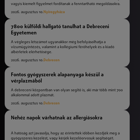
vagyis kiemelt figyelmet fordítanak a fenntartható megoldásokra.
2026. augusztus 10.
Nyíregyháza
7800 külföldi hallgató tanulhat a Debreceni
Egyetemen
A végleges létszámot ugyanakkor még befolyásolhatja a
vízumügyintézés, valamint a kollégiumi férőhelyek és a kiadó
albérletek elérhetősége.
2026. augusztus 10.
Debrecen
Fontos gyógyszerek alapanyaga készül a
vérplazmából
A debreceni központban van olyan segítő is, aki már több mint 700
alkalommal adott plazmát.
2026. augusztus 10.
Debrecen
Nehéz napok várhatnak az allergiásokra
A hatóság azt javasolja, hogy az érintettek időben kezdjék meg a
gyógyszeres kezelést, vagy kérjék kezelőorvosuk segítségét.