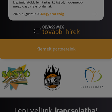
kiszámíthatóbb fenntartási költségű, modernebb
megoldások felé fordulnak.
2026. augusztus 09.
Magyarország
OLVASS MÉG
további hírek
Kiemelt partnereink
Lépj velünk
kapcsolatba!