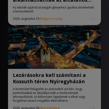
iskolák
Az iskolák saját közösségük igényeihez igazítva dönthetnek
a bevezetésről.
2026. augusztus 10.
Magyarország
Lezárásokra kell számítani a
Kossuth téren Nyíregyházán
A közterület-felügyelet az autósoktól azt kéri, hogy
parkolásukkal ne akadályozzák a rendezvények
lebonyolítását, és különösen figyeljenek a tiltott vagy
forgalmat zavaró megállás elkerülésére.
2026. augusztus 09.
Nyíregyháza