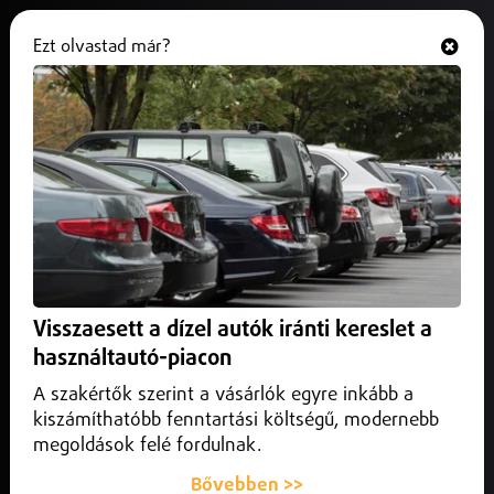
Ezt olvastad már?
Hallgasd és nézd
ONLINE
Szabolcsi polgárőrök az országos
vezetésben
2025. október 14.
Szabolcs-Szatmár-Bereg vármegye
Budapesten tartotta tisztújító közgyűlését az Országos
Polgárőr Szövetség.
Visszaesett a dízel autók iránti kereslet a
használtautó-piacon
A szakértők szerint a vásárlók egyre inkább a
kiszámíthatóbb fenntartási költségű, modernebb
megoldások felé fordulnak.
Bővebben >>