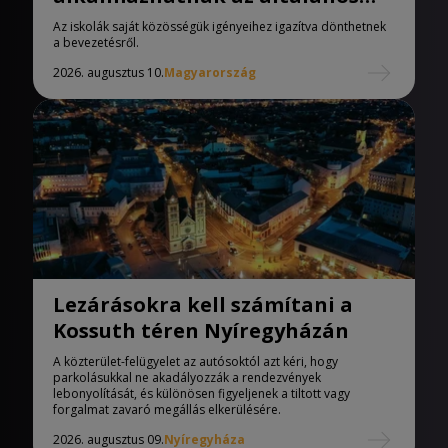
iskolák
Az iskolák saját közösségük igényeihez igazítva dönthetnek
a bevezetésről.
2026. augusztus 10.
Magyarország
Lezárásokra kell számítani a
Kossuth téren Nyíregyházán
A közterület-felügyelet az autósoktól azt kéri, hogy
parkolásukkal ne akadályozzák a rendezvények
lebonyolítását, és különösen figyeljenek a tiltott vagy
forgalmat zavaró megállás elkerülésére.
2026. augusztus 09.
Nyíregyháza