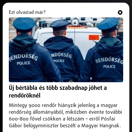
Ezt olvastad már?
Hallgasd és nézd
ONLINE
Rekordot döntött a leggazdagabb
magyarok összvagyona
2026. június 16.
Belföld
A 100 leggazdagabb magyar kiadvány 25 éves
történetében rekordot döntött a legtehetősebbek
Új bértábla és több szabadnap jöhet a
összvagyona, amely egy év alatt 1559 milliárd forinttal
gyarapodva elérte a 12 579 milliárd forintot.
rendőröknél
Mintegy 9000 rendőr hiányzik jelenleg a magyar
rendőrség állományából, miközben évente további
600–800 fővel csökken a létszám – erről Pósfai
Gábor belügyminiszter beszélt a Magyar Hangnak.