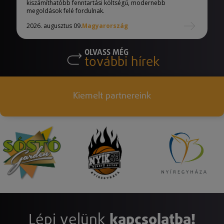
kiszámíthatóbb fenntartási költségű, modernebb
megoldások felé fordulnak.
2026. augusztus 09.
Magyarország
OLVASS MÉG
további hírek
Kiemelt partnereink
Lépj velünk
kapcsolatba!