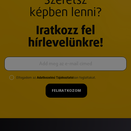
Szeretsz
képben lenni?
Iratkozz fel
hírlevelünkre!
Elfogadom az
Adatkezelési Tájékoztató
ban foglaltakat.
FELIRATKOZOM