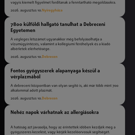
vagyis kiemelt figyelmet fordítanak a fenntartható megoldásokra.
2026. augusztus 10.
Nyíregyháza
7800 külföldi hallgató tanulhat a Debreceni
Egyetemen
A végleges létszámot ugyanakkor még befolyásolhatja a
vízumügyintézés, valamint a kollégiumi férőhelyek és a kiadó
albérletek elérhetősége.
2026. augusztus 10.
Debrecen
Fontos gyógyszerek alapanyaga készül a
vérplazmából
A debreceni központban van olyan segítő is, aki már több mint 700
alkalommal adott plazmát.
2026. augusztus 10.
Debrecen
Nehéz napok várhatnak az allergiásokra
A hatóság azt javasolja, hogy az érintettek időben kezdjék meg a
gyógyszeres kezelést, vagy kérjék kezelőorvosuk segítségét.