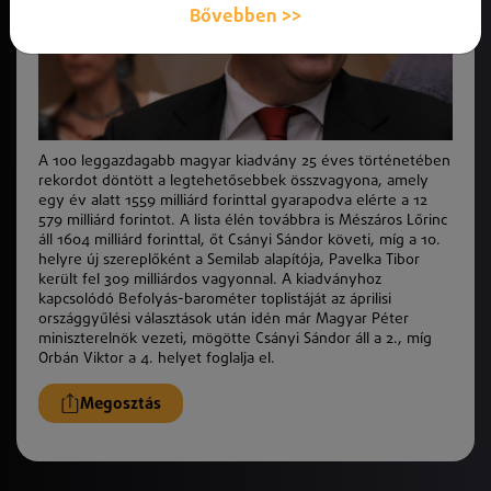
Bővebben >>
A 100 leggazdagabb magyar kiadvány 25 éves történetében
rekordot döntött a legtehetősebbek összvagyona, amely
egy év alatt 1559 milliárd forinttal gyarapodva elérte a 12
579 milliárd forintot. A lista élén továbbra is Mészáros Lőrinc
áll 1604 milliárd forinttal, őt Csányi Sándor követi, míg a 10.
helyre új szereplőként a Semilab alapítója, Pavelka Tibor
került fel 309 milliárdos vagyonnal. A kiadványhoz
kapcsolódó Befolyás-barométer toplistáját az áprilisi
országgyűlési választások után idén már Magyar Péter
miniszterelnök vezeti, mögötte Csányi Sándor áll a 2., míg
Orbán Viktor a 4. helyet foglalja el.
Megosztás