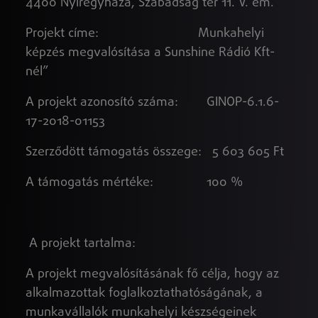
4400 Nyíregyháza, Szabadság tér 11. V. em.
Projekt címe: Munkahelyi
képzés megvalósítása a Sunshine Rádió Kft-
nél”
A projekt azonosító száma: GINOP-6.1.6-
17-2018-01153
Szerződött támogatás összege: 5 603 605 Ft
A támogatás mértéke: 100 %
A projekt tartalma:
A projekt megvalósításának fő célja, hogy az
alkalmazottak foglalkoztathatóságának, a
munkavállalók munkahelyi készségeinek