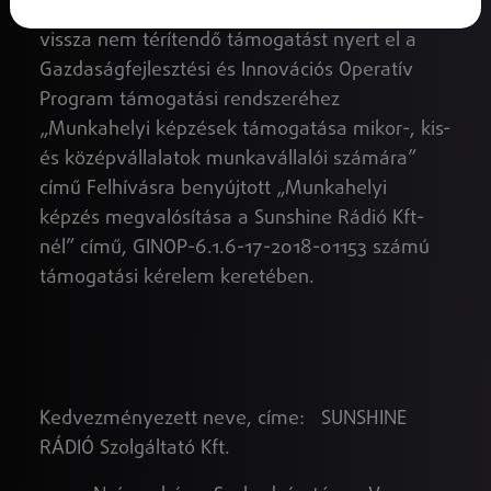
Felelősségű Társaság 5 603 605 Ft összegű
vissza nem térítendő támogatást nyert el a
Gazdaságfejlesztési és Innovációs Operatív
Program támogatási rendszeréhez
„Munkahelyi képzések támogatása mikor-, kis-
és középvállalatok munkavállalói számára”
című Felhívásra benyújtott „Munkahelyi
képzés megvalósítása a Sunshine Rádió Kft-
nél” című, GINOP-6.1.6-17-2018-01153 számú
támogatási kérelem keretében.
Kedvezményezett neve, címe: SUNSHINE
RÁDIÓ Szolgáltató Kft.