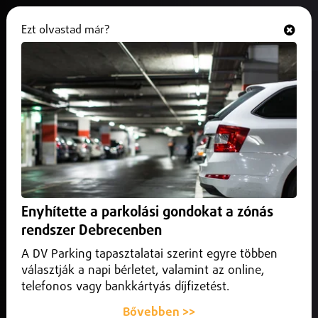
Ezt olvastad már?
Hallgasd és nézd
ONLINE
Munkahelyi képzés
megvalósítása a Sunshine
Rádió Kft-nél
Enyhítette a parkolási gondokat a zónás
Munkahelyi képzés megvalósítása a Sunshine
rendszer Debrecenben
Rádió Kft-nél
A DV Parking tapasztalatai szerint egyre többen
választják a napi bérletet, valamint az online,
telefonos vagy bankkártyás díjfizetést.
A SUNSHINE RÁDIÓ Szolgáltató Korlátolt
Bővebben >>