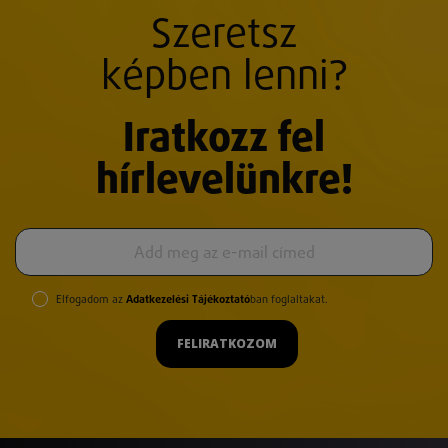
Szeretsz
képben lenni?
Iratkozz fel
hírlevelünkre!
Elfogadom az
Adatkezelési Tájékoztató
ban foglaltakat.
FELIRATKOZOM