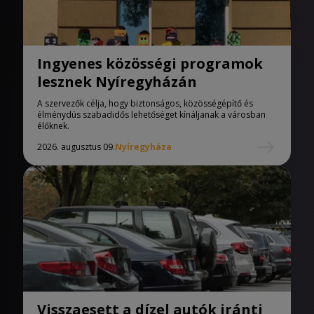
Ingyenes közösségi programok
lesznek Nyíregyházán
A szervezők célja, hogy biztonságos, közösségépítő és
élménydús szabadidős lehetőséget kínáljanak a városban
élőknek.
2026. augusztus 09.
Nyíregyháza
Visszaesett a dízel autók iránti