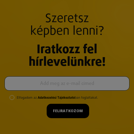
Szeretsz
képben lenni?
Iratkozz fel
hírlevelünkre!
Elfogadom az
Adatkezelési Tájékoztató
ban foglaltakat.
FELIRATKOZOM