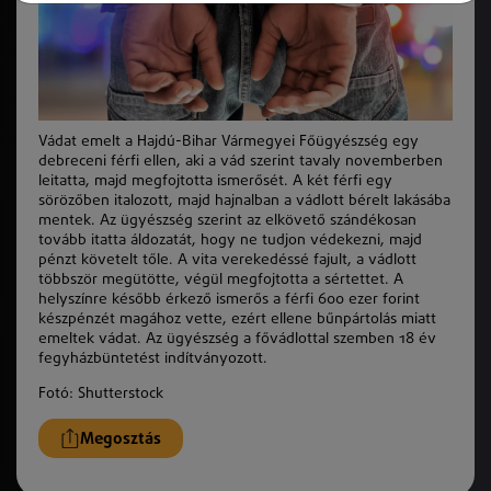
Vádat emelt a Hajdú-Bihar Vármegyei Főügyészség egy
debreceni férfi ellen, aki a vád szerint tavaly novemberben
leitatta, majd megfojtotta ismerősét. A két férfi egy
sörözőben italozott, majd hajnalban a vádlott bérelt lakásába
mentek. Az ügyészség szerint az elkövető szándékosan
tovább itatta áldozatát, hogy ne tudjon védekezni, majd
pénzt követelt tőle. A vita verekedéssé fajult, a vádlott
többször megütötte, végül megfojtotta a sértettet. A
helyszínre később érkező ismerős a férfi 600 ezer forint
készpénzét magához vette, ezért ellene bűnpártolás miatt
emeltek vádat. Az ügyészség a fővádlottal szemben 18 év
fegyházbüntetést indítványozott.
Fotó:
Shutterstock
Megosztás