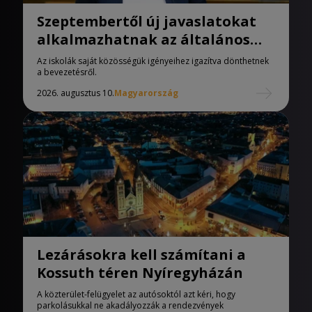
Szeptembertől új javaslatokat
alkalmazhatnak az általános
iskolák
Az iskolák saját közösségük igényeihez igazítva dönthetnek
a bevezetésről.
2026. augusztus 10.
Magyarország
Lezárásokra kell számítani a
Kossuth téren Nyíregyházán
A közterület-felügyelet az autósoktól azt kéri, hogy
parkolásukkal ne akadályozzák a rendezvények