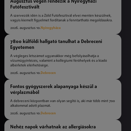
Augusztus végén rendezik a Nyíregyházi
Futófesztivált
A szervezők idén is a Zöld Futófesztivál elvei mentén készülnek,
vagyis kiemelt figyelmet fordítanak a fenntartható megoldásokra.
2026. augusztus 10.
Nyíregyháza
7800 külföldi hallgató tanulhat a Debreceni
Egyetemen
A végleges létszámot ugyanakkor még befolyásolhatja a
vízumügyintézés, valamint a kollégiumi férőhelyek és a kiadó
albérletek elérhetősége.
2026. augusztus 10.
Debrecen
Fontos gyógyszerek alapanyaga készül a
vérplazmából
A debreceni központban van olyan segítő is, aki már több mint 700
alkalommal adott plazmát.
2026. augusztus 10.
Debrecen
Nehéz napok várhatnak az allergiásokra