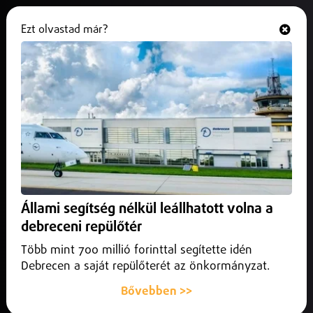
Ezt olvastad már?
Hallgasd és nézd
ONLINE
Leitatta, majd megfojtotta
ismerősét egy debreceni férfi
2026. május 26.
Hajdú-Bihar vármegye
Vádat emelt a Hajdú-Bihar Vármegyei Főügyészség egy
debreceni férfi ellen, aki a vád szerint tavaly novemberben
Állami segítség nélkül leállhatott volna a
leitatta, majd megfojtotta ismerősét.
debreceni repülőtér
Több mint 700 millió forinttal segítette idén
Debrecen a saját repülőterét az önkormányzat.
Bővebben >>