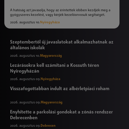
A hatóság azt javasolja, hogy az érintettek időben kezdjék meg a
gyógyszeres kezelést, vagy kérjék kezelőorvosuk segítségét.
2026. augusztus 10.
Nyíregyháza
Szeptembertől új javaslatokat alkalmazhatnak az
általános iskolák
2026. augusztus 10.
Magyarország
Lezárásokra kell számítani a Kossuth téren
Nyíregyházán
2026. augusztus 09.
Nyíregyháza
Visszafogottabban indult az albérletpiaci roham
2026. augusztus 09.
Magyarország
Enyhítette a parkolási gondokat a zónás rendszer
Debrecenben
2026. augusztus 09.
Debrecen