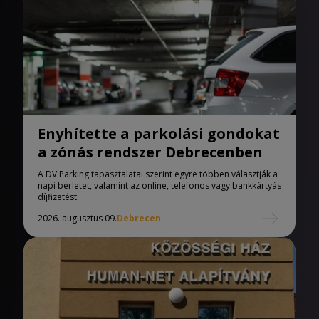
Enyhítette a parkolási gondokat
a zónás rendszer Debrecenben
A DV Parking tapasztalatai szerint egyre többen választják a
napi bérletet, valamint az online, telefonos vagy bankkártyás
díjfizetést.
2026. augusztus 09.
Debrecen