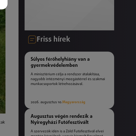
Friss hírek
Súlyos férőhelyhiány van a
gyermekvédelemben
A minisztérium célja a rendszer átalakítása,
nagyobb intézményi mozgástérrel és szakmai
munkacsoportok létrehozásával.
2026. augusztus 10.
Magyarország
Augusztus végén rendezik a
Nyíregyházi Futófesztivált
tak
A szervezők idén is a Zöld Futófesztivál elvei