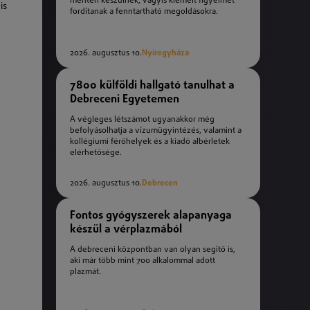
mentén készülnek, vagyis kiemelt figyelmet
is
fordítanak a fenntartható megoldásokra.
2026. augusztus 10.
Nyíregyháza
7800 külföldi hallgató tanulhat a
Debreceni Egyetemen
A végleges létszámot ugyanakkor még
befolyásolhatja a vízumügyintézés, valamint a
kollégiumi férőhelyek és a kiadó albérletek
elérhetősége.
2026. augusztus 10.
Debrecen
Fontos gyógyszerek alapanyaga
készül a vérplazmából
A debreceni központban van olyan segítő is,
aki már több mint 700 alkalommal adott
plazmát.