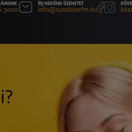
SZÁMUNK
ÍRJ NEKÜNK ÜZENETET
KÖVE
6 3000
info@sunshinefm.hu
köz
i?