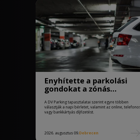
Enyhítette a parkolási
gondokat a zónás
rendszer Debrecenben
A DV Parking tapasztalatai szerint egyre többen
választják a napi bérletet, valamint az online, telefono
vagy bankkártyás díjfizetést.
2026. augusztus 09.
Debrecen