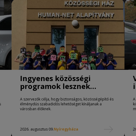
Ingyenes közösségi
programok lesznek
Nyíregyházán
A szervezők célja, hogy biztonságos, közösségépítő és
A
s
élménydús szabadidős lehetőséget kínáljanak a
k
városban élőknek.
m
2026. augusztus 09.
Nyíregyháza
2