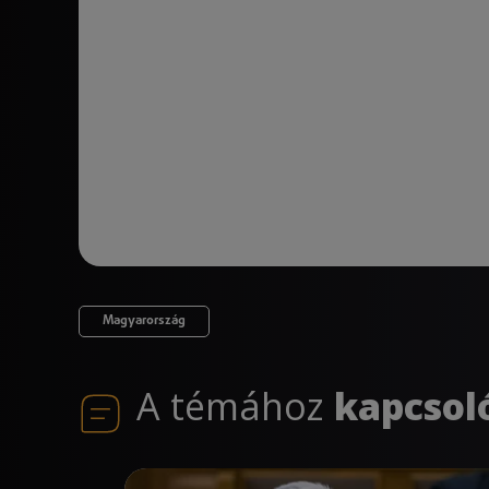
Magyarország
A témához
kapcsol