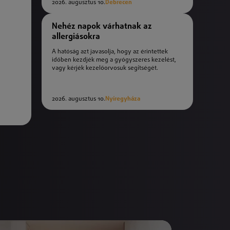
2026. augusztus 10.
Debrecen
Nehéz napok várhatnak az
allergiásokra
A hatóság azt javasolja, hogy az érintettek
időben kezdjék meg a gyógyszeres kezelést,
vagy kérjék kezelőorvosuk segítségét.
2026. augusztus 10.
Nyíregyháza