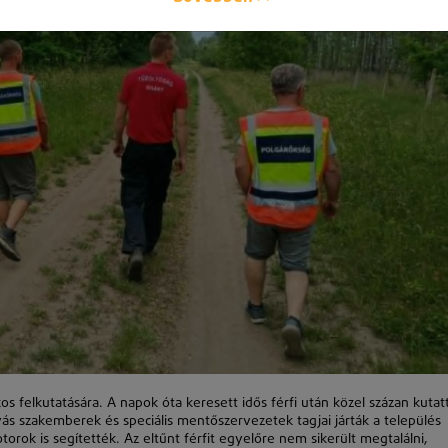
kos felkutatására. A napok óta keresett idős férfi után közel százan kutat
ás szakemberek és speciális mentőszervezetek tagjai járták a település
rok is segítették. Az eltűnt férfit egyelőre nem sikerült megtalálni,