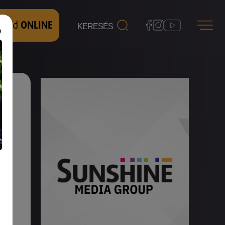
 nézd
ONLINE