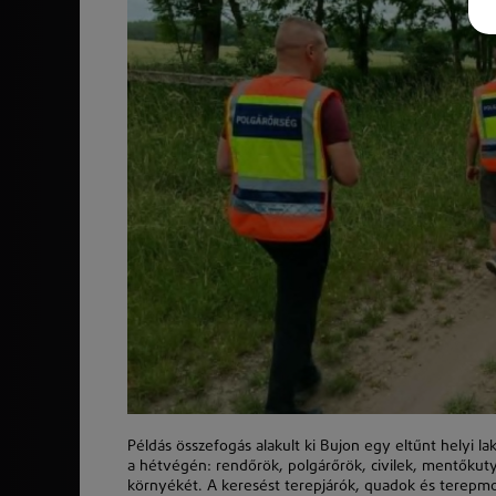
Példás összefogás alakult ki Bujon egy eltűnt helyi la
a hétvégén: rendőrök, polgárőrök, civilek, mentőkuty
környékét. A keresést terepjárók, quadok és terepmoto