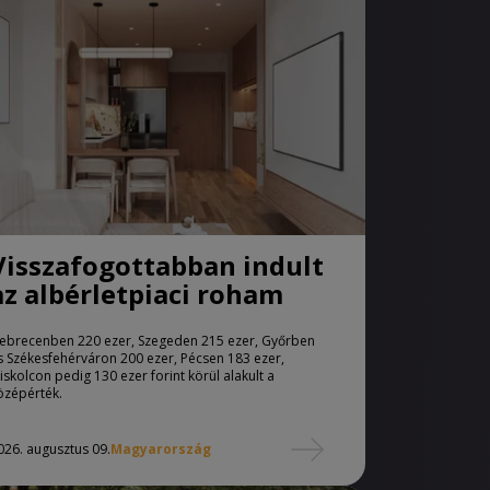
Visszafogottabban indult
az albérletpiaci roham
ebrecenben 220 ezer, Szegeden 215 ezer, Győrben
s Székesfehérváron 200 ezer, Pécsen 183 ezer,
iskolcon pedig 130 ezer forint körül alakult a
özépérték.
026. augusztus 09.
Magyarország