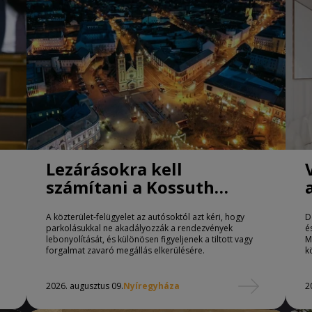
Lezárásokra kell
számítani a Kossuth
téren Nyíregyházán
A közterület-felügyelet az autósoktól azt kéri, hogy
D
parkolásukkal ne akadályozzák a rendezvények
é
lebonyolítását, és különösen figyeljenek a tiltott vagy
M
forgalmat zavaró megállás elkerülésére.
k
2026. augusztus 09.
Nyíregyháza
2