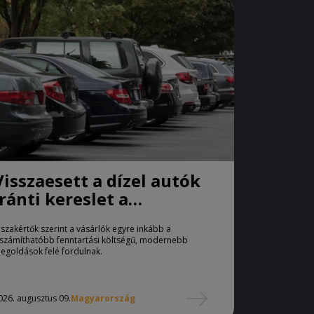
Visszaesett a dízel autók
iránti kereslet a
használtautó-piacon
 szakértők szerint a vásárlók egyre inkább a
iszámíthatóbb fenntartási költségű, modernebb
egoldások felé fordulnak.
026. augusztus 09.
Magyarország