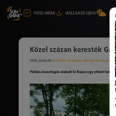
FRISS HÍREK
HALLGASD ÚJRA!
Közel százan keresték Gab
2026. június 03.
Szabolcs-Szatmár-Bereg vármegye
Példás összefogás alakult ki Bujon egy eltűnt helyi l