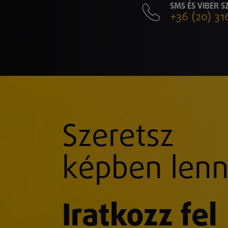
SMS ÉS VIBER 
+36 (20) 31
Szeretsz
képben lenn
Iratkozz fel