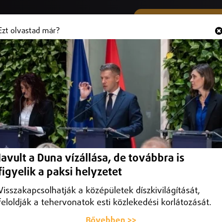
SMS ÉS VIBER SZÁMUNK
Hallgasd és
+36 (20) 316 3000
Ezt olvastad már?
i bácsit a hétvégén
akos felkutatására.
Javult a Duna vízállása, de továbbra is
figyelik a paksi helyzetet
Visszakapcsolhatják a középületek díszkivilágítását,
feloldják a tehervonatok esti közlekedési korlátozását.
Bővebben >>