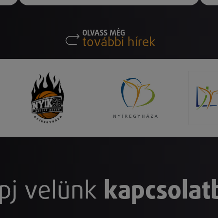
OLVASS MÉG
további hírek
pj velünk
kapcsolat