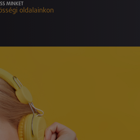
SS MINKET
össégi oldalainkon