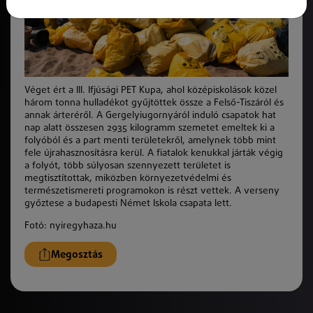
Véget ért a III. Ifjúsági PET Kupa, ahol középiskolások közel
három tonna hulladékot gyűjtöttek össze a Felső-Tiszáról és
annak árteréről. A Gergelyiugornyáról induló csapatok hat
nap alatt összesen 2935 kilogramm szemetet emeltek ki a
folyóból és a part menti területekről, amelynek több mint
fele újrahasznosításra kerül. A fiatalok kenukkal járták végig
a folyót, több súlyosan szennyezett területet is
megtisztítottak, miközben környezetvédelmi és
természetismereti programokon is részt vettek. A verseny
győztese a budapesti Német Iskola csapata lett.
Fotó: nyiregyhaza.hu
Megosztás