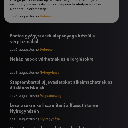
vízumügyintézés, valamint a kollégiumi férőhelyek és a kiadó
albérletek elérhetősége.
2026. augusztus 10.
Debrecen
Fontos gyógyszerek alapanyaga készül a
vérplazmából
2026. augusztus 10.
Debrecen
Nehéz napok várhatnak az allergiásokra
2026. augusztus 10.
Nyíregyháza
Szeptembertől új javaslatokat alkalmazhatnak az
általános iskolák
2026. augusztus 10.
Magyarország
Lezárásokra kell számítani a Kossuth téren
Nyíregyházán
2026. augusztus 09.
Nyíregyháza