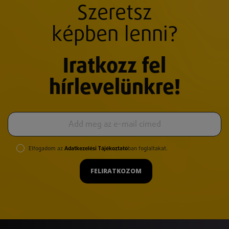
Szeretsz
képben lenni?
Iratkozz fel
hírlevelünkre!
Elfogadom az
Adatkezelési Tájékoztató
ban foglaltakat.
FELIRATKOZOM