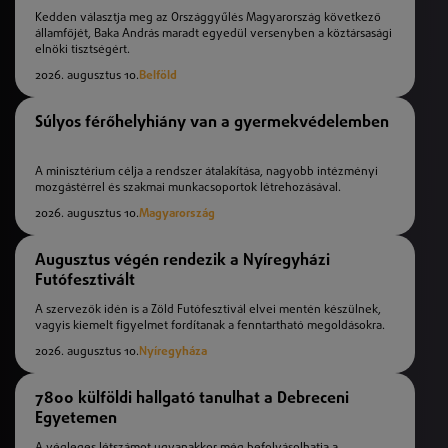
Kedden választja meg az Országgyűlés Magyarország következő
államfőjét, Baka András maradt egyedül versenyben a köztársasági
elnöki tisztségért.
2026. augusztus 10.
Belföld
Súlyos férőhelyhiány van a gyermekvédelemben
A minisztérium célja a rendszer átalakítása, nagyobb intézményi
mozgástérrel és szakmai munkacsoportok létrehozásával.
2026. augusztus 10.
Magyarország
Augusztus végén rendezik a Nyíregyházi
Futófesztivált
A szervezők idén is a Zöld Futófesztivál elvei mentén készülnek,
vagyis kiemelt figyelmet fordítanak a fenntartható megoldásokra.
2026. augusztus 10.
Nyíregyháza
7800 külföldi hallgató tanulhat a Debreceni
Egyetemen
A végleges létszámot ugyanakkor még befolyásolhatja a