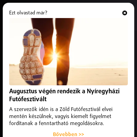
Ezt olvastad már?
Hallgasd és nézd
ONLINE
Közel három tonna hulladékot
gyűjtöttek össze a Tiszából
2026. július 08.
Szabolcs-Szatmár-Bereg vármegye
Véget ért a III. Ifjúsági PET Kupa, ahol középiskolások közel
három tonna hulladékot gyűjtöttek össze a Felső-Tiszáról
Augusztus végén rendezik a Nyíregyházi
és annak árteréről.
Futófesztivált
A szervezők idén is a Zöld Futófesztivál elvei
mentén készülnek, vagyis kiemelt figyelmet
fordítanak a fenntartható megoldásokra.
Bővebben >>