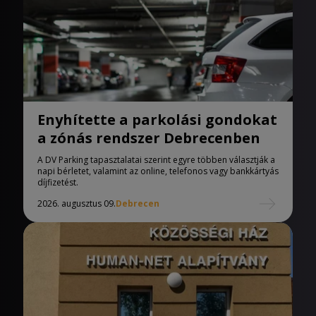
Enyhítette a parkolási gondokat
a zónás rendszer Debrecenben
A DV Parking tapasztalatai szerint egyre többen választják a
napi bérletet, valamint az online, telefonos vagy bankkártyás
díjfizetést.
2026. augusztus 09.
Debrecen