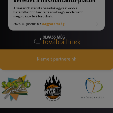
kereslet a használtautó-piacon
A szakértők szerint a vásárlók egyre inkább a
kiszámíthatóbb fenntartási költségű, modernebb
megoldások felé fordulnak.
2026. augusztus 09.
Magyarország
OLVASS MÉG
további hírek
Kiemelt partnereink