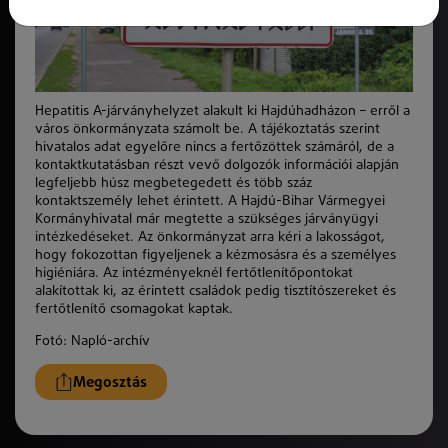
Hepatitis A-járványhelyzet alakult ki Hajdúhadházon – erről a
város önkormányzata számolt be. A tájékoztatás szerint
hivatalos adat egyelőre nincs a fertőzöttek számáról, de a
kontaktkutatásban részt vevő dolgozók információi alapján
legfeljebb húsz megbetegedett és több száz
kontaktszemély lehet érintett. A Hajdú-Bihar Vármegyei
Kormányhivatal már megtette a szükséges járványügyi
intézkedéseket. Az önkormányzat arra kéri a lakosságot,
hogy fokozottan figyeljenek a kézmosásra és a személyes
higiéniára. Az intézményeknél fertőtlenítőpontokat
alakítottak ki, az érintett családok pedig tisztítószereket és
fertőtlenítő csomagokat kaptak.
Fotó:
Napló-archív
Megosztás