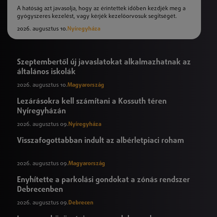
A hatóság azt javasolja, hogy az érintettek időben kezdjék meg a
gyógyszeres kezelést, vagy kérjék kezelőorvosuk segítségét.
2026. augusztus 10.
Nyíregyháza
Szeptembertől új javaslatokat alkalmazhatnak az
általános iskolák
2026. augusztus 10.
Magyarország
Lezárásokra kell számítani a Kossuth téren
Nyíregyházán
2026. augusztus 09.
Nyíregyháza
Visszafogottabban indult az albérletpiaci roham
2026. augusztus 09.
Magyarország
Enyhítette a parkolási gondokat a zónás rendszer
Debrecenben
2026. augusztus 09.
Debrecen