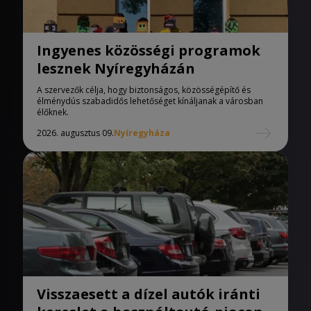
Ingyenes közösségi programok
lesznek Nyíregyházán
A szervezők célja, hogy biztonságos, közösségépítő és
élménydús szabadidős lehetőséget kínáljanak a városban
élőknek.
2026. augusztus 09.
Nyíregyháza
Visszaesett a dízel autók iránti