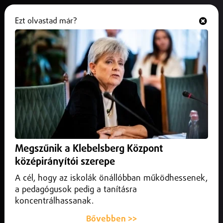
Ezt olvastad már?
Hallgasd és nézd
ONLINE
Járványhelyzet alakult ki Hajdú-
Biharban
2026. május 15.
Hajdú-Bihar vármegye
Hepatitis A-járványhelyzet alakult ki Hajdúhadházon –
erről a város önkormányzata számolt be.
Megszűnik a Klebelsberg Központ
középirányítói szerepe
A cél, hogy az iskolák önállóbban működhessenek,
a pedagógusok pedig a tanításra
koncentrálhassanak.
Bővebben >>