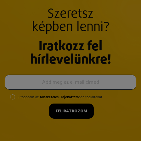
Szeretsz
képben lenni?
Iratkozz fel
hírlevelünkre!
Elfogadom az
Adatkezelési Tájékoztató
ban foglaltakat.
FELIRATKOZOM