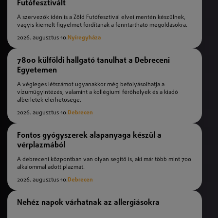
Futófesztivált
A szervezők idén is a Zöld Futófesztivál elvei mentén készülnek,
vagyis kiemelt figyelmet fordítanak a fenntartható megoldásokra.
2026. augusztus 10.
Nyíregyháza
7800 külföldi hallgató tanulhat a Debreceni
Egyetemen
A végleges létszámot ugyanakkor még befolyásolhatja a
vízumügyintézés, valamint a kollégiumi férőhelyek és a kiadó
albérletek elérhetősége.
2026. augusztus 10.
Debrecen
Fontos gyógyszerek alapanyaga készül a
vérplazmából
A debreceni központban van olyan segítő is, aki már több mint 700
alkalommal adott plazmát.
2026. augusztus 10.
Debrecen
Nehéz napok várhatnak az allergiásokra