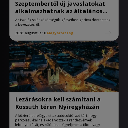
Szeptembertől új javaslatokat
alkalmazhatnak az általános
iskolák
Az iskolák saját közösségük igényeihez igazítva dönthetnek
a bevezetésről.
2026. augusztus 10.
Magyarország
Lezárásokra kell számítani a
Kossuth téren Nyíregyházán
A közterület-felügyelet az autósoktól azt kéri, hogy
parkolásukkal ne akadályozzák a rendezvények
lebonyolítását, és különösen figyeljenek a tiltott vagy