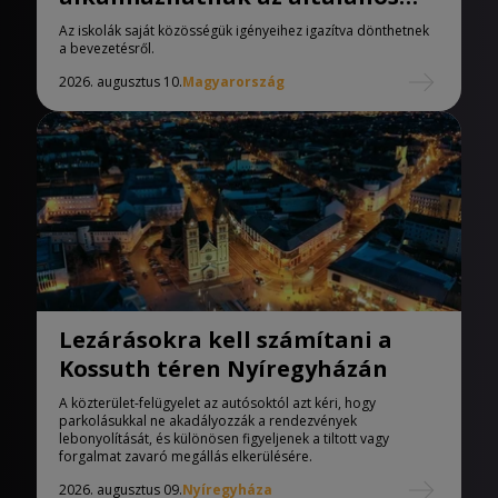
iskolák
Az iskolák saját közösségük igényeihez igazítva dönthetnek
a bevezetésről.
2026. augusztus 10.
Magyarország
Lezárásokra kell számítani a
Kossuth téren Nyíregyházán
A közterület-felügyelet az autósoktól azt kéri, hogy
parkolásukkal ne akadályozzák a rendezvények
lebonyolítását, és különösen figyeljenek a tiltott vagy
forgalmat zavaró megállás elkerülésére.
2026. augusztus 09.
Nyíregyháza