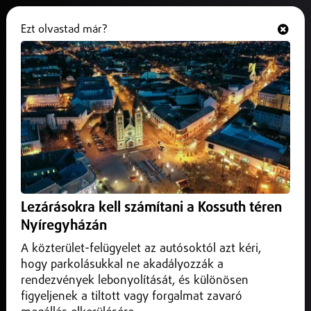
Ezt olvastad már?
Hallgasd és nézd
ONLINE
Ismét megszaporodtak az
úgynevezett unokázós csalások
Hajdú-Biharban
2026. május 25.
Debrecen Helyi
Ismét megszaporodtak az úgynevezett unokázós csalások
Lezárásokra kell számítani a Kossuth téren
Hajdú-Bihar vármegyében, amelyek során a bűnözők
Nyíregyházán
telefonon keresik fel az idősebb embereket
A közterület-felügyelet az autósoktól azt kéri,
hogy parkolásukkal ne akadályozzák a
rendezvények lebonyolítását, és különösen
figyeljenek a tiltott vagy forgalmat zavaró