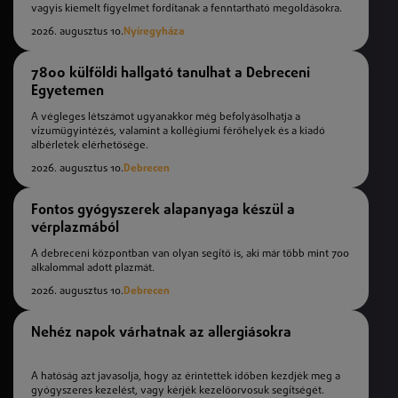
vagyis kiemelt figyelmet fordítanak a fenntartható megoldásokra.
2026. augusztus 10.
Nyíregyháza
7800 külföldi hallgató tanulhat a Debreceni
Egyetemen
A végleges létszámot ugyanakkor még befolyásolhatja a
vízumügyintézés, valamint a kollégiumi férőhelyek és a kiadó
albérletek elérhetősége.
2026. augusztus 10.
Debrecen
Fontos gyógyszerek alapanyaga készül a
vérplazmából
A debreceni központban van olyan segítő is, aki már több mint 700
alkalommal adott plazmát.
2026. augusztus 10.
Debrecen
Nehéz napok várhatnak az allergiásokra
A hatóság azt javasolja, hogy az érintettek időben kezdjék meg a
gyógyszeres kezelést, vagy kérjék kezelőorvosuk segítségét.