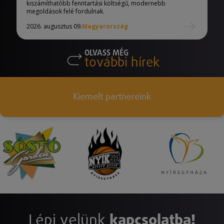
kiszámíthatóbb fenntartási költségű, modernebb
megoldások felé fordulnak.
2026. augusztus 09.
Magyarország
OLVASS MÉG
további hírek
Kiemelt partnereink
Lépj velünk
kapcsolatba!