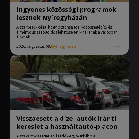
Ingyenes közösségi programok
lesznek Nyíregyházán
A szervezők célja, hogy biztonságos, közösségépítő és
élménydús szabadidős lehetőséget kínáljanak a városban
élőknek.
2026. augusztus 09.
Nyíregyháza
Visszaesett a dízel autók iránti
kereslet a használtautó-piacon
A szakértők szerint a vásárlók egyre inkább a