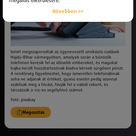
megállás elkerülésére.
Bővebben >>
Ismét megszaporodtak az úgynevezett unokázós csalások
Hajdú-Bihar vármegyében, amelyek során a bűnözők
telefonon keresik fel az idősebb embereket, és magukat
bajba került hozzátartozónak kiadva kérnek sürgősen pénzt.
A rendőrség figyelmeztet, hogy ismeretlen telefonálónak
soha ne adjanak át értéket, gyanú esetén pedig azonnal
szakítsák meg a hívást, hívják fel a valódi rokont, és
tárcsázzák a 112-es segélyhívó számot.
fotó: pixabay
Megosztás