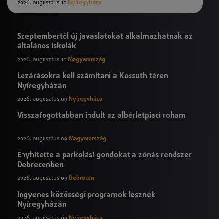
2026. augusztus 10.
Nyíregyháza
Szeptembertől új javaslatokat alkalmazhatnak az
általános iskolák
2026. augusztus 10.
Magyarország
Lezárásokra kell számítani a Kossuth téren
Nyíregyházán
2026. augusztus 09.
Nyíregyháza
Visszafogottabban indult az albérletpiaci roham
2026. augusztus 09.
Magyarország
Enyhítette a parkolási gondokat a zónás rendszer
Debrecenben
2026. augusztus 09.
Debrecen
Ingyenes közösségi programok lesznek
Nyíregyházán
2026. augusztus 09.
Nyíregyháza