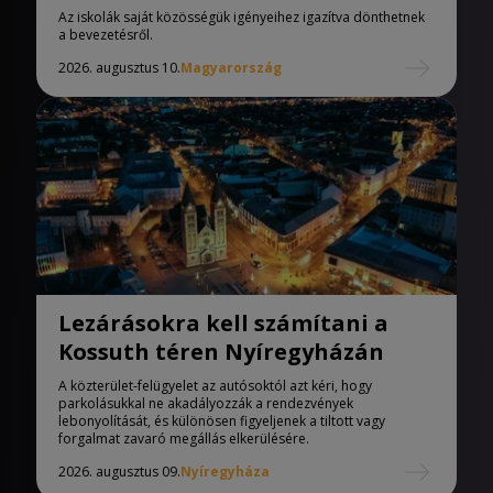
iskolák
Az iskolák saját közösségük igényeihez igazítva dönthetnek
a bevezetésről.
2026. augusztus 10.
Magyarország
Lezárásokra kell számítani a
Kossuth téren Nyíregyházán
A közterület-felügyelet az autósoktól azt kéri, hogy
parkolásukkal ne akadályozzák a rendezvények
lebonyolítását, és különösen figyeljenek a tiltott vagy
forgalmat zavaró megállás elkerülésére.
2026. augusztus 09.
Nyíregyháza