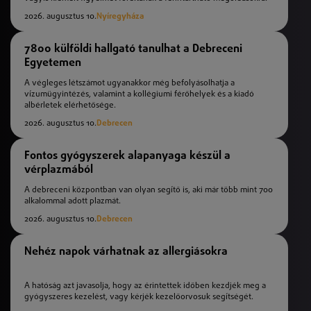
2026. augusztus 10.
Nyíregyháza
7800 külföldi hallgató tanulhat a Debreceni
Egyetemen
A végleges létszámot ugyanakkor még befolyásolhatja a
vízumügyintézés, valamint a kollégiumi férőhelyek és a kiadó
albérletek elérhetősége.
2026. augusztus 10.
Debrecen
Fontos gyógyszerek alapanyaga készül a
vérplazmából
A debreceni központban van olyan segítő is, aki már több mint 700
alkalommal adott plazmát.
2026. augusztus 10.
Debrecen
Nehéz napok várhatnak az allergiásokra
A hatóság azt javasolja, hogy az érintettek időben kezdjék meg a
gyógyszeres kezelést, vagy kérjék kezelőorvosuk segítségét.