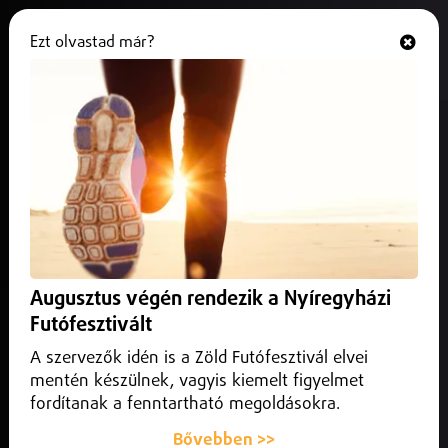
Ezt olvastad már?
Hallgasd és nézd
ONLINE
Embert gázolt a vonat Kocsord
közelében
2026. június 30.
Szabolcs-Szatmár-Bereg vármegye
Az elgázolt személy a jelenlegi információk szerint életben
van.
Augusztus végén rendezik a Nyíregyházi
Futófesztivált
A szervezők idén is a Zöld Futófesztivál elvei
mentén készülnek, vagyis kiemelt figyelmet
fordítanak a fenntartható megoldásokra.
Bővebben >>