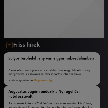
Friss hírek
Súlyos férőhelyhiány van a gyermekvédelemben
A minisztérium célja a rendszer átalakítása, nagyobb intézményi
mozgástérrel és szakmai munkacsoportok létrehozásával.
2026. augusztus 10.
Magyarország
Augusztus végén rendezik a Nyíregyházi
Futófesztivált
A szervezők idén is a Zöld Futófesztivál elvei mentén készülnek,
vagyis kiemelt figyelmet fordítanak a fenntartható megoldásokra.