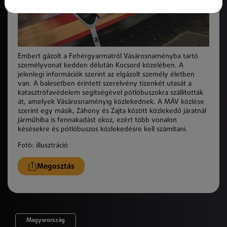
Embert gázolt a Fehérgyarmatról Vásárosnaményba tartó
személyvonat kedden délután Kocsord közelében. A
jelenlegi információk szerint az elgázolt személy életben
van. A balesetben érintett szerelvény tizenkét utasát a
katasztrófavédelem segítségével pótlóbuszokra szállították
át, amelyek Vásárosnaményig közlekednek. A MÁV közlése
szerint egy másik, Záhony és Zajta között közlekedő járatnál
járműhiba is fennakadást okoz, ezért több vonalon
késésekre és pótlóbuszos közlekedésre kell számítani.
Fotó: illusztráció
Megosztás
Magyarország