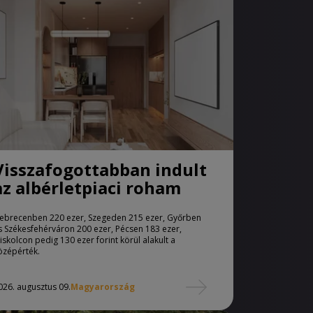
Visszafogottabban indult
az albérletpiaci roham
ebrecenben 220 ezer, Szegeden 215 ezer, Győrben
s Székesfehérváron 200 ezer, Pécsen 183 ezer,
iskolcon pedig 130 ezer forint körül alakult a
özépérték.
026. augusztus 09.
Magyarország