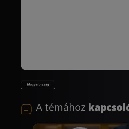
Magyarország
A témához
kapcsol