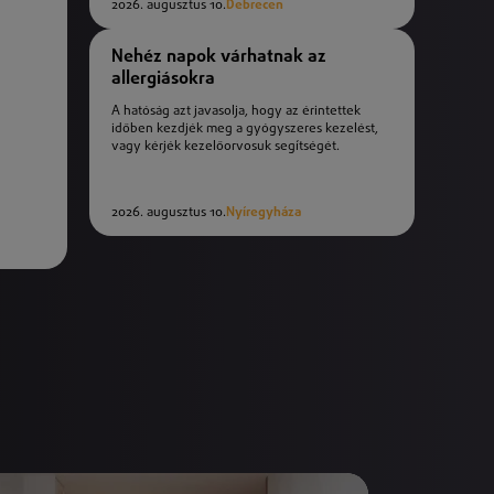
2026. augusztus 10.
Debrecen
Nehéz napok várhatnak az
allergiásokra
A hatóság azt javasolja, hogy az érintettek
időben kezdjék meg a gyógyszeres kezelést,
vagy kérjék kezelőorvosuk segítségét.
2026. augusztus 10.
Nyíregyháza