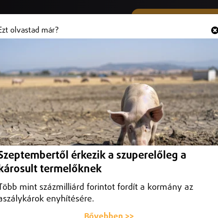
SMS ÉS VIBER SZÁMUNK
Hallgasd és
+36 (20) 316 3000
Ezt olvastad már?
etét a lakástűzben
n Mátészalkán.
Szeptembertől érkezik a szuperelőleg a
károsult termelőknek
Több mint százmilliárd forintot fordít a kormány az
aszálykárok enyhítésére.
Bővebben >>