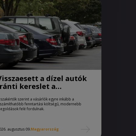
Visszaesett a dízel autók
iránti kereslet a
használtautó-piacon
 szakértők szerint a vásárlók egyre inkább a
iszámíthatóbb fenntartási költségű, modernebb
egoldások felé fordulnak.
026. augusztus 09.
Magyarország