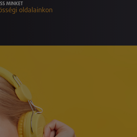
SS MINKET
össégi oldalainkon