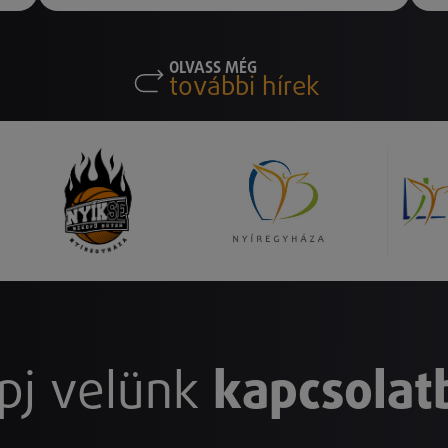
OLVASS MÉG
további hírek
pj velünk
kapcsolat