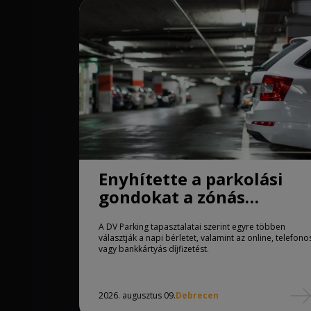
Enyhítette a parkolási
gondokat a zónás
rendszer Debrecenben
A DV Parking tapasztalatai szerint egyre többen
választják a napi bérletet, valamint az online, telefono
vagy bankkártyás díjfizetést.
2026. augusztus 09.
Debrecen