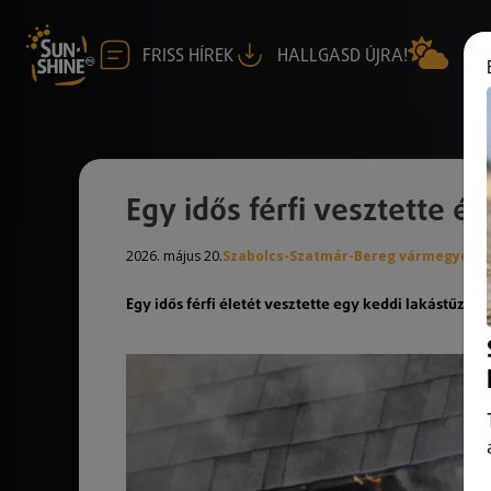
FRISS HÍREK
HALLGASD ÚJRA!
Egy idős férfi vesztette él
2026. május 20.
Szabolcs-Szatmár-Bereg vármegye
Egy idős férfi életét vesztette egy keddi lakástűzbe