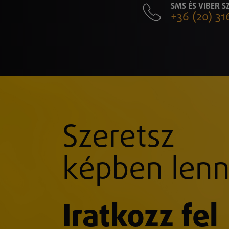
SMS ÉS VIBER 
+36 (20) 31
Szeretsz
képben lenn
Iratkozz fel