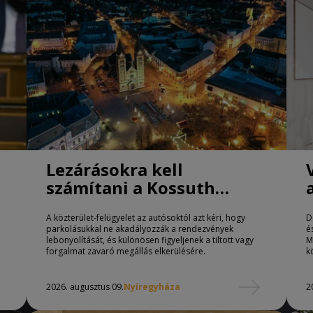
Lezárásokra kell
számítani a Kossuth
téren Nyíregyházán
A közterület-felügyelet az autósoktól azt kéri, hogy
D
parkolásukkal ne akadályozzák a rendezvények
é
lebonyolítását, és különösen figyeljenek a tiltott vagy
M
forgalmat zavaró megállás elkerülésére.
k
2026. augusztus 09.
Nyíregyháza
2