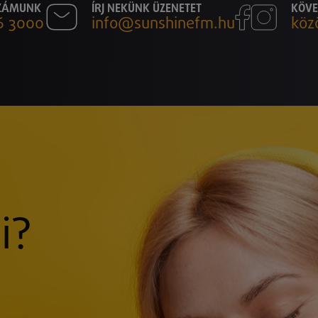
SZÁMUNK
ÍRJ NEKÜNK ÜZENETET
KÖVE
6 3000
info@sunshinefm.hu
köz
i?