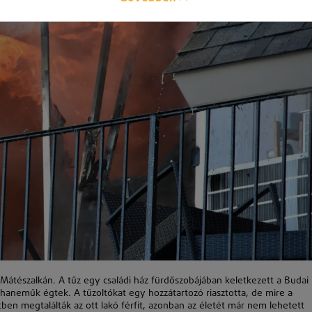
 Mátészalkán. A tűz egy családi ház fürdőszobájában keletkezett a Budai
haneműk égtek. A tűzoltókat egy hozzátartozó riasztotta, de mire a
tben megtalálták az ott lakó férfit, azonban az életét már nem lehetett