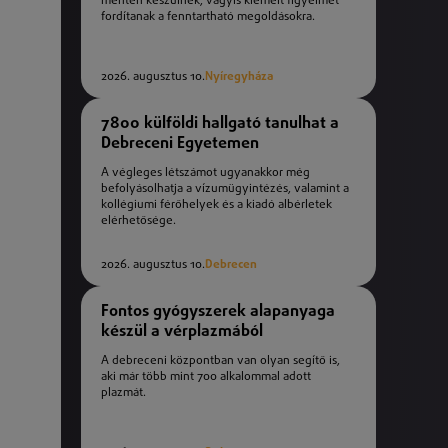
mentén készülnek, vagyis kiemelt figyelmet
fordítanak a fenntartható megoldásokra.
2026. augusztus 10.
Nyíregyháza
7800 külföldi hallgató tanulhat a
Debreceni Egyetemen
A végleges létszámot ugyanakkor még
befolyásolhatja a vízumügyintézés, valamint a
kollégiumi férőhelyek és a kiadó albérletek
elérhetősége.
2026. augusztus 10.
Debrecen
Fontos gyógyszerek alapanyaga
készül a vérplazmából
A debreceni központban van olyan segítő is,
aki már több mint 700 alkalommal adott
plazmát.