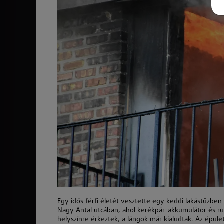
Egy idős férfi életét vesztette egy keddi lakástűzben
Nagy Antal utcában, ahol kerékpár-akkumulátor és ru
helyszínre érkeztek, a lángok már kialudtak. Az épüle