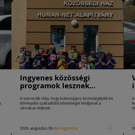
Ingyenes közösségi
programok lesznek
Nyíregyházán
A szervezők célja, hogy biztonságos, közösségépítő és
A
s
élménydús szabadidős lehetőséget kínáljanak a
k
városban élőknek.
m
2026. augusztus 09.
Nyíregyháza
2