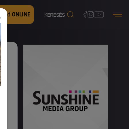
 nézd
ONLINE