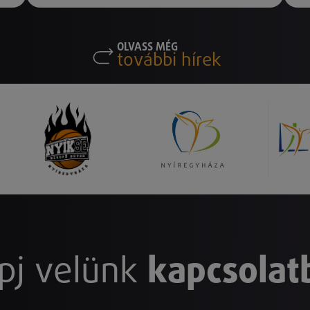
OLVASS MÉG
további hírek
pj velünk
kapcsolat