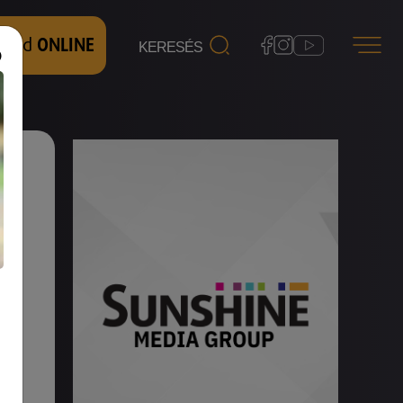
 nézd
ONLINE