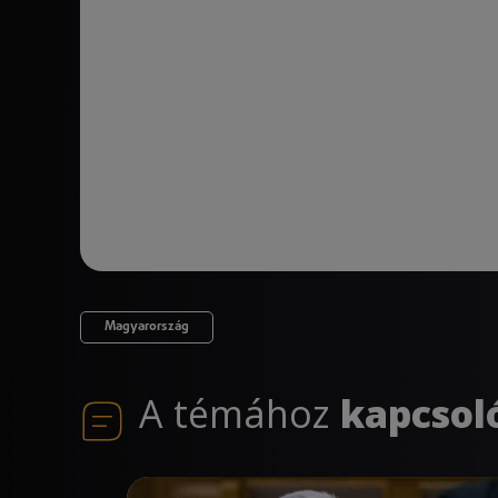
Magyarország
A témához
kapcsol