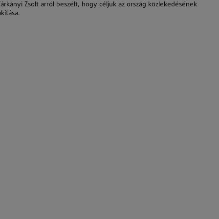
árkányi Zsolt arról beszélt, hogy céljuk az ország közlekedésének
kítása.