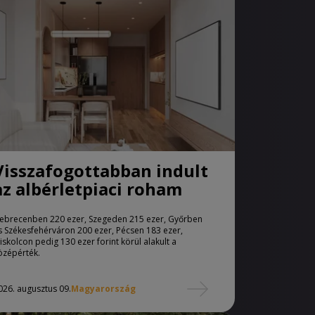
Visszafogottabban indult
az albérletpiaci roham
ebrecenben 220 ezer, Szegeden 215 ezer, Győrben
s Székesfehérváron 200 ezer, Pécsen 183 ezer,
iskolcon pedig 130 ezer forint körül alakult a
özépérték.
026. augusztus 09.
Magyarország