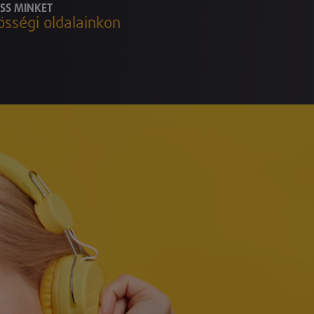
SS MINKET
össégi oldalainkon