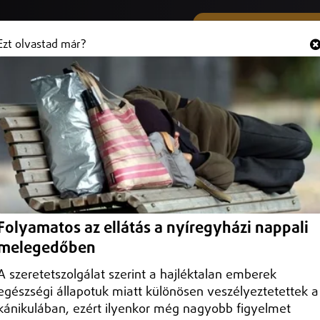
SMS ÉS VIBER SZÁMUNK
Hallgasd és
+36 (20) 316 3000
Ezt olvastad már?
sz Vitézy Dávidnak
 közlekedési és beruházási miniszterjelöltnek.
Folyamatos az ellátás a nyíregyházi nappali
melegedőben
A szeretetszolgálat szerint a hajléktalan emberek
egészségi állapotuk miatt különösen veszélyeztetettek a
kánikulában, ezért ilyenkor még nagyobb figyelmet