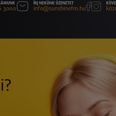
SZÁMUNK
ÍRJ NEKÜNK ÜZENETET
KÖVE
6 3000
info@sunshinefm.hu
köz
i?