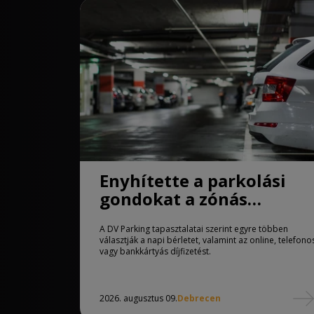
Enyhítette a parkolási
gondokat a zónás
rendszer Debrecenben
A DV Parking tapasztalatai szerint egyre többen
választják a napi bérletet, valamint az online, telefono
vagy bankkártyás díjfizetést.
2026. augusztus 09.
Debrecen