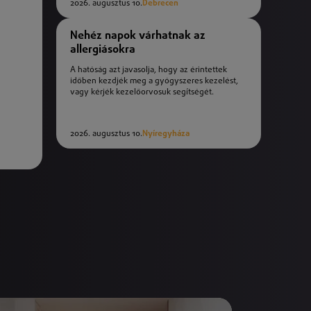
2026. augusztus 10.
Debrecen
Nehéz napok várhatnak az
allergiásokra
A hatóság azt javasolja, hogy az érintettek
időben kezdjék meg a gyógyszeres kezelést,
vagy kérjék kezelőorvosuk segítségét.
2026. augusztus 10.
Nyíregyháza