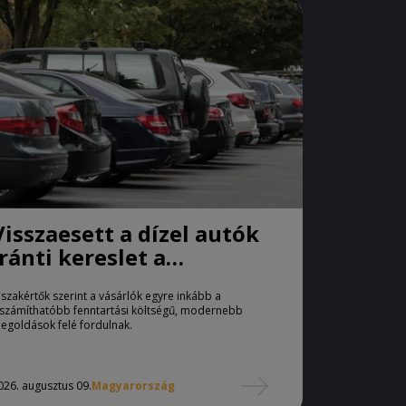
Visszaesett a dízel autók
iránti kereslet a
használtautó-piacon
 szakértők szerint a vásárlók egyre inkább a
iszámíthatóbb fenntartási költségű, modernebb
egoldások felé fordulnak.
026. augusztus 09.
Magyarország