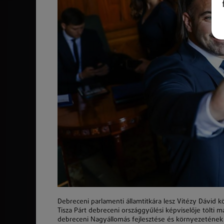
Debreceni parlamenti államtitkára lesz Vitézy Dávid kö
Tisza Párt debreceni országgyűlési képviselője tölti m
debreceni Nagyállomás fejlesztése és környezetének 