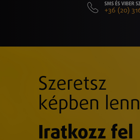
SMS ÉS VIBER 
+36 (20) 31
Szeretsz
képben lenn
Iratkozz fel