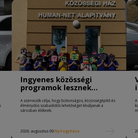
Ingyenes közösségi
programok lesznek
Nyíregyházán
A szervezők célja, hogy biztonságos, közösségépítő és
A
s
élménydús szabadidős lehetőséget kínáljanak a
k
városban élőknek.
m
2026. augusztus 09.
Nyíregyháza
2