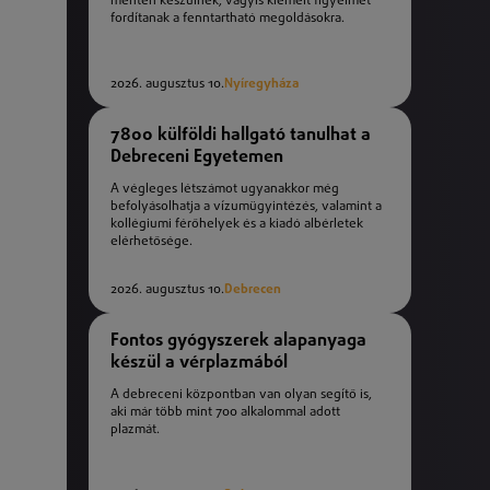
mentén készülnek, vagyis kiemelt figyelmet
fordítanak a fenntartható megoldásokra.
2026. augusztus 10.
Nyíregyháza
7800 külföldi hallgató tanulhat a
Debreceni Egyetemen
A végleges létszámot ugyanakkor még
befolyásolhatja a vízumügyintézés, valamint a
kollégiumi férőhelyek és a kiadó albérletek
elérhetősége.
2026. augusztus 10.
Debrecen
Fontos gyógyszerek alapanyaga
készül a vérplazmából
A debreceni központban van olyan segítő is,
aki már több mint 700 alkalommal adott
plazmát.