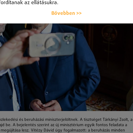
fordítanak az ellátásukra.
Bővebben >>
zlekedési és beruházási miniszterjelöltnek. A tisztséget Tárkányi Zsolt, a
ajd be. A bejelentés szerint az új minisztérium egyik fontos feladata a
megújítása lesz. Vitézy Dávid úgy fogalmazott: a beruházás minden