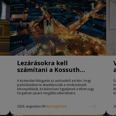
Lezárásokra kell
számítani a Kossuth
téren Nyíregyházán
A közterület-felügyelet az autósoktól azt kéri, hogy
D
parkolásukkal ne akadályozzák a rendezvények
é
lebonyolítását, és különösen figyeljenek a tiltott vagy
M
forgalmat zavaró megállás elkerülésére.
k
2026. augusztus 09.
Nyíregyháza
2