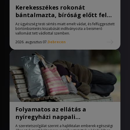
Kerekesszékes rokonát
bántalmazta, bíróság előtt felel
a férfi
Az ügyészség testi sértés miatt emelt vádat, és felfüggesztett
börtönbüntetés kiszabását indítványozta a beismerő
vallomást tett vádlottal szemben.
2026. augusztus 07.
Debrecen
Folyamatos az ellátás a
nyíregyházi nappali
melegedőben
A szeretetszolgálat szerint a hajléktalan emberek egészségi