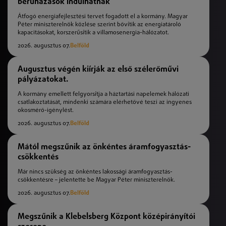
beruházások indulhatnak
Átfogó energiafejlesztési tervet fogadott el a kormány. Magyar
Péter miniszterelnök közlése szerint bővítik az energiatároló
kapacitásokat, korszerűsítik a villamosenergia-hálózatot.
2026. augusztus 07.
Belföld
Augusztus végén kiírják az első szélerőművi
pályázatokat.
A kormány emellett felgyorsítja a háztartási napelemek hálózati
csatlakoztatását, mindenki számára elérhetővé teszi az ingyenes
okosmérő-igénylést.
2026. augusztus 07.
Belföld
Mától megszűnik az önkéntes áramfogyasztás-
csökkentés
Már nincs szükség az önkéntes lakossági áramfogyasztás-
csökkentésre – jelentette be Magyar Péter miniszterelnök.
2026. augusztus 07.
Belföld
Megszűnik a Klebelsberg Központ középirányítói