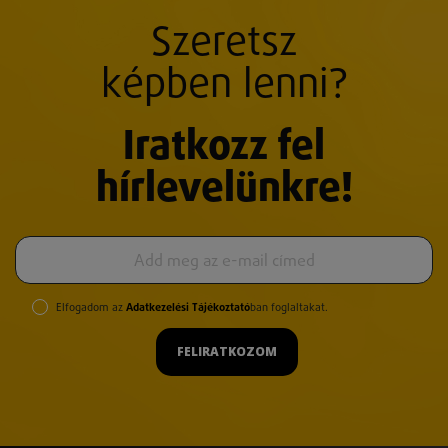
Szeretsz
képben lenni?
Iratkozz fel
hírlevelünkre!
Elfogadom az
Adatkezelési Tájékoztató
ban foglaltakat.
FELIRATKOZOM