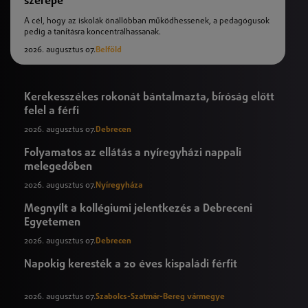
szerepe
A cél, hogy az iskolák önállóbban működhessenek, a pedagógusok
pedig a tanításra koncentrálhassanak.
2026. augusztus 07.
Belföld
Kerekesszékes rokonát bántalmazta, bíróság előtt
felel a férfi
2026. augusztus 07.
Debrecen
Folyamatos az ellátás a nyíregyházi nappali
melegedőben
2026. augusztus 07.
Nyíregyháza
Megnyílt a kollégiumi jelentkezés a Debreceni
Egyetemen
2026. augusztus 07.
Debrecen
Napokig keresték a 20 éves kispaládi férfit
2026. augusztus 07.
Szabolcs-Szatmár-Bereg vármegye