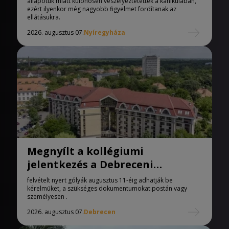
állapotuk miatt különösen veszélyeztetettek a kánikulában,
ezért ilyenkor még nagyobb figyelmet fordítanak az
ellátásukra.
2026. augusztus 07.
Nyíregyháza
Megnyílt a kollégiumi
jelentkezés a Debreceni
Egyetemen
felvételt nyert gólyák augusztus 11-éig adhatják be
kérelmüket, a szükséges dokumentumokat postán vagy
személyesen .
2026. augusztus 07.
Debrecen