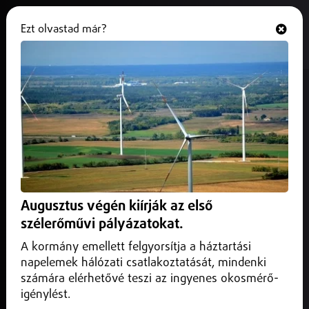
Ezt olvastad már?
Hallgasd és nézd
ONLINE
Csaló klímaszerelőkre
figyelmeztetnek Debrecenben
2026. július 06.
Debrecen
A tapasztalatok szerint a túl kedvező árak és a teljes előleg
kérése intő jel lehet, a rossz döntés pedig akár jelentős
Augusztus végén kiírják az első
anyagi kárral is járhat.
szélerőművi pályázatokat.
A kormány emellett felgyorsítja a háztartási
napelemek hálózati csatlakoztatását, mindenki
számára elérhetővé teszi az ingyenes okosmérő-
igénylést.