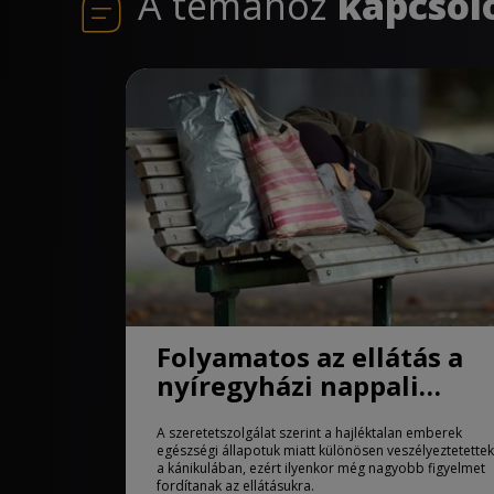
A témához
kapcsol
Folyamatos az ellátás a
nyíregyházi nappali
melegedőben
A szeretetszolgálat szerint a hajléktalan emberek
egészségi állapotuk miatt különösen veszélyeztetettek
a kánikulában, ezért ilyenkor még nagyobb figyelmet
fordítanak az ellátásukra.