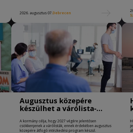
2
2026. augusztus 07.
Debrecen
S
Augusztus közepére
készülhet a várólista-
csökkentő program
A kormány célja, hogy 2027 végére jelentősen
H
csökkenjenek a várólisták, ennek érdekében augusztus
j
közepére átfogó intézkedési program készül.
á