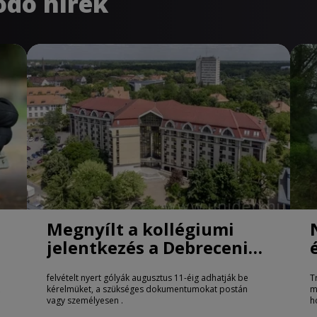
ódó hírek
Megnyílt a kollégiumi
jelentkezés a Debreceni
Egyetemen
felvételt nyert gólyák augusztus 11-éig adhatják be
T
kérelmüket, a szükséges dokumentumokat postán
m
vagy személyesen .
h