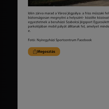
Idén zárva marad a Városi Jégpálya: a friss műszaki fe
biztonságosan megnyitni a helyszínt- közölte közössé
egyeztetnek a beruházó Szabolcsi Jégsport Egyesület
parkolójában mobil pályát állítanak fel, amelyet mi
e.
Fotó: Nyíregyházi Sportcentrum Facebook
Megosztás