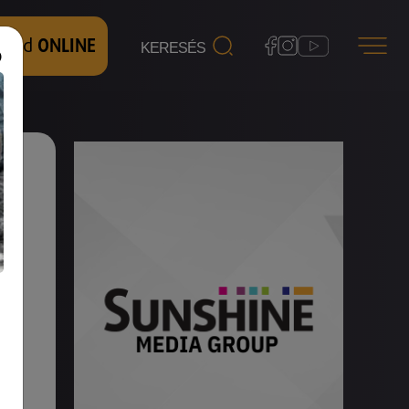
 nézd
ONLINE
.