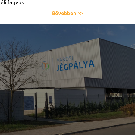
téli fagyok.
Bővebben >>