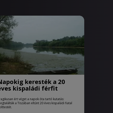
Napokig keresték a 20
éves kispaládi férfit
ragikusan ért véget a napok óta tartó kutatás:
egtalálták a Tiszában eltűnt 20 éves kispaládi fiatal
olttestét.