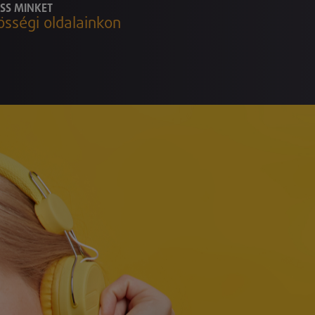
SS MINKET
össégi oldalainkon