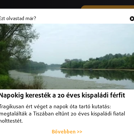
SMS ÉS VIBER SZÁMUNK
Hallgasd és
+36 (20) 316 3000
Ezt olvastad már?
gébe kerülhet a TritonLife
elyszínen működtet egészségügyi intézményeket, köztük egy debreceni
Napokig keresték a 20 éves kispaládi férfit
Tragikusan ért véget a napok óta tartó kutatás:
megtalálták a Tiszában eltűnt 20 éves kispaládi fiatal
holttestét.
Bővebben >>