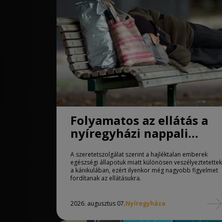
Folyamatos az ellátás a
nyíregyházi nappali
melegedőben
A szeretetszolgálat szerint a hajléktalan emberek
egészségi állapotuk miatt különösen veszélyeztetettek
a kánikulában, ezért ilyenkor még nagyobb figyelmet
fordítanak az ellátásukra.
2026. augusztus 07.
Nyíregyháza