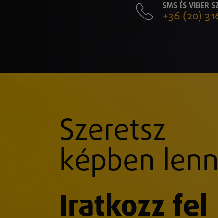
SMS ÉS VIBER 
+36 (20) 31
Szeretsz
képben lenn
Iratkozz fel