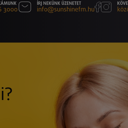
SZÁMUNK
ÍRJ NEKÜNK ÜZENETET
KÖVE
6 3000
info@sunshinefm.hu
köz
i?