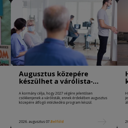
Augusztus közepére
készülhet a várólista-
csökkentő program
A kormány célja, hogy 2027 végére jelentősen
H
csökkenjenek a várólisták, ennek érdekében augusztus
j
közepére átfogó intézkedési program készül.
á
2026. augusztus 07.
Belföld
2