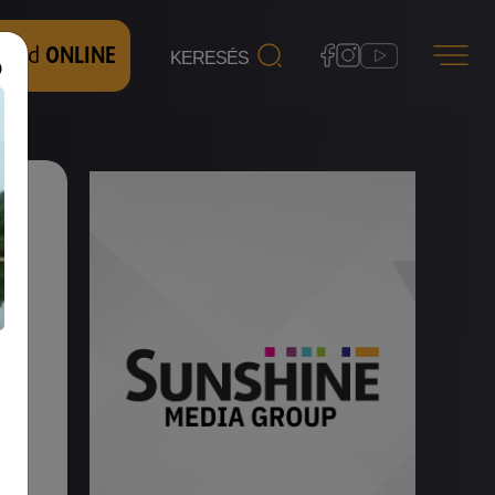
 nézd
ONLINE