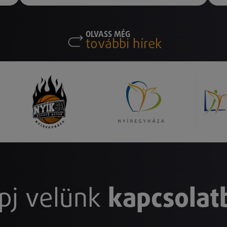
OLVASS MÉG
további hírek
pj velünk
kapcsolat