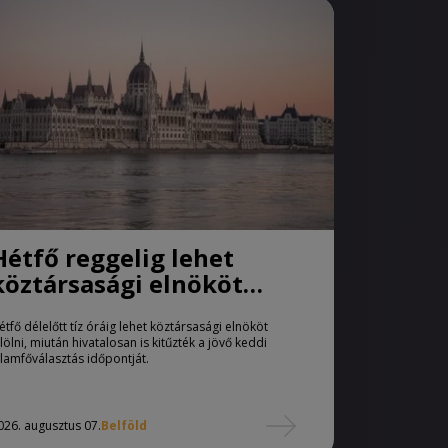
Hétfő reggelig lehet
köztársasági elnököt
jelölni
étfő délelőtt tíz óráig lehet köztársasági elnököt
elölni, miután hivatalosan is kitűzték a jövő keddi
llamfőválasztás időpontját.
026. augusztus 07.
Belföld