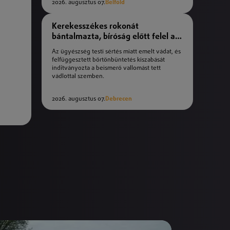
2026. augusztus 07.
Belföld
Kerekesszékes rokonát
bántalmazta, bíróság előtt felel a
férfi
Az ügyészség testi sértés miatt emelt vádat, és
felfüggesztett börtönbüntetés kiszabását
indítványozta a beismerő vallomást tett
vádlottal szemben.
2026. augusztus 07.
Debrecen