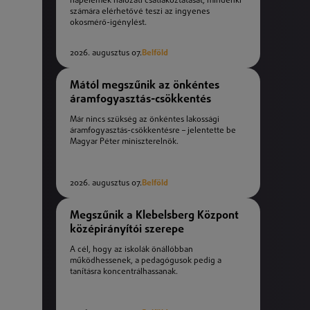
napelemek hálózati csatlakoztatását, mindenki
számára elérhetővé teszi az ingyenes
okosmérő-igénylést.
2026. augusztus 07.
Belföld
Mától megszűnik az önkéntes
áramfogyasztás-csökkentés
Már nincs szükség az önkéntes lakossági
áramfogyasztás-csökkentésre – jelentette be
Magyar Péter miniszterelnök.
2026. augusztus 07.
Belföld
Megszűnik a Klebelsberg Központ
középirányítói szerepe
A cél, hogy az iskolák önállóbban
működhessenek, a pedagógusok pedig a
tanításra koncentrálhassanak.