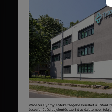
Wáberer György érdekeltségébe kerülhet a TritonLif
összefonódási bejelentés szerint az üzletember tulaj