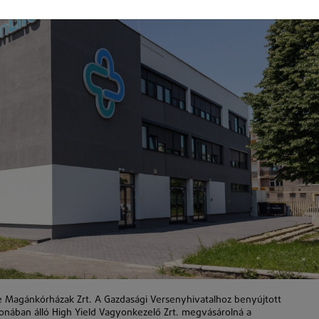
e Magánkórházak Zrt. A Gazdasági Versenyhivatalhoz benyújtott
donában álló High Yield Vagyonkezelő Zrt. megvásárolná a