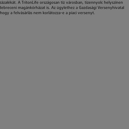
zalékát. A TritonLife országosan tíz városban, tizennyolc helyszínen
breceni magánkórházat is. Az ügylethez a Gazdasági Versenyhivatal
hogy a felvásárlás nem korlátozza-e a piaci versenyt.