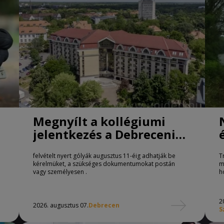
Megnyílt a kollégiumi
jelentkezés a Debreceni
Egyetemen
felvételt nyert gólyák augusztus 11-éig adhatják be
T
kérelmüket, a szükséges dokumentumokat postán
m
vagy személyesen .
h
2
2026. augusztus 07.
Debrecen
S