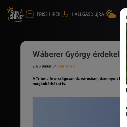
FRISS HÍREK
HALLGASD ÚJRA!
Wáberer György érdekeltsé
2026. június 04.
Debrecen
A TritonLife országosan tíz városban, tizennyolc h
magánkórházat is.