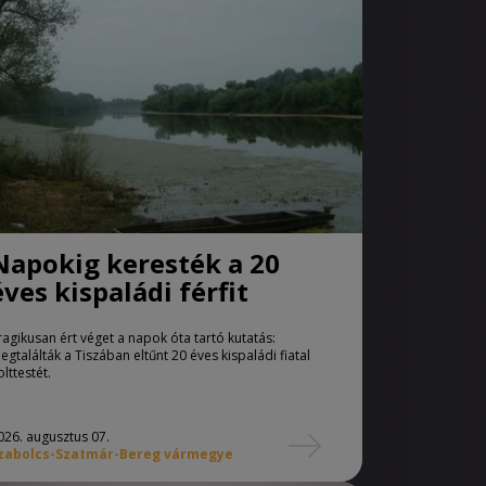
Napokig keresték a 20
éves kispaládi férfit
ragikusan ért véget a napok óta tartó kutatás:
egtalálták a Tiszában eltűnt 20 éves kispaládi fiatal
olttestét.
026. augusztus 07.
zabolcs-Szatmár-Bereg vármegye